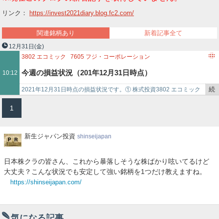
ー
リンク：
https://invest2021diary.blog.fc2.com/
ク
関連銘柄あり
新着記事全て
12月31日
(金)
3802
エコミック
7605
フジ・コーポレーション
8881
日神グループホールディングス
今週の損益状況（201年12月31日時点）
10:12
続
2021年12月31日時点の損益状況です。① 株式投資3802 エコミック
き
×200株 取得単価：530円 現在値：450円 評価額：90,000円（…
1
を
記
事
新
新生ジャパン投資
shinseijapan
で
生
ジ
日本株クラの皆さん、これから暴落しそうな株ばかり呟いてるけど
ャ
大丈夫？こんな状況でも安定して強い銘柄を1つだけ教えますね。
パ
https://shinseijapan.com/
ン
投
資
気になる記事