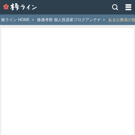
株
ラ
イ
株ライン HOME
>
株価考察 個人投資家ブログアンテナ
>
ある公務員の
ン
［ツ
イ
ッ
タ
ー
で
株
価
予
想
お
す
す
め
銘
柄］