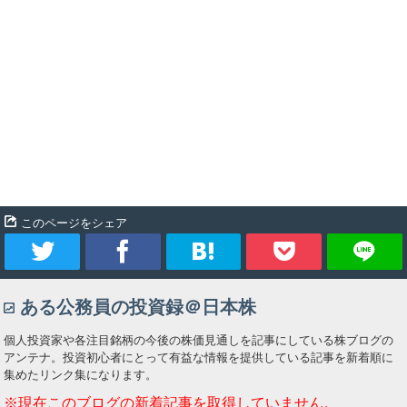
このページをシェア
ツ
シ
ブ
Pocket
ある公務員の投資録＠日本株
イ
ェ
ッ
個人投資家や各注目銘柄の今後の株価見通しを記事にしている株ブログの
ー
ア
ク
アンテナ。投資初心者にとって有益な情報を提供している記事を新着順に
集めたリンク集になります。
ト
マ
※現在このブログの新着記事を取得していません。