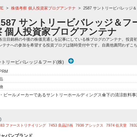
ME
>
株価考察 個人投資家ブログアンテナ
>
2587 サントリービバレッジ
2587 サントリービバレッジ＆フ
察 個人投資家ブログアンテナ
各注目銘柄の今後の株価見通しを記事にしている株ブログのアンテナ。投資
ンテナへの参加を希望する投資ブログは随時受付中です。自薦他薦問わずこ
ントリービバレッジ＆フード(株)
PRM
品
物
・ビールメーカーであるサントリーホールディングス傘下の清涼飲料事
)
983
ファーストリテイリング
7453
良品計画
7936
アシックス
7974
任天堂
783
758
ソニーグループ
4911
資生堂
4452
花王
4922
コーセーホールディングス
7
ジャパンブランド