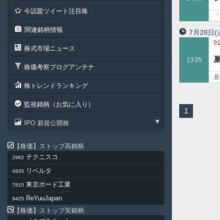
2
今話題ツイート注目株
「
モ
関連銘柄情報
7月28日
(
9
株式市場ニュース
6
13:25
9
株価考察ブログアンテナ
2
夏
株トレンドランキング
で
監視銘柄（お気に入り）
1
IPO 新規公開株
株価
ストップ高銘柄
テクニスコ
2962
リベルタ
4935
東京ボード工業
7815
ReYuuJapan
9425
株価
ストップ安銘柄