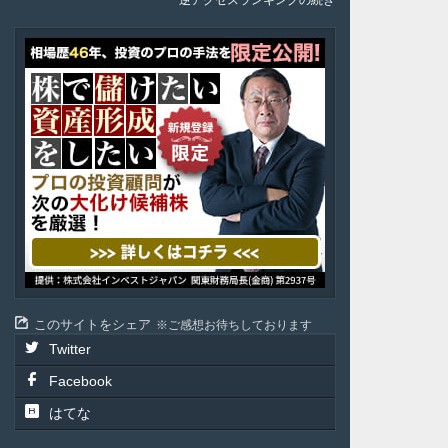
逆アクセスランキングの続き
ア
テ
ル
投
資
顧
問
このサイトをシェア
ご感想お待ちしております
Twitter
Facebook
はてな