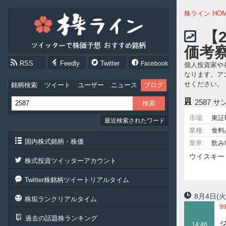
株
株ライン HO
ラ
イ
【
ン
価考
［ツ
イ
RSS
Feedly
Twitter
Facebook
個人投資家や
ッ
なります。ア
タ
せください。
ー
銘柄検索
ツイート
ユーザー
ニュース
ブログ
で
2587
サ
株
価
市場:
東証
最近検索されたワード
予
想
業種:
食料
お
国内株式銘柄・株価
業界:
飲み
す
ウイスキー
す
株式投資ツイッターアカウント
め
銘
Twitter株銘柄ツイートリアルタイム
柄］
8月4日
(火
株垢ランクリアルタイム
9
過去の話題株ランキング
6
14:46