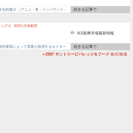
ス
8050
セイコーグループ
7309
シマノ
続きを記事で
文化的魅力 （アニメ・食・インバウンド・
ィングス
9201
日本航空
ンリオ
4680
ラウンドワン
NJI新興市場最新情報
503
キリンホールディングス
続きを記事で
節的要因によって需要が急増するセクター
2587
サントリービバレッジ＆フード
株式/株価