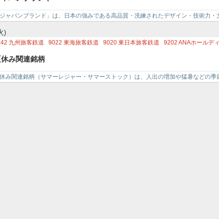
587
サントリービバレッジ＆フード
2802
味の素
3397
トリドールホールディング
ジャパンブランド」は、日本の強みである高品質・洗練されたデザイン・技術力・
ノづくりなど）をバックボーン…
火)
142
九州旅客鉄道
9022
東海旅客鉄道
9020
東日本旅客鉄道
9202
ANAホールデ
030
アドベンチャー
9603
エイチ・アイ・エス
4661
オリエンタルランド
8136
サ
夏休み関連銘柄
166
GENDA
4343
イオンファンタジー
2502
アサヒグループホールディングス
2
587
サントリービバレッジ＆フード
2268
B－R サーティワン ア
休み関連銘柄（サマーレジャー・サマーストック）は、人出の増加や猛暑などの季
す。 大きく分けて「…