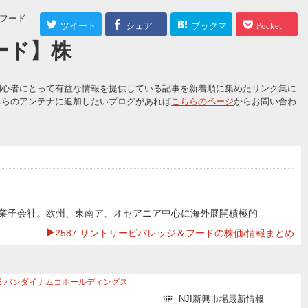
＆フード
ツイート
シェア
ブックマ
Pocket
ード】株
ーク
初心者にとって有益な情報を提供している記事を新着順に集めたリンク集に
ちらのアンテナに追加したいブログがあれば
こちらのページ
からお問い合わ
業子会社。欧州、東南ア、オセアニア中心に海外展開積極的
2587 サントリービバレッジ＆フードの株価/情報まとめ
2
バンダイナムコホールディングス
956
ピジョン
NJI新興市場最新情報