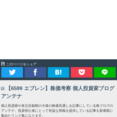
このページをシェア
ツ
シ
ブ
Pocket
【6599 エブレン】株価考察 個人投資家ブログ
イ
ェ
ッ
アンテナ
ー
ア
ク
個人投資家や各注目銘柄の今後の株価見通しを記事にしている株ブログの
アンテナ。投資初心者にとって有益な情報を提供している記事を新着順に
ト
マ
集めたリンク集になります。