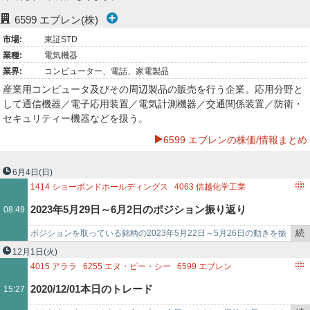
ー
6599
エブレン(株)
市場:
東証STD
ク
業種:
電気機器
業界:
コンピューター、電話、家電製品
産業用コンピュータ及びその周辺製品の販売を行う企業。応用分野と
して通信機器／電子応用装置／電気計測機器／交通関係装置／防衛・
セキュリティー機器などを扱う。
6599 エブレンの株価/情報まとめ
6月4日
(日)
1414
ショーボンドホールディングス
4063
信越化学工業
4722
フューチャー
6599
エブレン
2023年5月29日～6月2日のポジション振り返り
08:49
6723
ルネサスエレクトロニクス
6965
浜松ホトニクス
3436
SUMCO
6462
リケン
8117
中央自動車工業
続
ポジションを取っている銘柄の2023年5月22日～5月26日の動きを振
き
り返ります。 【買】ショーボンドホールディングス（1414） …
12月1日
(火)
を
4015
アララ
6255
エヌ・ピー・シー
6599
エブレン
記
3914
JIG−SAW
3932
アカツキ
4485
JTOWER
6955
FDK
2020/12/01本日のトレード
15:27
事
2929
ファーマフーズ
6969
松尾電機
5987
オーネックス
で