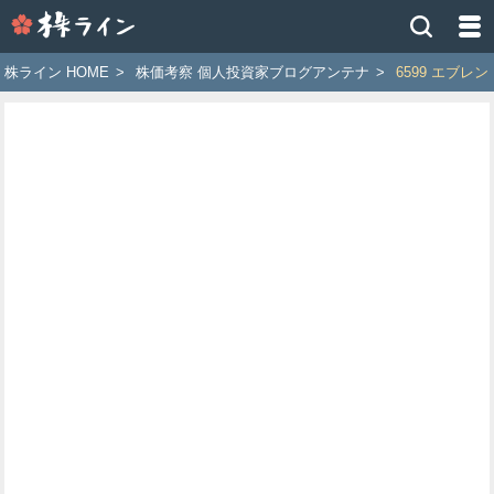
株
ラ
イ
株ライン HOME
>
株価考察 個人投資家ブログアンテナ
>
6599 エブレン
ン
［ツ
イ
ッ
タ
ー
で
株
価
予
想
お
す
す
め
銘
柄］