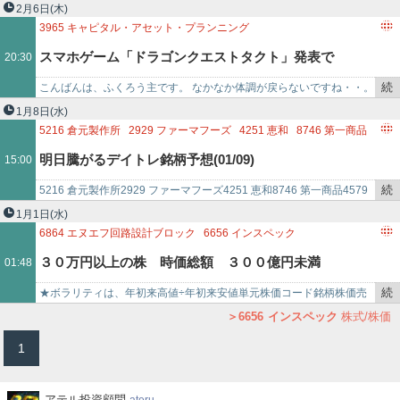
8473
SBIホールディングス
5031
モイ
9435
光通信
き
（324A）株に係る変更報告書を提出324A ブッキング07/22 17:30ア
2月6日
(木)
4800
オリコン
5900
ダイケン
9983
ファーストリテイリング
を
ドバンス レ…
3965
キャピタル・アセット・プランニング
9010
富士急行
5491
日本金属
記
3205
ダイドーリミテッド
1620
素材･化学上場投信
スマホゲーム「ドラゴンクエストタクト」発表で
20:30
事
7081
コーユーレンティア
7082
ジモティー
7891
日本ユピカ
で
3424
ミヤコ
3911
AIMING
7280
ミツバ
続
こんばんは、ふくろう主です。 なかなか体調が戻らないですね・・。
Aimingが寄らずＳ高！ エムティジェネックス、ミツ
9820
エムティジェネックス
7886
ヤマト・インダストリー
き
熱とかはまあもうたいした事はないのですがなんといっても喉が非常
1月8日
(水)
2156
セーラー広告
3878
巴川製紙所
3953
大村紙業
を
に痛い・・こうなると…
5216
倉元製作所
2929
ファーマフーズ
4251
恵和
8746
第一商品
バなど業績好調Ｓ高！
9929
平和紙業
4336
クリエアナブキ
5817
JMACS
記
4579
ラクオリア創薬
8705
岡藤ホールディングス
明日騰がるデイトレ銘柄予想(01/09)
15:00
6656
インスペック
3070
アマガサ
3750
FRA
事
3672
オルトプラス
9867
ソレキア
6734
ニューテック
で
6656
インスペック
4594
ブライトパス・バイオ
8740
フジトミ
続
5216 倉元製作所2929 ファーマフーズ4251 恵和8746 第一商品4579
6239
ナガオカ
1431
LIB WORK
6584
三桜工業
6166
中村超硬
き
ラクオリア創薬8705 岡藤ホールディングス3672 オルトプ…
1月1日
(水)
3498
霞ヶ関キャピタル
6776
天昇電気工業
を
6864
エヌエフ回路設計ブロック
6656
インスペック
記
6840
AKIBAホールディングス
9867
ソレキア
３０万円以上の株 時価総額 ３００億円未満
01:48
事
で
続
★ボラリティは、年初来高値÷年初来安値単元株価コード銘柄株価売
き
買代金時価総額ボラリティ 321,000 6864 エヌエフ回路設計ブロック
6656
インスペック
株式/株価
を
3,21…
1
記
事
で
ア
アテル投資顧問