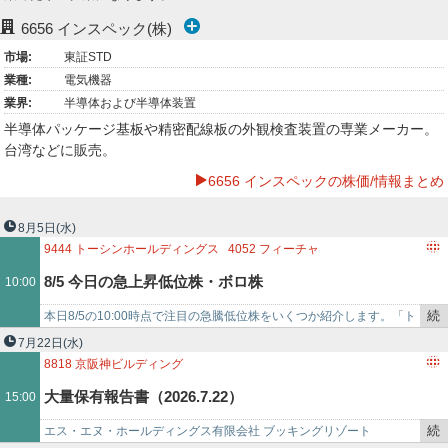
ー
6656
インスペック(株)
市場:
東証STD
ク
業種:
電気機器
業界:
半導体および半導体装置
半導体パッケージ基板や精密配線板の外観検査装置の専業メーカー。
台湾などに販売。
6656 インスペックの株価/情報まとめ
8月5日
(水)
9444
トーシンホールディングス
4052
フィーチャ
5240
MONOAI TECHNOLOGY
3103
ユニチカ
8/5 今日の急上昇低位株・ボロ株
10:00
2492
インフォマート
6656
インスペック
4392
FIG
6768
タムラ製作所
6966
三井ハイテック
続
本日8/5の10:00時点で注目の急騰低位株をいくつか紹介します。「ト
き
ーシンホールディングス(9444) - 値上がり率は+20%超え」「フィー
7月22日
(水)
を
チャ…
8818
京阪神ビルディング
記
3471
三井不動産ロジスティクスパーク投資法人
大量保有報告書（2026.7.22）
15:00
事
7067
ブランディングテクノロジー
2492
インフォマート
で
6470
大豊工業
3983
オロ
6656
インスペック
4381
ビープラッツ
続
エス・エヌ・ホールディングス有限会社 ブッキングリゾート