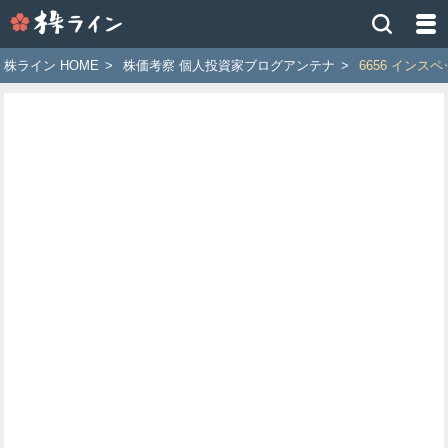
株
ラ
イ
株ライン HOME
>
株価考察 個人投資家ブログアンテナ
>
6656 インス
ン
［ツ
イ
ッ
タ
ー
で
株
価
予
想
お
す
す
め
銘
柄］