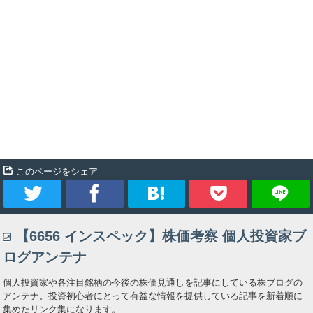
このページをシェア
ツ
シ
ブ
Pocket
【6656 インスペック】株価考察 個人投資家ブ
イ
ェ
ッ
ログアンテナ
ー
ア
ク
個人投資家や各注目銘柄の今後の株価見通しを記事にしている株ブログの
アンテナ。投資初心者にとって有益な情報を提供している記事を新着順に
ト
マ
集めたリンク集になります。