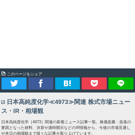
このページをシェア
ツ
シ
ブ
Pocket
日本高純度化学≪4973≫関連 株式市場ニュー
イ
ェ
ッ
ス・IR・相場観
ー
ア
ク
日本高純度化学［4973］関連の新着ニュース記事一覧。株価急騰・急落の
要因となった材料、決算や適時開示などのIR情報から、今後の市場見通し
ト
マ
や本日の相場観まで様々な記事を取り上げています。