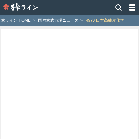
株
ラ
イ
株ライン HOME
>
国内株式市場ニュース
>
4973 日本高純度化学
ン
［ツ
イ
ッ
タ
ー
で
株
価
予
想
お
す
す
め
銘
柄］