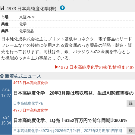
ー
4973
日本高純度化学(株)
市場:
東証PRM
ク
業種:
化学
業界:
化学薬品
日本純化成株式会社主にプリント基板やコネクタ、電子部品のリード
フレームなどの接続に使用される貴金属めっき薬品の開発・製造・販
売を行っております。同社は金、銀、パラジウムの3金属を中心とし
た機能めっきを主力事業としている。
4973 日本高純度化学の株価/情報まとめ
新着株式ニュース
4973
日本高純度化学
8/04
日本高純度化学 26年3月期は増収増益、生成AI関連需要の
17:27
続
日本高純度化学<a
伸長や政策保有株式の売却益が寄与
き
href="https://web.fisco.jp/platform/companies/0497300?fm…
4973
日本高純度化学
を
7/24
日本高純度化学、1Q売上6152百万円で前年同期比80.6%
15:34
記
事
続
日本高純度化学<4973>は2026年7月24日、2027年3月期第1四半期
増、営業利益は66.3%減