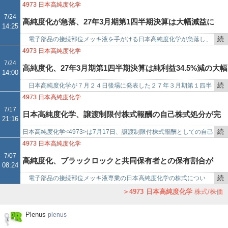
で
き
（2026年4月～6月）の決算短信を発表した。売上高は6152百万円で
4973
日本高純度化学
を
前…
7/24
高純度化が急落、27年3月期第1四半期決算は大幅減益に
14:25
記
事
続
電子部品の接続部位メッキ液を手がける日本高純度化学が急落し、
で
き
一時９２０円安の４２２０円を付けている。２４日午後２時、２７年
4973
日本高純度化学
を
３月期第１四半期（２６年…
7/24
高純度化、27年3月期第1四半期決算は純利益34.5%減の大幅
14:00
記
事
続
日本高純度化学が７月２４日後場に発表した２７年３月期第１四半
減益
で
き
期決算（単体）は売上高６１億５２００万円（前年同期比８０．６％
4973
日本高純度化学
を
増）、純利益８８００万円…
7/17
日本高純度化学、譲渡制限付株式報酬の自己株式処分が完
21:16
記
事
続
日本高純度化学<4973>は7月17日、譲渡制限付株式報酬としての自己
了
で
き
株式処分について、払込手続が完了したことを発表した。処分内容は
4973
日本高純度化学
を
以下の通り。払込…
7/07
高純度化、ブラックロックと共同保有者との保有割合が
08:24
記
事
続
電子部品の接続部位メッキ液専業の日本高純度化学の株式につい
6.74%に上昇
で
き
て、ブラックロック・ジャパン（ブラックロック）と共同保有者との
4973
日本高純度化学
株式/株価
を
保有割合が上昇したことが判…
記
Plenus
Plenus
plenus
事