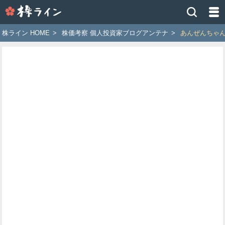
株
ラ
イ
株ライン HOME
>
株価考察 個人投資家ブログアンテナ
>
あんぜんちゃ
ン
［ツ
イ
ッ
タ
ー
で
株
価
予
想
お
す
す
め
銘
柄］