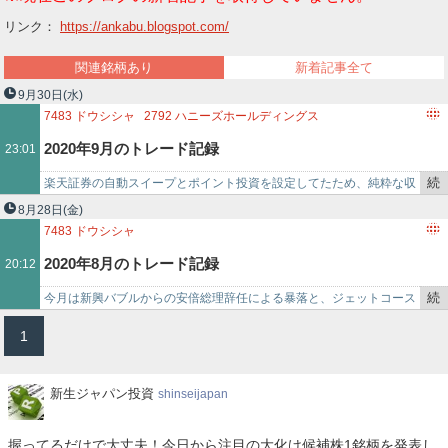
ー
リンク：
https://ankabu.blogspot.com/
ク
関連銘柄あり
新着記事全て
9月30日
(水)
7483
ドウシシャ
2792
ハニーズホールディングス
2020年9月のトレード記録
23:01
続
楽天証券の自動スイープとポイント投資を設定してたため、純粋な収
き
支がよく分からなくなってしまった・・・。 2020年９月 総資産：
8月28日
(金)
を
883,1…
7483
ドウシシャ
記
2020年8月のトレード記録
20:12
事
で
続
今月は新興バブルからの安倍総理辞任による暴落と、ジェットコース
き
ターのようでした。案の定、バブルには大して乗れないのに下げは結
1
を
構くらうという・・・。あ…
記
事
新
新生ジャパン投資
shinseijapan
で
生
ジ
握ってるだけで大丈夫！今日から注目の大化け候補株1銘柄を発表し