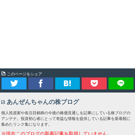
このページをシェア
ツ
シ
ブ
Pocket
あんぜんちゃんの株ブログ
イ
ェ
ッ
個人投資家や各注目銘柄の今後の株価見通しを記事にしている株ブログの
ー
ア
ク
アンテナ。投資初心者にとって有益な情報を提供している記事を新着順に
集めたリンク集になります。
ト
マ
※現在このブログの新着記事を取得していません。