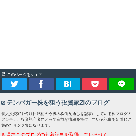
このページをシェア
ツ
シ
ブ
Pocket
テンバガー株を狙う投資家ZIのブログ
イ
ェ
ッ
個人投資家や各注目銘柄の今後の株価見通しを記事にしている株ブログの
ー
ア
ク
アンテナ。投資初心者にとって有益な情報を提供している記事を新着順に
集めたリンク集になります。
ト
マ
※現在このブログの新着記事を取得していません。