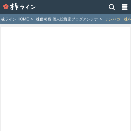
株
ラ
イ
株ライン HOME
>
株価考察 個人投資家ブログアンテナ
>
テンバガー株を
ン
［ツ
イ
ッ
タ
ー
で
株
価
予
想
お
す
す
め
銘
柄］