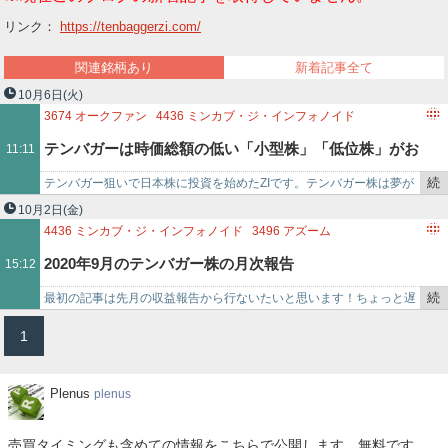
ー
リンク：
https://tenbaggerzi.com/
ク
関連銘柄あり
新着記事全て
10月6日
(火)
3674
オークファン
4436
ミンカブ・ジ・インフォノイド
3496
アズーム
6567
SERIOホールディングス
3933
チエル
テンバガーは時価総額の低い「小型株」「低位株」がお
11:11
4380
Mマート
4445
リビン・テクノロジーズ
続
テンバガー狙いで日本株に投資を始めたZIです。テンバガー株は夢が
すすめ！
き
ありますが、狙いを間違えると、いつまで経っても儲ける事ができま
10月2日
(金)
を
せん。テンバガー株を狙…
4436
ミンカブ・ジ・インフォノイド
3496
アズーム
記
1671
WTI原油価格連動型上場投信
4484
ランサーズ
2020年9月のテンバガー株の月次報告
15:12
事
8473
SBIホールディングス
で
続
最初の記事は先月の収益報告から行ないたいと思います！ちょっと遅
き
れたので10/2日の現段階での収益報告を行ないます。 目次 2020年
1
を
9…
記
事
Plenus
Plenus
plenus
で
売買タイミングも含めての情報をこちらで公開します。無料です。