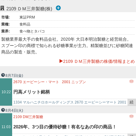
ー
2109
ＤＭ三井製糖(株)
市場:
東証PRM
ク
業種:
食料品
業界:
食べ物とタバコ
製糖業界最大手の食料品会社。2020年 大日本明治製糖と経営統合。
スプーン印の商標で知られる砂糖事業が主力。精製糖並びに砂糖関連
商品の製造・販売。
2109 ＤＭ三井製糖の株価/情報まとめ
8月7日
(金)
2670
エービーシー・マート
2001
ニップン
2002
日清製粉グループ本社
2053
中部飼料
2060
フィード・ワン
円高メリット銘柄
10:22
2108
日本甜菜製糖
2109
DM三井製糖
2501
サッポロビール
2502
アサヒグループホールディングス
続
1334 マルハニチロホールディングス 2670 エービーシーマート 2001
2503
キリンホールディングス
2809
キユーピー
2871
ニチレイ
き
ニップン 2002 日清製粉グループ本社 2053 …
8月4日
(火)
3139
ラクト・ジャパン
3333
あさひ
3708
特種東海製紙
を
2109
DM三井製糖
3861
王子ホールディングス
3863
日本製紙
3864
三菱製紙
記
2026年、3つ目の優待砂糖！有名なあの印の商品！
11:03
3865
北越コーポレーシ
事
で