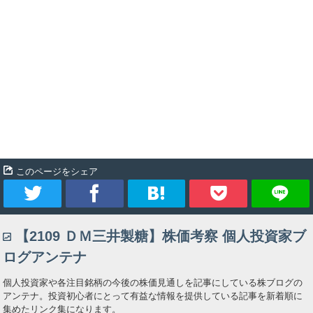
このページをシェア
ツ
シ
ブ
Pocket
【2109 ＤＭ三井製糖】株価考察 個人投資家ブ
イ
ェ
ッ
ログアンテナ
ー
ア
ク
個人投資家や各注目銘柄の今後の株価見通しを記事にしている株ブログの
アンテナ。投資初心者にとって有益な情報を提供している記事を新着順に
ト
マ
集めたリンク集になります。