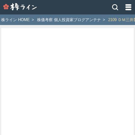
株
ラ
イ
株ライン HOME
>
株価考察 個人投資家ブログアンテナ
>
2109 ＤＭ三
ン
［ツ
イ
ッ
タ
ー
で
株
価
予
想
お
す
す
め
銘
柄］