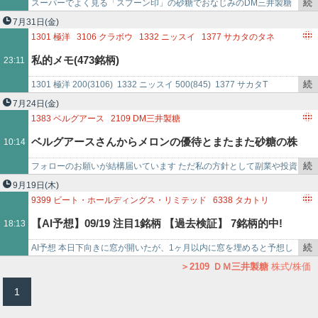
続
スーパーでよく見る「スプーン印」の砂糖でおなじみのDM三井製糖
き
ホールディングス（2109）から株主優待の商品が到着しました！ 砂
7月31日
(金)
を
糖は料理やお…
1301
極洋
3106
クラボウ
1332
ニッスイ
1377
サカタのタネ
記
3393
スターティアホールディングス
1379
ホクト
1810
松井建設
私的メモ(473銘柄)
23:11
事
1417
ミライト・ワン
1439
安江工務店
1605
INPEX
で
2763
エフティグループ
1762
高松コンストラクショングループ
続
1301 極洋 200(3106) 1332 ニッスイ 500(845) 1377 サカタT
1771
日本乾溜工業
1822
大豊建設
1828
田辺工業
き
200(3393) 1379 ホクト 200(18…
7月24日
(金)
1848
富士ピー・エス
1867
植木組
1380
秋川牧園
1904
大成温調
を
1383
ベルグアース
2109
DM三井製糖
1928
積水ハウス
1472
JPX日経400ダブルインバース
記
ベルグアースさんからメロンの優待とまたまた砂糖の株
10:14
事
で
続
フォローのお願いが結構届いています ただ私の方針として副業や投資
主優待が届きました
き
講座やアフリエイトなどの ブログのフォローは致しません 宅配
9月19日
(木)
を
の荷物が…
9399
ビート・ホールディングス・リミテッド
6338
タカトリ
記
7105
三菱ロジスネクスト
4386
SIGグループ
【AI予想】09/19 注目1銘柄 【過去検証】 7銘柄的中!
18:13
事
7180
九州フィナンシャルグループ
6055
ジャパンマテリアル
で
7068
フィードフォースグループ
7272
ヤマハ発動機
続
AI予想 本日下向きに窓が開いたが、1ヶ月以内に窓を埋めると予想し
↑5.2% タカトリ
6016
ジャパンエンジンコーポレーション
き
た銘柄です。 使用 AI model : RJFC コード 銘柄 前日…
2109
ＤＭ三井製糖
株式/株価
2109
DM三井製糖ホールディングス
を
1
2778
パレモ・ホールディングス
記
事