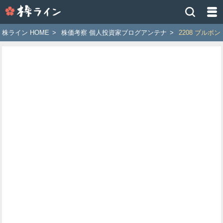
株
ラ
イ
株ライン HOME
>
株価考察 個人投資家ブログアンテナ
>
2208 ブルボン
ン
［ツ
イ
ッ
タ
ー
で
株
価
予
想
お
す
す
め
銘
柄］