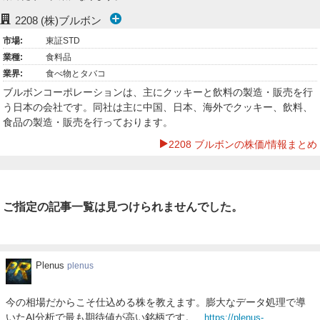
ー
2208
(株)ブルボン
市場:
東証STD
ク
業種:
食料品
業界:
食べ物とタバコ
ブルボンコーポレーションは、主にクッキーと飲料の製造・販売を行
う日本の会社です。同社は主に中国、日本、海外でクッキー、飲料、
食品の製造・販売を行っております。
2208 ブルボンの株価/情報まとめ
ご指定の記事一覧は見つけられませんでした。
Plenus
Plenus
plenus
今の相場だからこそ仕込める株を教えます。膨大なデータ処理で導
いたAI分析で最も期待値が高い銘柄です。
https://plenus-