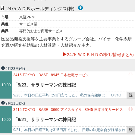
ー
2475
ＷＤＢホールディングス(株)
市場:
東証PRM
ク
業種:
サービス業
業界:
専門的および商用サービス
医薬品開発支援等を主要事業とするグループ会社。バイオ・化学系研
究職や研究補助職の人材派遣・人材紹介が主力。
2475 ＷＤＢＨＤの株価/情報まとめ
9月23日
(金)
3415
TOKYO BASE
8945
日本社宅サービス
2475
WDBホールディングス
3660
アイスタイル
「9/23」サラリーマンの株日記
19:00
3180
ビューティガレージ
8031
三井物産
6237
イワキ
2668
タビオ
3140
イデアインターナショナル
続
9/23、本日の日経平均は53円安でした。 私の保有銘柄は、TOKYO
3546
ダイユー・リックホールディングス
き
BASE(3415)の大幅高に加え、日本社宅サービス(8945)・ＷＤＢ(2…
9月21日
(水)
3167
TOKAIホールディングス
3726
フォーシーズホールディングス
を
3415
TOKYO BASE
3660
アイスタイル
8945
日本社宅サービス
4708
りらいあコミュニケーションズ
6866
HIOKI
7921
宝印刷
記
2475
WDBホールディングス
3180
ビューティガレージ
「9/21」サラリーマンの株日記
19:00
8285
三谷産業
事
8031
三井物産
6237
イワキ
2668
タビオ
で
3140
イデアインターナショナル
続
9/21、本日の日経平均は315円高でした。 日銀の決定会合が好感され