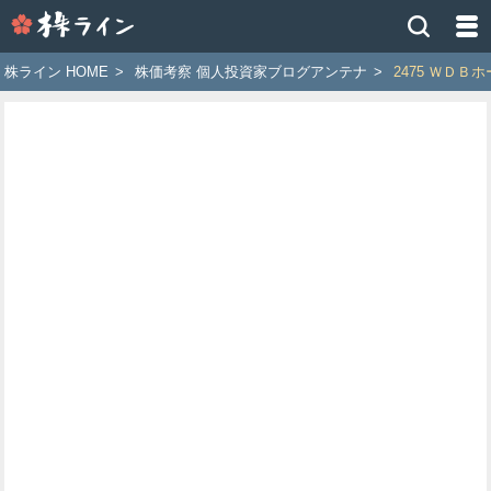
株
ラ
イ
株ライン HOME
>
株価考察 個人投資家ブログアンテナ
>
2475 ＷＤＢ
ン
［ツ
イ
ッ
タ
ー
で
株
価
予
想
お
す
す
め
銘
柄］