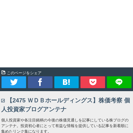
このページをシェア
ツ
シ
ブ
Pocket
【2475 ＷＤＢホールディングス】株価考察 個
イ
ェ
ッ
人投資家ブログアンテナ
ー
ア
ク
個人投資家や各注目銘柄の今後の株価見通しを記事にしている株ブログの
アンテナ。投資初心者にとって有益な情報を提供している記事を新着順に
ト
マ
集めたリンク集になります。