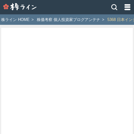
株
ラ
イ
株ライン HOME
>
株価考察 個人投資家ブログアンテナ
>
5368 日本イ
ン
［ツ
イ
ッ
タ
ー
で
株
価
予
想
お
す
す
め
銘
柄］