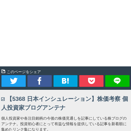
このページをシェア
ツ
シ
ブ
Pocket
【5368 日本インシュレーション】株価考察 個
イ
ェ
ッ
人投資家ブログアンテナ
ー
ア
ク
個人投資家や各注目銘柄の今後の株価見通しを記事にしている株ブログの
アンテナ。投資初心者にとって有益な情報を提供している記事を新着順に
ト
マ
集めたリンク集になります。