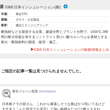
ー
5368
日本インシュレーション(株)
市場:
東証STD
ク
業種:
ガラス・土石製品
業界:
建設とエンジニアリング
断熱材などを製造する企業。建築分野とプラント分野で、1000℃-3時
間の耐火性能を有するゾノトライト系けい酸カルシウムを基材とする
耐火・断熱材料の製造・販売・施工。
5368 日本インシュレーションの株価/情報まとめ
ご指定の記事一覧は見つけられませんでした。
新
新生ジャパン投資
shinseijapan
生
ジ
日本株クラの皆さん、これから暴落しそうな株ばかり呟いてるけど
ャ
大丈夫？こんな状況でも安定して強い銘柄を1つだけ教えますね。
パ