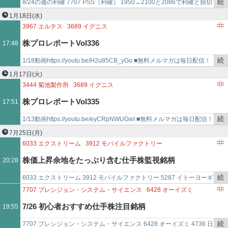
続
8/24の週の利確 7707 PSS（利確） 1950→2100と2086で利確と損切
き
※2107と1993辺りでナンピンして取得単価を2050にして…
1月18日
(水)
を
3967
エルテス
3689
イグニス
記
7707
プレシジョン・システム・サイエンス
3932
アカツキ
株プロレポートVol336
17:48
事
4317
レイ
6182
ロゼッタ
3300
AMBITION
6049
イトクロ
で
2654
アスモ
続
1/18動画https://youtu.be/H2u85CB_yGo ■無料メルマガは毎日配信！
き
公式LINEでは株式実践やLINE限定銘柄も配信中♪…
1月17日
(火)
を
3444
菊池製作所
3689
イグニス
記
7707
プレシジョン・システム・サイエンス
3932
アカツキ
株プロレポートVol335
17:51
事
4317
レイ
6182
ロゼッタ
3300
AMBITION
6049
イトクロ
で
2654
アスモ
続
1/13動画https://youtu.be/eyCRpNWUGwI ■無料メルマガは毎日配信！
き
公式LINEでは株式実践やLINE限定銘柄も配信中♪…
7月25日
(月)
を
6033
エクストリーム
3912
モバイルファクトリー
記
5287
イトーヨーギョー
7707
プレシジョン・システム・サイエンス
株価上昇余地をたっぷり含む仕手株監視銘柄
20:28
事
4763
クリーク・アンド・リバー社
で
続
6033 エクストリーム 3912 モバイルファクトリー 5287 イトーヨーギ
き
ョー 7707 プレシジョン・システム・サイエンス 4763…
7707
プレシジョン・システム・サイエンス
6428
オーイズミ
を
4736
日本ラッド
4814
ネクストウェア
7/26 初心者おすすめ仕手株注目銘柄
19:55
記
3727
アプリックスIPホールディングス
事
続
7707 プレシジョン・システム・サイエンス 6428 オーイズミ 4736 日