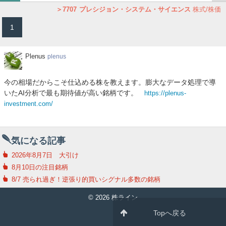
で
き
本ラッド 4814 ネクストウェア 3727 アプリックスＩ…
7707
プレシジョン・システム・サイエンス
株式/株価
を
1
記
事
で
Plenus
Plenus
plenus
今の相場だからこそ仕込める株を教えます。膨大なデータ処理で導
いたAI分析で最も期待値が高い銘柄です。
https://plenus-
investment.com/
気になる記事
2026年8月7日 大引け
8月10日の注目銘柄
8/7 売られ過ぎ！逆張り的買いシグナル多数の銘柄
© 2026 株ライン
Topへ戻る