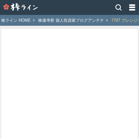
株
ラ
イ
株ライン HOME
>
株価考察 個人投資家ブログアンテナ
>
7707 プレ
ン
［ツ
イ
ッ
タ
ー
で
株
価
予
想
お
す
す
め
銘
柄］