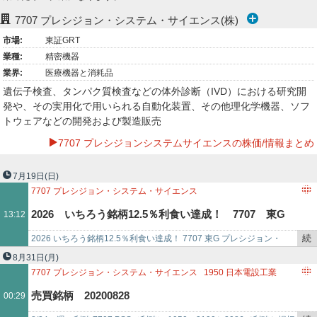
ー
7707
プレシジョン・システム・サイエンス(株)
市場:
東証GRT
ク
業種:
精密機器
業界:
医療機器と消耗品
遺伝子検査、タンパク質検査などの体外診断（IVD）における研究開
発や、その実用化で用いられる自動化装置、その他理化学機器、ソフ
トウェアなどの開発および製造販売
7707 プレシジョンシステムサイエンスの株価/情報まとめ
7月19日
(日)
7707
プレシジョン・システム・サイエンス
2026 いちろう銘柄12.5％利食い達成！ 7707 東G
13:12
続
2026 いちろう銘柄12.5％利食い達成！ 7707 東G プレシジョン・
プレシジョン・SS
き
SS 26/6/23 発生値188円（Fランク・0ポイント）26/6/2…
8月31日
(月)
を
7707
プレシジョン・システム・サイエンス
1950
日本電設工業
記
2107
東洋精糖
売買銘柄 20200828
00:29
事
で