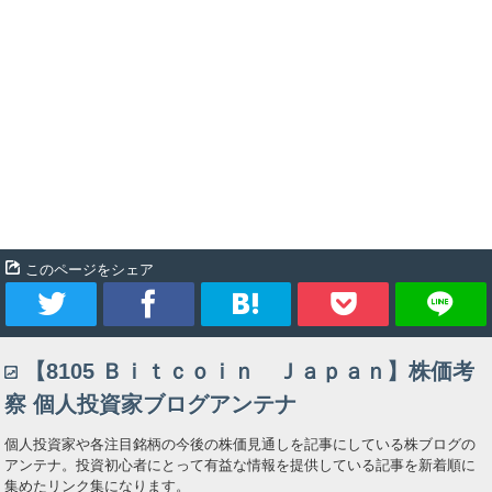
このページをシェア
ツ
シ
ブ
Pocket
【8105 Ｂｉｔｃｏｉｎ Ｊａｐａｎ】株価考
イ
ェ
ッ
察 個人投資家ブログアンテナ
ー
ア
ク
個人投資家や各注目銘柄の今後の株価見通しを記事にしている株ブログの
アンテナ。投資初心者にとって有益な情報を提供している記事を新着順に
ト
マ
集めたリンク集になります。