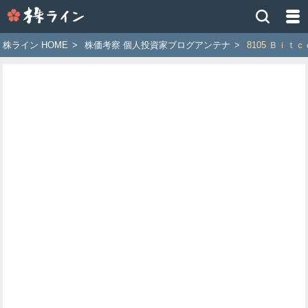
株
ラ
イ
株ライン HOME
>
株価考察 個人投資家ブログアンテナ
>
8105 Ｂｉ
ン
［ツ
イ
ッ
タ
ー
で
株
価
予
想
お
す
す
め
銘
柄］