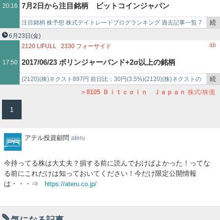
7月2日から注目銘柄 ビットコインジャパン
20:16
事
で
続
注目銘柄 株予想 株式デイトレードブログランキング 過去記事一覧 7
き
月2日から注目銘柄 8105 ビットコインジャパン
6月23日
(金)
を
2120
LIFULL
2330
フォーサイド
記
3647
ジー・スリーホールディングス
3810
サイバーステップ
2017/06/23 ボリンジャーバンド+2σ以上の銘柄
17:50
事
3907
シリコンスタジオ
4091
大陽日酸
4208
宇部興産
で
4565
そーせいグループ
4568
第一三共
4585
UMNファーマ
続
(2120)(株)ネクスト897円 前日比：30円(3.5%)(2120)(株)ネクストの
4613
関西ペイント
4644
イマジニア
4716
日本オラクル
き
テクニカル分析を見る (2330)フォーサイド316円 …
8105
Ｂｉｔｃｏｉｎ Ｊａｐａｎ
株式/株価
4768
大塚商会
5214
日本電気硝子
5232
住友大阪セメント
を
1
5233
太平洋セメント
5713
住友金属鉱山
記
6028
テクノプロ・ホールディングス
事
で
ア
アテル投資顧問
ateru
テ
ル
今持ってる株は大丈夫？損する前に読んでおけばよかった！ってな
投
る前にこれだけは知っておいてください！今だけ限定公開情報
資
は・・・⇒
https://ateru.co.jp/
顧
問