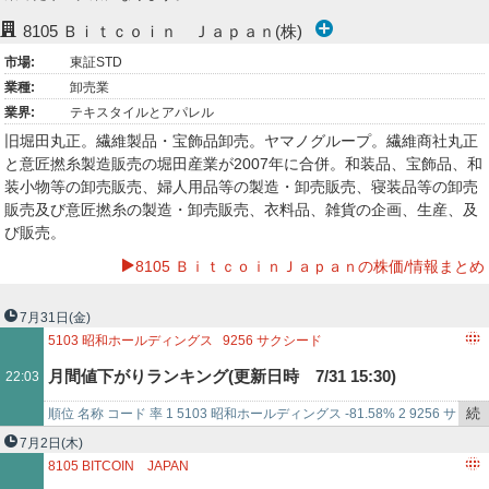
ー
8105
Ｂｉｔｃｏｉｎ Ｊａｐａｎ(株)
市場:
東証STD
ク
業種:
卸売業
業界:
テキスタイルとアパレル
旧堀田丸正。繊維製品・宝飾品卸売。ヤマノグループ。繊維商社丸正
と意匠撚糸製造販売の堀田産業が2007年に合併。和装品、宝飾品、和
装小物等の卸売販売、婦人用品等の製造・卸売販売、寝装品等の卸売
販売及び意匠撚糸の製造・卸売販売、衣料品、雑貨の企画、生産、及
び販売。
8105 ＢｉｔｃｏｉｎＪａｐａｎの株価/情報まとめ
7月31日
(金)
5103
昭和ホールディングス
9256
サクシード
6085
アーキテクツ・スタジオ・ジャパン
6327
北川精機
月間値下がりランキング(更新日時 7/31 15:30)
22:03
3449
テクノフレックス
2033
NEXT NOTES 韓国KOSPI･ダブル･ブルETN
6976
太陽誘電
続
順位 名称 コード 率 1 5103 昭和ホールディングス -81.58% 2 9256 サ
6613
QDレーザ
4179
ジーネクスト
8105
BITCOIN JAPAN
き
クシード -72.49% 3 6085 ア…
7月2日
(木)
6997
日本ケミコン
2388
ウェッジホールディングス
を
8105
BITCOIN JAPAN
2962
テクニスコ
7717
ブイ・テクノロジー
6834
精工技研
記