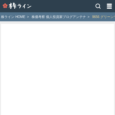
株
ラ
イ
株ライン HOME
>
株価考察 個人投資家ブログアンテナ
>
9656 グリー
ン
［ツ
イ
ッ
タ
ー
で
株
価
予
想
お
す
す
め
銘
柄］