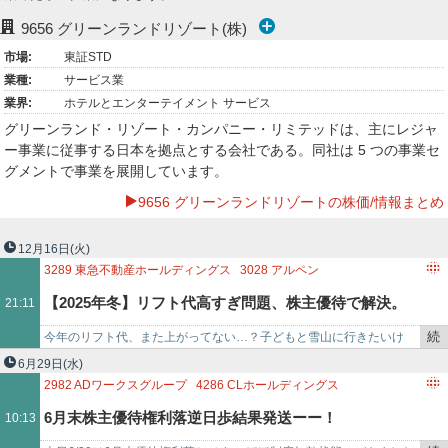
ー
9656
グリーンランドリゾート(株)
市場:
東証STD
ク
業種:
サービス業
業界:
ホテルとエンターテイメント サービス
グリーンランド・リゾート・カンパニー・リミテッドは、主にレジャ
ー事業に従事する日本を拠点とする会社である。同社は 5 つの事業セ
グメントで事業を展開しています。
9656 グリーンランドリゾートの株価/情報まとめ
12月16日
(火)
3289
東急不動産ホールディングス
3028
アルペン
9656
グリーンランドリゾート
6040
日本スキー場開発
【2025年冬】リフト代高すぎ問題、株主優待で解決。
21:11
続
今年のリフト代、また上がってない…？子どもと雪山に行きたいけ
プロが狙う「本命の1銘柄」と「待ちの3銘柄」徹底分析
き
ど、家族全員分だと数万円飛ぶんだけど（泣） 冬のレジャーシーズン
6月29日
(水)
を
到来。子…
2982
ADワークスグループ
4286
CLホールディングス
記
4482
ウィルズ
9656
グリーンランドリゾート
6月末株主優待権利落逆日歩結果発送ーー！
10:13
事
3675
クロス・マーケティンググループ
3140
BRUNO
で