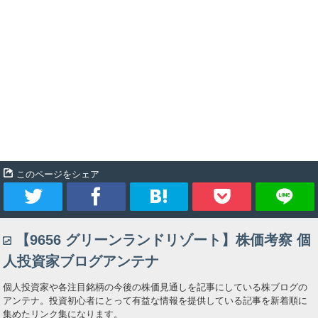
このページをシェア
ツ
シ
ブ
Pocket
【9656 グリーンランドリゾート】株価考察 個
イ
ェ
ッ
人投資家ブログアンテナ
ー
ア
ク
個人投資家や各注目銘柄の今後の株価見通しを記事にしている株ブログの
アンテナ。投資初心者にとって有益な情報を提供している記事を新着順に
ト
マ
集めたリンク集になります。