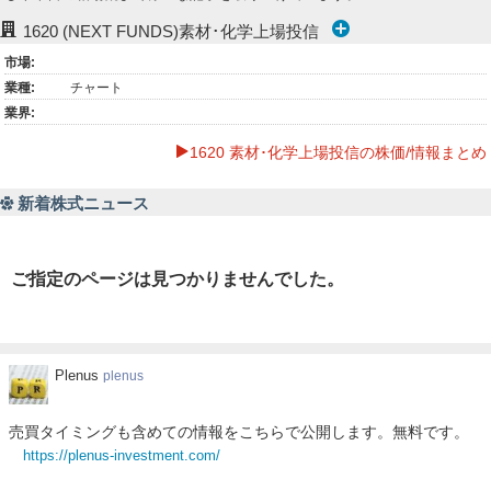
ー
1620
(NEXT FUNDS)素材･化学上場投信
市場:
ク
業種:
チャート
業界:
1620 素材･化学上場投信の株価/情報まとめ
新着株式ニュース
ご指定のページは見つかりませんでした。
Plenus
Plenus
plenus
売買タイミングも含めての情報をこちらで公開します。無料です。
https://plenus-investment.com/