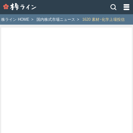
株
ラ
イ
株ライン HOME
>
国内株式市場ニュース
>
1620 素材･化学上場投信
ン
［ツ
イ
ッ
タ
ー
で
株
価
予
想
お
す
す
め
銘
柄］