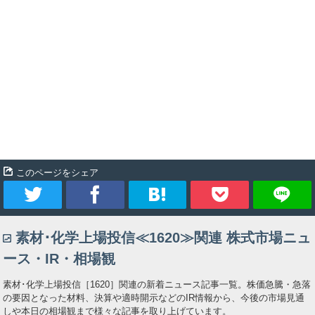
このページをシェア
ツ
シ
ブ
Pocket
素材･化学上場投信≪1620≫関連 株式市場ニュ
イ
ェ
ッ
ース・IR・相場観
ー
ア
ク
素材･化学上場投信［1620］関連の新着ニュース記事一覧。株価急騰・急落
の要因となった材料、決算や適時開示などのIR情報から、今後の市場見通
ト
マ
しや本日の相場観まで様々な記事を取り上げています。