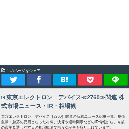
このページをシェア
ツ
シ
ブ
Pocket
東京エレクトロン デバイス≪2760≫関連 株
イ
ェ
ッ
式市場ニュース・IR・相場観
ー
ア
ク
東京エレクトロン デバイス［2760］関連の新着ニュース記事一覧。株価
急騰・急落の要因となった材料、決算や適時開示などのIR情報から、今後
ト
マ
の市場見通しや本日の相場観まで様々な記事を取り上げています。