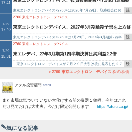
東京エレクトロンデバイス、役員報酬制度へ7.5億円追加拠
17:41
記
事
続
東京エレクトロンデバイス<2760>は2026年7月29日、取締役会にお
出、コーポレートオフィサーを対象に追加
で
き
いて年次業績連動株式報酬制度及び中期業績連動株式報酬制度への金
2760
東京エレクトロン デバイス
を
銭の追加拠出及…
7/29
東京エレクトロンデバイス、2027年3月期通期予想を上方修
17:40
記
事
続
東京エレクトロンデバイス<2760>は7月29日、2027年3月期第2四半
正、中間配当も増額
で
き
期（中間期）および通期連結業績予想並びに中間配当予想を修正する
2760
東京エレクトロン デバイス
を
ことを決議し…
7/29
東エレデバ、27年3月期第1四半期決算は純利益2.2倍
15:31
記
事
続
東京エレクトロン デバイスが７月２９日大引け後に発表した２７
で
き
年３月期第１四半期決算（連結）は売上高６０３億２２００万円（前
2760
東京エレクトロン デバイス
株式/株価
を
年同期比３３．６％増）、…
記
ア
アテル投資顧問
ateru
事
テ
ル
で
まだ市場は気づいていない大化けする前の厳選１銘柄、今年はこれ
投
だけ見ておけば大丈夫。今だけ限定公開します！
https://ateru.co.jp/
資
顧
問
気になる記事