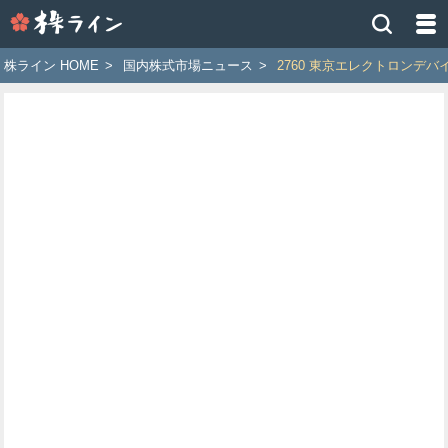
株
ラ
イ
株ライン HOME
>
国内株式市場ニュース
>
2760 東京エレクトロンデバ
ン
［ツ
イ
ッ
タ
ー
で
株
価
予
想
お
す
す
め
銘
柄］