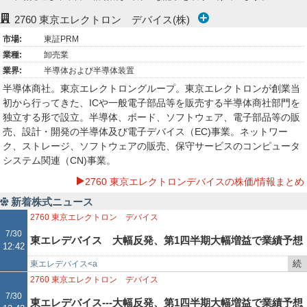
ー
2760
東京エレクトロン デバイス(株)
市場:
東証PRM
ク
業種:
卸売業
業界:
半導体および半導体装置
半導体商社。東京エレクトロングループ。東京エレクトロンが創業当
初から行ってきた、ICや一般電子部品等を販売する半導体商社部門を
独立する形で設立。半導体、ボード、ソフトウェア、電子部品等の販
売、設計・開発の半導体及び電子デバイス（EC)事業。ネットワー
ク、ストレージ、ソフトウェアの販売、保守サービスのコンピュータ
システム関連（CN)事業。
2760 東京エレクトロンデバイスの株価/情報まとめ
新着株式ニュース
2760
東京エレクトロン デバイス
7/30
東エレデバイス 大幅反発、第1四半期大幅増益で業績予想
12:42
続
東エレデバイス<a
を上方修正
き
href="https://web.fisco.jp/platform/companies/0276000?fm…
2760
東京エレクトロン デバイス
を
7/30
東エレデバイス---大幅反発、第1四半期大幅増益で業績予想