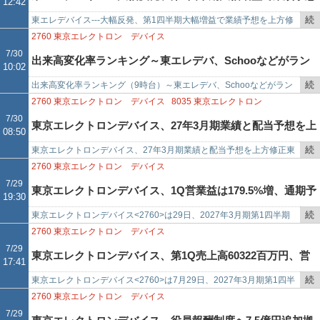
12:42
記
事
続
東エレデバイス---大幅反発、第1四半期大幅増益で業績予想を上方修
を上方修正
で
き
正東エレデバイス<2760>は大幅反発。前日に第1四半期の決算を発表
2760
東京エレクトロン デバイス
を
している。経常…
7/30
出来高変化率ランキング～東エレデバ、Schooなどがラン
10:02
記
事
続
出来高変化率ランキング（9時台）～東エレデバ、Schooなどがラン
クイン
で
き
クイン東エレデバ<2760>がランクイン（9時41分時点）。大幅反発。
2760
東京エレクトロン デバイス
8035
東京エレクトロン
を
前日取引終了…
7/30
東京エレクトロンデバイス、27年3月期業績と配当予想を上
08:50
記
事
続
東京エレクトロンデバイス、27年3月期業績と配当予想を上方修正東
方修正
で
き
京エレクトロンデバイス<2760>東京エレクトロン<8035>系の半導体
2760
東京エレクトロン デバイス
を
商社。27年…
7/29
東京エレクトロンデバイス、1Q営業益は179.5%増、通期予
19:30
記
事
続
東京エレクトロンデバイス<2760>は29日、2027年3月期第1四半期
想を上方修正
で
き
（4月1日～6月30日）の連結決算を発表した。売上高は60,322百万円
2760
東京エレクトロン デバイス
を
（前…
7/29
東京エレクトロンデバイス、第1Q売上高60322百万円、営
17:41
記
事
続
東京エレクトロンデバイス<2760>は7月29日、2027年3月期第1四半
業利益は前年同期比179.5%増
で
き
期（2026年4月～6月）の連結決算を発表した。売上高は60,322百万
2760
東京エレクトロン デバイス
を
円…
7/29