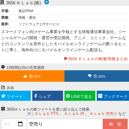
3656
ＫＬａｂ(株)
ー
市場:
東証PRM
業種:
情報・通信
ク
業界:
ソフトウェアとITサービス
スマートフォン向けゲーム事業を中核とする情報通信事業会社。ソー
シャルゲームの開発・運営や受託開発。アニメ、コミック、ゲームな
どのコンテンツを原作としたモバイルオンラインゲームの数々をヒッ
トに導く。海外向けにモバイルオンラインゲーム配信も。
3656 ＫＬａｂの株価/情報まとめ
12時間以内の売買感情
買
売
50%
50%
共有
ツイート
シェア
LINEで送る
ブックマーク
3656ＫＬａｂの株ツイートを更に絞り込んで検索
例
ＫＬａｂ PTS
ＫＬａｂ IR
ＫＬａｂ 空売り
など