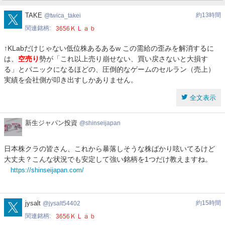
twica_takei
TAKE
約13時間
twica_takei
関連銘柄
ＫＬａｂ
3656
↑KLabだけじゃない低位株あるあるw この需給の歪みを解消するに
は、
空売り
勢が「これ以上売り崩せない、買い戻さないと大損す
る」とパニックになるほどの、圧倒的なゲームのセルラン（売上）
実績を会社側が叩き出すしかありません。
全文表示
新
新生ジャパン投資
shinseijapan
生
ジ
日本株クラの皆さん、これから暴落しそうな株ばかり呟いてるけど
ャ
大丈夫？こんな状況でも安定して強い銘柄を1つだけ教えますね。
パ
https://shinseijapan.com/
ン
投
資
jysalt54402
jysalt
約15時間
jysalt54402
関連銘柄
ＫＬａｂ
3656