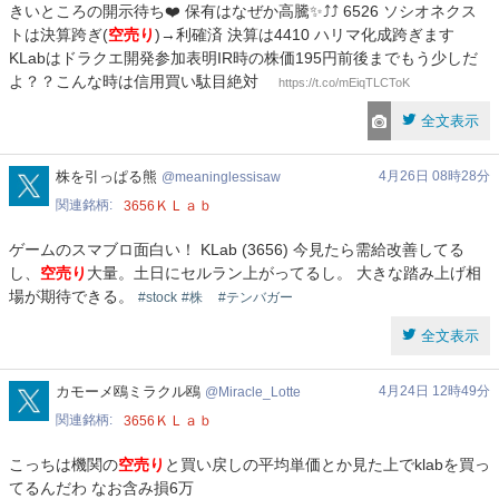
きいところの開示待ち❤️ 保有はなぜか高騰✨⤴️⤴️ 6526 ソシオネクス
トは決算跨ぎ(
空売り
)→利確済 決算は4410 ハリマ化成跨ぎます
KLabはドラクエ開発参加表明IR時の株価195円前後までもう少しだ
よ？？こんな時は信用買い駄目絶対
https://t.co/mEiqTLCToK
全文表示
meaninglessisaw
株を引っぱる熊
4月26日 08時28分
meaninglessisaw
関連銘柄
ＫＬａｂ
3656
ゲームのスマブロ面白い！ KLab (3656) 今見たら需給改善してる
し、
空売り
大量。土日にセルラン上がってるし。 大きな踏み上げ相
場が期待できる。
#stock
#株
#テンバガー
全文表示
Miracle_Lotte
カモーメ鴎ミラクル鴎
4月24日 12時49分
Miracle_Lotte
関連銘柄
ＫＬａｂ
3656
こっちは機関の
空売り
と買い戻しの平均単価とか見た上でklabを買っ
てるんだわ なお含み損6万