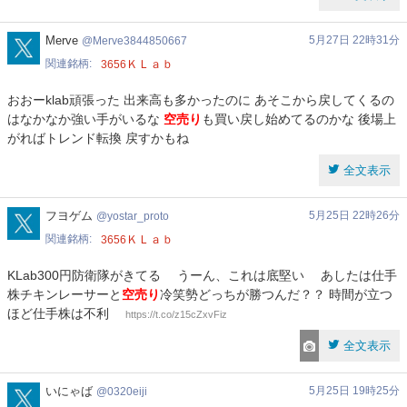
Merve3844850667
Merve
5月27日 22時31分
Merve3844850667
関連銘柄
ＫＬａｂ
3656
おおーklab頑張った 出来高も多かったのに あそこから戻してくるの
はなかなか強い手がいるな
空売り
も買い戻し始めてるのかな 後場上
がればトレンド転換 戻すかもね
全文表示
yostar_proto
フヨゲム
5月25日 22時26分
yostar_proto
関連銘柄
ＫＬａｂ
3656
KLab300円防衛隊がきてる うーん、これは底堅い あしたは仕手
株チキンレーサーと
空売り
冷笑勢どっちが勝つんだ？？ 時間が立つ
ほど仕手株は不利
https://t.co/z15cZxvFiz
全文表示
0320eiji
いにゃば
5月25日 19時25分
0320eiji