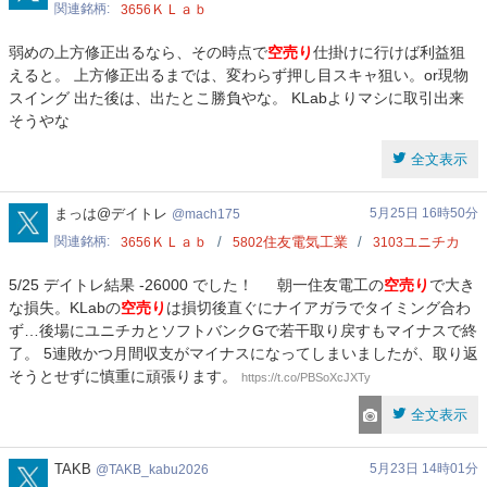
関連銘柄
ＫＬａｂ
3656
弱めの上方修正出るなら、その時点で
空売り
仕掛けに行けば利益狙
えると。 上方修正出るまでは、変わらず押し目スキャ狙い。or現物
スイング 出た後は、出たとこ勝負やな。 KLabよりマシに取引出来
そうやな
全文表示
mach175
まっは@デイトレ
5月25日 16時50分
mach175
関連銘柄
ＫＬａｂ
住友電気工業
ユニチカ
3656
5802
3103
5/25 デイトレ結果 -26000 でした！ 朝一住友電工の
空売り
で大き
な損失。KLabの
空売り
は損切後直ぐにナイアガラでタイミング合わ
ず…後場にユニチカとソフトバンクGで若干取り戻すもマイナスで終
了。 5連敗かつ月間収支がマイナスになってしまいましたが、取り返
そうとせずに慎重に頑張ります。
https://t.co/PBSoXcJXTy
全文表示
TAKB_kabu2026
TAKB
5月23日 14時01分
TAKB_kabu2026