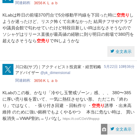
関連銘柄
ＫＬａｂ
3656
KLabは昨日の前場370円台で5分移動平均線を下回った時に
空売り
し
ようか迷ったけど、リスク怖くて出来なかった 結局ナフサやアラブ
や議員会館で匂わせていたけど特段目新しいIRは出なさそうなので
ソシャゲはリリース直後が最高値の経験に則り明日の前場で380円を
超えなさそうなら
空売り
でINしようかな
全文表示
yk_dimensional
川口佑(サブ)｜アクティビスト投資家・経営戦略
5月22日 10時36分
アドバイザー
yk_dimensional
関連銘柄
ＫＬａｂ
3656
KLabのこの板、かなり「冷やし玉警戒ゾーン」感、、、 380〜385
に厚い売り板を置いて、一気に熱狂させない形。 ただこれ「終わ
り」ではなく、 ・張り付き回避 ・回転作り ・
空売り
誘導 ・出来高
維持 のために強い銘柄でもよくやるやつ 本当に危ない時は、 買い
板消失→VWAP割れ→リバなし
https://t.co/COeV9hqqsp
全文表示