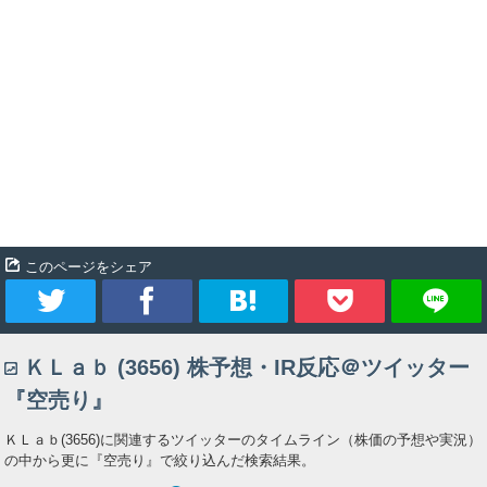
このページをシェア
ツ
シ
ブ
Pocket
ＫＬａｂ (3656) 株予想・IR反応＠ツイッター
イ
ェ
ッ
『空売り』
ー
ア
ク
ＫＬａｂ(3656)に関連するツイッターのタイムライン（株価の予想や実況）
の中から更に『空売り』で絞り込んだ検索結果。
ト
マ