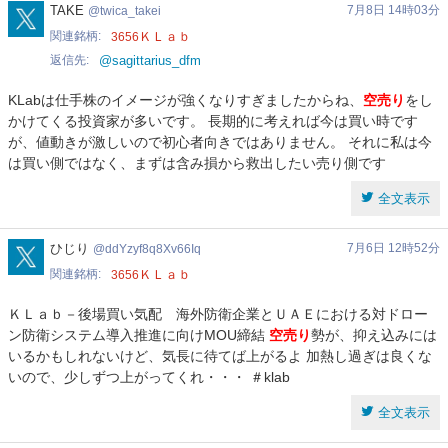
twica_takei
TAKE
7月8日 14時03分
twica_takei
関連銘柄
ＫＬａｂ
3656
返信先
@sagittarius_dfm
KLabは仕手株のイメージが強くなりすぎましたからね、
空売り
をし
かけてくる投資家が多いです。 長期的に考えれば今は買い時です
が、値動きが激しいので初心者向きではありません。 それに私は今
は買い側ではなく、まずは含み損から救出したい売り側です
全文表示
ddYzyf8q8Xv66Iq
ひじり
7月6日 12時52分
ddYzyf8q8Xv66Iq
関連銘柄
ＫＬａｂ
3656
ＫＬａｂ－後場買い気配 海外防衛企業とＵＡＥにおける対ドロー
ン防衛システム導入推進に向けMOU締結
空売り
勢が、抑え込みには
いるかもしれないけど、気長に待てば上がるよ 加熱し過ぎは良くな
いので、少しずつ上がってくれ・・・ ＃klab
全文表示