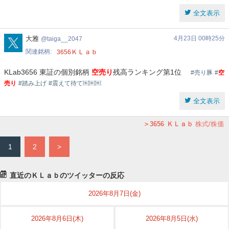
全文表示
taiga__2047
大雅
4月23日 00時25分
taiga__2047
関連銘柄
ＫＬａｂ
3656
KLab3656 東証の個別銘柄
空売り
残高ランキング第1位
#売り豚
#
空
売り
#踏み上げ
#震えて待て￼￼￼
全文表示
3656
ＫＬａｂ
株式/株価
1
2
>
直近のＫＬａｂのツイッターの反応
2026年8月7日(金)
2026年8月6日(木)
2026年8月5日(水)