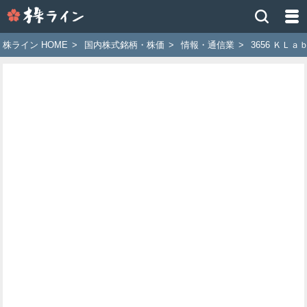
株
ラ
イ
株ライン HOME
>
国内株式銘柄・株価
>
情報・通信業
>
3656 ＫＬａ
ン
［ツ
イ
ッ
タ
ー
で
株
価
予
想
お
す
す
め
銘
柄］