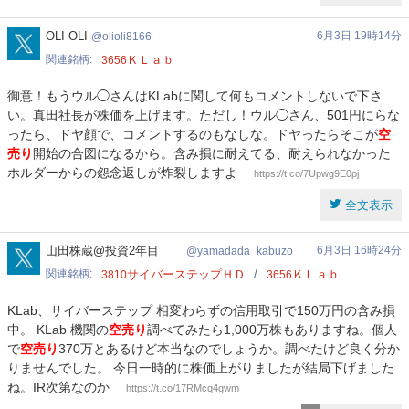
olioli8166
OLI OLI
6月3日 19時14分
olioli8166
関連銘柄
ＫＬａｂ
3656
御意！もうウル◯さんはKLabに関して何もコメントしないで下さ
い。真田社長が株価を上げます。ただし！ウル◯さん、501円にらな
ったら、ドヤ顔で、コメントするのもなしな。ドヤったらそこが
空
売り
開始の合図になるから。含み損に耐えてる、耐えられなかった
ホルダーからの怨念返しが炸裂しますよ
https://t.co/7Upwg9E0pj
全文表示
yamadada_kabuzo
山田株蔵@投資2年目
6月3日 16時24分
yamadada_kabuzo
関連銘柄
サイバーステップＨＤ
ＫＬａｂ
3810
3656
KLab、サイバーステップ 相変わらずの信用取引で150万円の含み損
中。 KLab 機関の
空売り
調べてみたら1,000万株もありますね。個人
で
空売り
370万とあるけど本当なのでしょうか。調べたけど良く分か
りませんでした。 今日一時的に株価上がりましたが結局下げました
ね。IR次第なのか
https://t.co/17RMcq4gwm