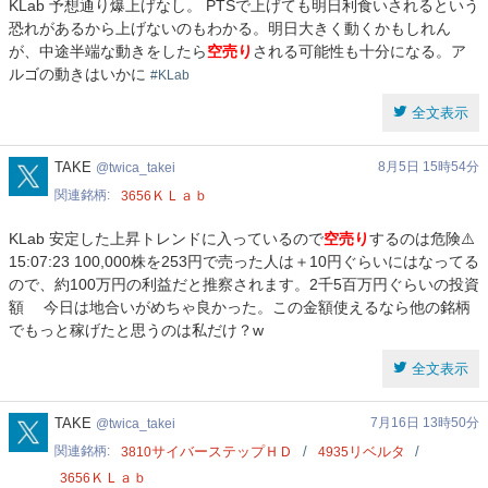
KLab 予想通り爆上げなし。 PTSで上げても明日利食いされるという
恐れがあるから上げないのもわかる。明日大きく動くかもしれん
が、中途半端な動きをしたら
空売り
される可能性も十分になる。ア
ルゴの動きはいかに
#KLab
全文表示
twica_takei
TAKE
8月5日 15時54分
twica_takei
関連銘柄
ＫＬａｂ
3656
KLab 安定した上昇トレンドに入っているので
空売り
するのは危険⚠️
15:07:23 100,000株を253円で売った人は＋10円ぐらいにはなってる
ので、約100万円の利益だと推察されます。2千5百万円ぐらいの投資
額 今日は地合いがめちゃ良かった。この金額使えるなら他の銘柄
でもっと稼げたと思うのは私だけ？w
全文表示
twica_takei
TAKE
7月16日 13時50分
twica_takei
関連銘柄
サイバーステップＨＤ
リベルタ
3810
4935
ＫＬａｂ
3656