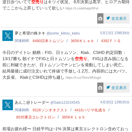
逆日歩ついてて
空売り
はキツイ状況。 8月決算は黒字、ヒロアカ期待
でここから上昇していって欲しい
https://t.co/aHuejxRFul
全文表示
yume_kibou_kabu
夢と希望の株ネキ
5月13日 15時39分
yume_kibou_kabu
関連銘柄
日本トムソン
ＫＬａｂ
ＦＩＧ
6480
3656
4392
今日のデイトレ 銘柄：FIG、日トムソン、Klab、CSHD 約定回数：
13/17勝ち 朝イチでFIGと日トムソンを
空売り
。 FIGは含み損になる
前に利確できたが、日トムソンでナンピンを発動してしまい死亡。
結局最後に成行注文いれて終値で手放し-1.2万。内容的には大バツ。
大反省。 KlabとCSHDは持ち越し
https://t.co/7bmzWUxgyf
全文表示
Sato123234545
あんこ@トレーダー
4月30日 12時35分
Sato123234545
関連銘柄
ソシオネクスト
ハリマ化成Ｇ
6526
4410
東京エレクトロン
ＫＬａｂ
8035
3656
前場お疲れ様〜 日経平均は−1% 決算は東京エレクトロン含めておっ