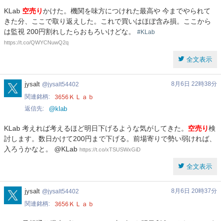
KLab
空売り
かけた。機関を味方につけれた最高や 今までやられて
きた分、ここで取り返えした。これで買いはほぼ含み損。ここから
は監視 200円割れしたらおもろいけどな。
#KLab
https://t.co/QWYCNuwQ2q
全文表示
jysalt54402
jysalt
8月6日 22時38分
jysalt54402
関連銘柄
ＫＬａｂ
3656
返信先
@klab
KLab 考えれば考えるほど明日下げるような気がしてきた。
空売り
検
討します。数日かけて200円まで下げる。前場寄りで勢い弱ければ、
入ろうかなと。 @KLab
https://t.co/xTSUSWxGiD
全文表示
jysalt54402
jysalt
8月6日 20時37分
jysalt54402
関連銘柄
ＫＬａｂ
3656