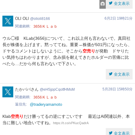
全文表示
olioli8166
OLI OLI
6月2日 19時21分
olioli8166
関連銘柄
ＫＬａｂ
3656
ウル◯様 KLab(3656)について、これ以上何も言わないで。真田社
長が株価を上げます。黙っててね。重要→株価が501円になったら、
ドヤるコメントはしないように。そこから
空売り
が発動 ドヤりた
い気持ちはわかりますが、含み損を耐えてきたホルダーの苦痛に比
べたら…だから何も言わないで下さい。
全文表示
eH5jppCqotfHMsM
たかパパさん
5月28日 15時50分
eH5jppCqotfHMsM
関連銘柄
ＫＬａｂ
3656
返信先
@traderyamamoto
Klab
空売り
だけ勝ってるの逆にすごいです 最近はAI関連以外、本
当に難しい地合いですね。
https://t.co/xPKucQadrA
全文表示