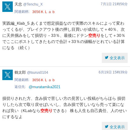
Tenchu_X
天忠
7月1日 21時56分
Tenchu_X
関連銘柄
ＫＬａｂ
3656
実践編_Klab_5 あくまで想定損益なので実際のスキルによって変わ
ってくるが、ブレイクアウト後の押し目買いが成功して＋40％、次
に天井掴みをして損切り－33％、最後にドテン
空売り
をして＋30％
でここにポストしてきたもので合計＋33％の値幅がとれている計算
になる （続く）
全文表示
tsurus0104
鶴太郎
6月19日 15時39分
tsurus0104
関連銘柄
ＫＬａｂ
3656
返信先
@muratamika2021
損切りされた方、含み損で苦しい方の見苦しい投稿がちらほら 損切
りしたら次で取り戻せばいいし、含み損で苦しいなら売って楽にな
れば良い（KLabなら
空売り
できる） 株も人生も自己責任、人のせい
にするなよ
全文表示