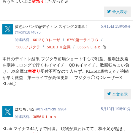
もうちょい上に
空売り
したかったw
全文表示
komi1874875
黄色いパンダ@デイトレ.スイング.3連単！
5月15日 15時50分
komi1874875
関連銘柄
ＱＤレーザ
第一ライフＧ
6613
8750
フジクラ
ＪＸ金属
ＫＬａｂ
他
5803
5016
3656
本日のデイトレ結果 フジクラ前場ショート中心で利益。後場は反発
を期待しロングで行くもイマイチ QDもイマイチ。数回転ちょい負
け。JX金属は
空売り
受付不可なので入らず。KLabは底拾えたが利確
が早く微益 第一ライフが高値更新 フジクラ◯ QDレーザー✕
KLab◯
全文表示
chikamichi_9984
はなぢいぬ
5月13日 19時01分
chikamichi_9984
関連銘柄
ＫＬａｂ
3656
KLab マイナス44万まで回復。 現物が買われてて、株不足が起き、