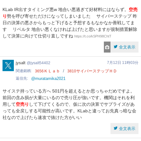
KLab IR出すタイミング悪w 地合い悪過ぎて好材料にはならず。
空売
り
勢を呼び寄せただけになってしまいました サイバーステップ 昨
日の決算の悪さからもっと下げると予想するもなかなか善戦してま
す リベルタ 地合い悪くなければ上げたと思いますが規制措置解除
して決算に向けて仕切り直しですね
https://t.co/kSPH98ChtT
全文表示
jysalt54402
jysalt
7月12日 11時03分
jysalt54402
関連銘柄
ＫＬａｂ
サイバーステップＨＤ
3656
3810
返信先
@muratamika2021
サイステ持っている方へ 501円を超えるとか思っちゃだめですよ。
前回の含み損が大量にいるので売り圧が強いです。機関はそれを利
用して
空売り
して下げてくるので、仮に次の決算でサプライズがあ
っても全戻しする可能性が高いです。KLabと違ってお先真っ暗な会
社なので上げたら速攻で抜けた方がいい
全文表示