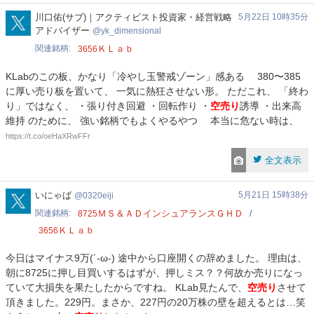
yk_dimensional
川口佑(サブ)｜アクティビスト投資家・経営戦略
5月22日 10時35分
アドバイザー
yk_dimensional
関連銘柄
ＫＬａｂ
3656
KLabのこの板、かなり「冷やし玉警戒ゾーン」感ある 380〜385
に厚い売り板を置いて、 一気に熱狂させない形。 ただこれ、 「終わ
り」ではなく、 ・張り付き回避 ・回転作り ・
空売り
誘導 ・出来高
維持 のために、 強い銘柄でもよくやるやつ 本当に危ない時は、
https://t.co/oeHaXRwFFr
全文表示
0320eiji
いにゃば
5月21日 15時38分
0320eiji
関連銘柄
ＭＳ＆ＡＤインシュアランスＧＨＤ
8725
ＫＬａｂ
3656
今日はマイナス9万(´-ω-) 途中から口座開くの辞めました。 理由は、
朝に8725に押し目買いするはずが、押しミス？？何故か売りになっ
ていて大損失を果たしたからですね。 KLab見たんで、
空売り
させて
頂きました。229円。まさか、227円の20万株の壁を超えるとは…笑