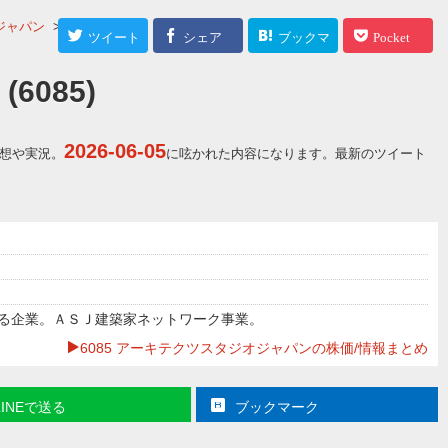
ジャパン
>
株予
ツイート
シェア
ブックマ
Pocket
ーク
085)
2026-06-05
予想や実況。
に呟かれた内容になります。最新のツイート
る企業。ＡＳＪ建築家ネットワーク事業。
6085 アーキテクツスタジオジャパンの株価/情報まとめ
LINEで送る
ブックマーク