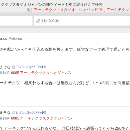
ーキテクツスタジオジャパンの株ツイートを更に絞り込んで検索
アーキテクツ・スタジオ・ジャパン PTS
アーキテクツ
例
nus
enus
plenus
の相場だからこそ仕込める株を教えます。膨大なデータ処理で導いたA
IbqGg66F7wF0
まそな
Eh7IbqGg66F7wF0
アーキテクツスタジオジャパン
連銘柄
6085
ーキテクツ、相変わらず地合いは無視なんだけど、いつの間にか制度信
IbqGg66F7wF0
まそな
Eh7IbqGg66F7wF0
アーキテクツスタジオジャパン
連銘柄
6085
てアーキテクツがんばれるかな。 昨日後場から頑張ってたから250あ