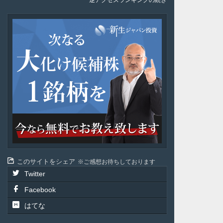
逆アクセスランキングの続き
新
生
ジ
ャ
パ
ン
投
資
このサイトをシェア
ご感想お待ちしております
Twitter
Facebook
はてな