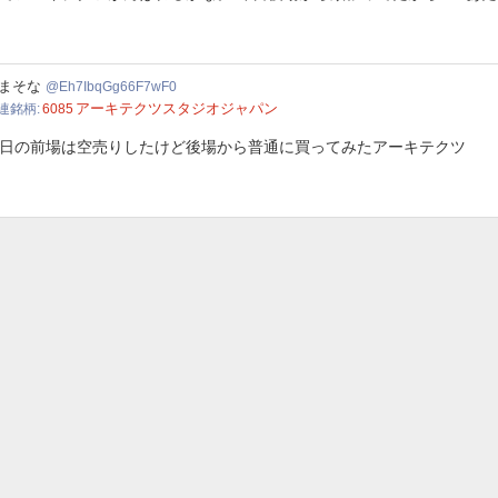
IbqGg66F7wF0
まそな
Eh7IbqGg66F7wF0
アーキテクツスタジオジャパン
連銘柄
6085
日の前場は空売りしたけど後場から普通に買ってみたアーキテクツ