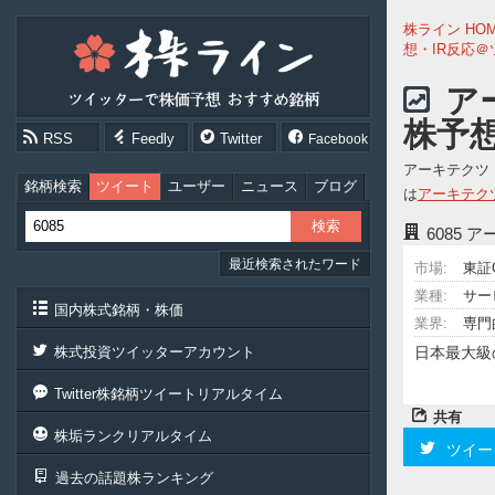
株
株ライン HO
ラ
想・IR反応
イ
ン
ア
［ツ
株予
イ
RSS
Feedly
Twitter
Facebook
ッ
タ
アーキテクツ
ー
銘柄検索
ツイート
ユーザー
ニュース
ブログ
は
アーキテク
で
株
6085
ア
価
最近検索されたワード
予
市場:
東証
想
業種:
サー
お
国内株式銘柄・株価
業界:
専門
す
す
株式投資ツイッターアカウント
日本最大級
め
銘
Twitter株銘柄ツイートリアルタイム
柄］
共有
株垢ランクリアルタイム
ツイー
過去の話題株ランキング