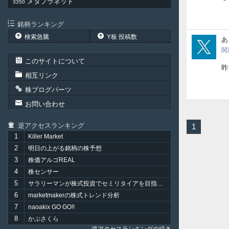
メタプラネット
3350
銘柄ランキング
検索急騰
Y板 投稿数
Eh7
あ
関
このサイトについて
昨
相互リンク
株ブログパーツ
お問い合わせ
逆アクセスランキング
1
1
Killer Market
2
明日の上がる銘柄の株予想
3
株価アルゴREAL
4
株センサー
5
サラリーマンが株式投資でセミリタイアを目指してみました。
6
marketmakerの株式トレンド分析
7
naoakix GO GO!!
8
かぶさくら