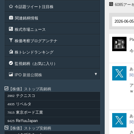
6085ア
今話題ツイート注目株
関連銘柄情報
株式市場ニュース
Ple
Pl
株価考察ブログアンテナ
今
株トレンドランキング
監視銘柄（お気に入り）
Eh7
あ
IPO 新規公開株
関
ア
株価
ストップ高銘柄
ｗ
テクニスコ
2962
リベルタ
4935
東京ボード工業
7815
Eh7
あ
ReYuuJapan
9425
関
株価
ストップ安銘柄
さ