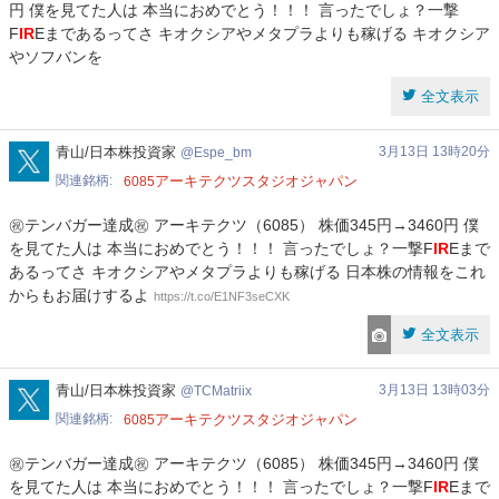
円 僕を見てた人は 本当におめでとう！！！ 言ったでしょ？一撃
F
IR
Eまであるってさ キオクシアやメタプラよりも稼げる キオクシア
やソフバンを
全文表示
Espe_bm
青山/日本株投資家
3月13日 13時20分
Espe_bm
関連銘柄
アーキテクツスタジオジャパン
6085
㊗テンバガー達成㊗ アーキテクツ（6085） 株価345円→3460円 僕
を見てた人は 本当におめでとう！！！ 言ったでしょ？一撃F
IR
Eまで
あるってさ キオクシアやメタプラよりも稼げる 日本株の情報をこれ
からもお届けするよ
https://t.co/E1NF3seCXK
全文表示
TCMatriix
青山/日本株投資家
3月13日 13時03分
TCMatriix
関連銘柄
アーキテクツスタジオジャパン
6085
㊗テンバガー達成㊗ アーキテクツ（6085） 株価345円→3460円 僕
を見てた人は 本当におめでとう！！！ 言ったでしょ？一撃F
IR
Eまで