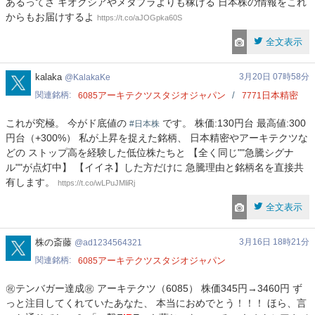
あるってさ キオクシアやメタプラよりも稼げる 日本株の情報をこれ
からもお届けするよ
https://t.co/aJOGpka60S
全文表示
KalakaKe
kalaka
3月20日 07時58分
KalakaKe
関連銘柄
アーキテクツスタジオジャパン
日本精密
6085
7771
これが究極。 今がド底値の
です。 株価:130円台 最高値:300
#日本株
円台（+300%） 私が上昇を捉えた銘柄、 日本精密やアーキテクツな
どの ストップ高を経験した低位株たちと 【全く同じ""急騰シグナ
ル""が点灯中】 【イイネ】した方だけに 急騰理由と銘柄名を直接共
有します。
https://t.co/wLPuJMliRj
全文表示
ad1234564321
株の斎藤
3月16日 18時21分
ad1234564321
関連銘柄
アーキテクツスタジオジャパン
6085
㊗テンバガー達成㊗ アーキテクツ（6085） 株価345円→3460円 ず
っと注目してくれていたあなた、 本当におめでとう！！！ ほら、言