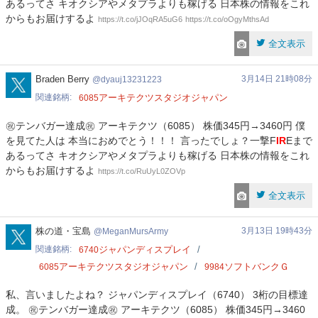
あるってさ キオクシアやメタプラよりも稼げる 日本株の情報をこれ
からもお届けするよ
https://t.co/jJOqRA5uG6
https://t.co/oOgyMthsAd
全文表示
dyauj13231223
Braden Berry
3月14日 21時08分
dyauj13231223
関連銘柄
アーキテクツスタジオジャパン
6085
㊗テンバガー達成㊗ アーキテクツ（6085） 株価345円→3460円 僕
を見てた人は 本当におめでとう！！！ 言ったでしょ？一撃F
IR
Eまで
あるってさ キオクシアやメタプラよりも稼げる 日本株の情報をこれ
からもお届けするよ
https://t.co/RuUyL0ZOVp
全文表示
MeganMursArmy
株の道・宝島
3月13日 19時43分
MeganMursArmy
関連銘柄
ジャパンディスプレイ
6740
アーキテクツスタジオジャパン
ソフトバンクＧ
6085
9984
私、言いましたよね？ ジャパンディスプレイ（6740） 3桁の目標達
成。 ㊗テンバガー達成㊗ アーキテクツ（6085） 株価345円→3460