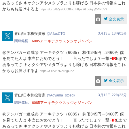
あるってさ キオクシアやメタプラよりも稼げる 日本株の情報をこれ
からもお届けするよ
https://t.co/8Zye8CO8nd
https://t.co/qnj2PlNoV9
全文表示
AflacCTO
青山/日本株投資家
3月13日 13時01分
AflacCTO
関連銘柄
アーキテクツスタジオジャパン
6085
㊗テンバガー達成㊗ アーキテクツ（6085） 株価345円→3460円 僕
を見てた人は 本当におめでとう！！！ 言ったでしょ？一撃F
IR
Eまで
あるってさ キオクシアやメタプラよりも稼げる 日本株の情報をこれ
からもお届けするよ
https://t.co/E7NZr3gOn2
全文表示
Aoyama_stoeck
青山/日本株投資家
3月12日 22時23分
Aoyama_stoeck
関連銘柄
アーキテクツスタジオジャパン
6085
㊗テンバガー達成㊗ アーキテクツ（6085） 株価345円→3460円 僕
を見てた人は 本当におめでとう！！！ 言ったでしょ？一撃F
IR
Eまで
あるってさ キオクシアやメタプラよりも稼げる 日本株の情報をこれ