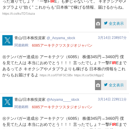
った通りでしょ？ 「一撃F
IR
E」も夢じゃないって。 キオクシアやメ
タプラより“効く” これからも“日本株”で稼げる情報、届けるからね。
https://t.co/kuTD7ziuza
全文表示
_Aoyama_stock
青山/日本株投資家
3月14日 23時07分
_Aoyama_stock
関連銘柄
アーキテクツスタジオジャパン
6085
㊗テンバガー達成㊗ アーキテクツ（6085） 株価345円→3460円 僕
を見てた人は 本当におめでとう！！！ 言ったでしょ？一撃F
IR
Eまで
あるってさ キオクシアやメタプラよりも稼げる 日本株の情報をこれ
からもお届けするよ
https://t.co/0TtIFSCSBv
https://t.co/SIchflggrZ
全文表示
Aoyama____stock
青山/日本株投資家
3月14日 22時11分
Aoyama____stock
関連銘柄
アーキテクツスタジオジャパン
6085
㊗テンバガー達成㊗ アーキテクツ（6085） 株価345円→3460円 僕
を見てた人は 本当におめでとう！！！ 言ったでしょ？一撃F
IR
Eまで