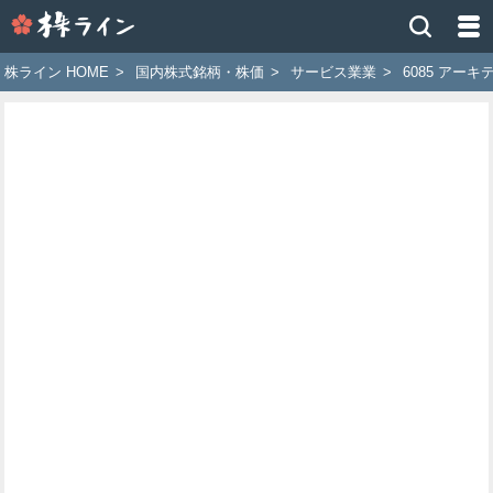
株
ラ
イ
株ライン HOME
>
国内株式銘柄・株価
>
サービス業業
>
6085 アー
ン
［ツ
イ
ッ
タ
ー
で
株
価
予
想
お
す
す
め
銘
柄］