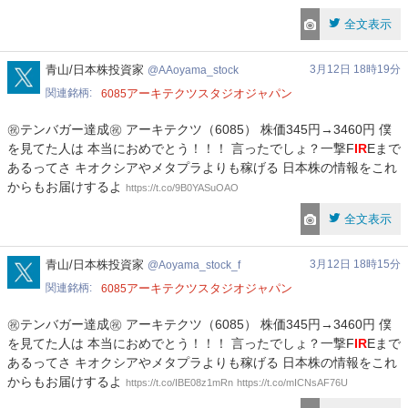
全文表示
AAoyama_stock
青山/日本株投資家
3月12日 18時19分
AAoyama_stock
関連銘柄
アーキテクツスタジオジャパン
6085
㊗️テンバガー達成㊗️ アーキテクツ（6085） 株価345円→3460円 僕
を見てた人は 本当におめでとう！！！ 言ったでしょ？一撃F
IR
Eまで
あるってさ キオクシアやメタプラよりも稼げる 日本株の情報をこれ
からもお届けするよ
https://t.co/9B0YASuOAO
全文表示
Aoyama_stock_f
青山/日本株投資家
3月12日 18時15分
Aoyama_stock_f
関連銘柄
アーキテクツスタジオジャパン
6085
㊗テンバガー達成㊗ アーキテクツ（6085） 株価345円→3460円 僕
を見てた人は 本当におめでとう！！！ 言ったでしょ？一撃F
IR
Eまで
あるってさ キオクシアやメタプラよりも稼げる 日本株の情報をこれ
からもお届けするよ
https://t.co/IBE08z1mRn
https://t.co/mICNsAF76U