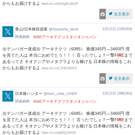
からもお届けするよ
https://t.co/lOHgRLA5UP
全文表示
Aoyyama_stock
青山/日本株投資家
3月12日 21時30分
Aoyyama_stock
関連銘柄
アーキテクツスタジオジャパン
6085
㊗️テンバガー達成㊗️ アーキテクツ（6085） 株価345円→3460円 僕
を見てた人は 本当におめでとう！！！ 言ったでしょ？一撃F
IR
Eまで
あるってさ キオクシアやメタプラよりも稼げる 日本株の情報をこれ
からもお届けするよ
https://t.co/C2HEVolVFZ
全文表示
mon_crew_UVER
日本株ハンター
3月12日 18時38分
mon_crew_UVER
関連銘柄
アーキテクツスタジオジャパン
6085
㊗テンバガー達成㊗ アーキテクツ（6085） 株価345円→3460円 僕
を見てた人は 本当におめでとう！！！ 言ったでしょ？一撃F
IR
Eまで
あるってさ キオクシアやメタプラよりも稼げる 日本株の情報をこれ
からもお届けするよ
https://t.co/laBSQ2tH26