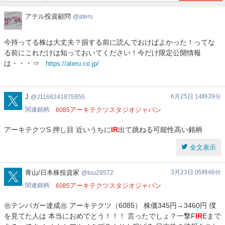
ア
アテル投資顧問
ateru
テ
ル
今持ってる株は大丈夫？損する前に読んでおけばよかった！ってな
投
る前にこれだけは知っておいてください！今だけ限定公開情報
資
は・・・⇒
https://ateru.co.jp/
顧
問
J1168241875955
J
6月25日 14時39分
J1168241875955
関連銘柄
アーキテクツスタジオジャパン
6085
アーキテクツS 押し目 近いうちに
IR
出て跳ねる可能性高い銘柄
全文表示
tou29572
青山/日本株投資家
3月23日 05時46分
tou29572
関連銘柄
アーキテクツスタジオジャパン
6085
㊗テンバガー達成㊗ アーキテクツ（6085） 株価345円→3460円 僕
を見てた人は 本当におめでとう！！！ 言ったでしょ？一撃F
IR
Eまで