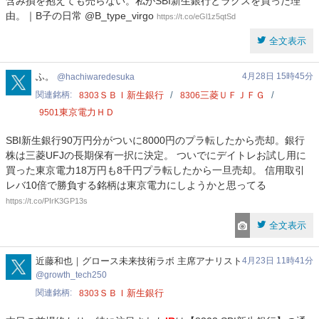
含み損を抱えても売らない。私がSBI新生銀行とラクスを買った理
由。｜B子の日常 @B_type_virgo
https://t.co/eGl1z5qtSd
全文表示
hachiwaredesuka
ふ。
4月28日 15時45分
hachiwaredesuka
関連銘柄
ＳＢＩ新生銀行
三菱ＵＦＪＦＧ
8303
8306
東京電力ＨＤ
9501
SBI新生銀行90万円分がついに8000円のプラ転したから売却。銀行
株は三菱UFJの長期保有一択に決定。 ついでにデイトレお試し用に
買った東京電力18万円も8千円プラ転したから一旦売却。 信用取引
レバ10倍で勝負する銘柄は東京電力にしようかと思ってる
https://t.co/PIrK3GP13s
全文表示
growth_tech250
近藤和也｜グロース未来技術ラボ 主席アナリスト
4月23日 11時41分
growth_tech250
関連銘柄
ＳＢＩ新生銀行
8303