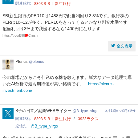
関連銘柄
ＳＢＩ新生銀行
8303
SBI新生銀行のPER10は1488円で配当利回り2.8%です。銀行株の
PERは10~12が多く、PER10をきってくるとかなり割安水準です
配当利回り3%まで我慢するなら1400円になります
https://t.co/E98
IR
Crnsh
全文表示
Plenus
Plenus
plenus
今の相場だからこそ仕込める株を教えます。膨大なデータ処理で導
いたAI分析で最も期待値が高い銘柄です。
https://plenus-
investment.com/
B_type_virgo
B子の日常／副業WEBライター
5月13日 03時39分
B_type_virgo
関連銘柄
ＳＢＩ新生銀行
ラクス
8303
3923
返信先
@B_type_virgo