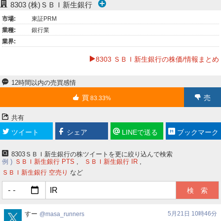
8303
(株)ＳＢＩ新生銀行
ー
市場:
東証PRM
業種:
銀行業
ク
業界:
8303 ＳＢＩ新生銀行の株価/情報まとめ
12時間以内の売買感情
買
売
83.33%
共有
16.67%
ツイート
シェア
LINEで送る
ブックマーク
8303ＳＢＩ新生銀行の株ツイートを更に絞り込んで検索
例
ＳＢＩ新生銀行 PTS
ＳＢＩ新生銀行 IR
ＳＢＩ新生銀行 空売り
など
masa_runners
すー
5月21日 10時46分
masa_runners