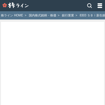
株
ラ
イ
株ライン HOME
>
国内株式銘柄・株価
>
銀行業業
>
8303 ＳＢＩ新生
ン
［ツ
イ
ッ
タ
ー
で
株
価
予
想
お
す
す
め
銘
柄］