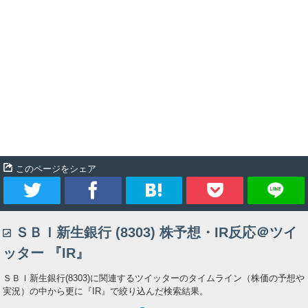
このページをシェア
ツ
シ
ブ
Pocket
ＳＢＩ新生銀行 (8303) 株予想・IR反応＠ツイ
イ
ェ
ッ
ッター 『IR』
ー
ア
ク
ＳＢＩ新生銀行(8303)に関連するツイッターのタイムライン（株価の予想や
実況）の中から更に『IR』で絞り込んだ検索結果。
ト
マ