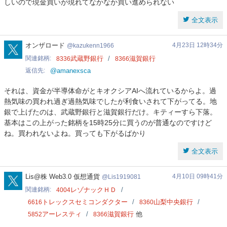
しいので現金買いが現れてなかなか買い進められない
全文表示
kazukenn1966
オンザロード
4月23日 12時34分
kazukenn1966
関連銘柄
武蔵野銀行
滋賀銀行
8336
8366
返信先
@amanexsca
それは、資金が半導体命がとキオクシアAIへ流れているからよ。過
熱気味の買われ過ぎ過熱気味でしたが利食いされて下がってる。地
銀で上げたのは、武蔵野銀行と滋賀銀行だけ。キティーすら下落。
基本はこの上がった銘柄を15時25分に買うのが普通なのですけど
ね。買われないよね。買っても下がるばかり
全文表示
Lis1919081
Lis@株 Web3.0 仮想通貨
4月10日 09時41分
Lis1919081
関連銘柄
レゾナックＨＤ
4004
トレックスセミコンダクター
山梨中央銀行
6616
8360
アーレスティ
滋賀銀行
他
5852
8366