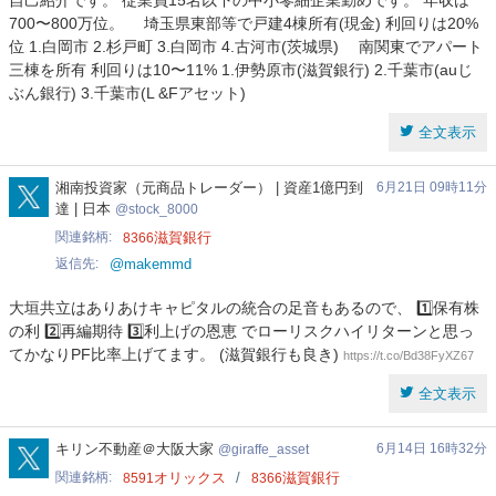
自己紹介です。 従業員15名以下の中小零細企業勤めです。 年収は
700〜800万位。 埼玉県東部等で戸建4棟所有(現金) 利回りは20%
位 1.白岡市 2.杉戸町 3.白岡市 4.古河市(茨城県) 南関東でアパート
三棟を所有 利回りは10〜11% 1.伊勢原市(滋賀銀行) 2.千葉市(auじ
ぶん銀行) 3.千葉市(L &Fアセット)
全文表示
stock_8000
湘南投資家（元商品トレーダー） | 資産1億円到
6月21日 09時11分
達 | 日本
stock_8000
関連銘柄
滋賀銀行
8366
返信先
@makemmd
大垣共立はありあけキャピタルの統合の足音もあるので、 1️⃣保有株
の利 2️⃣再編期待 3️⃣利上げの恩恵 でローリスクハイリターンと思っ
てかなりPF比率上げてます。 (滋賀銀行も良き)
https://t.co/Bd38FyXZ67
全文表示
giraffe_asset
キリン不動産＠大阪大家
6月14日 16時32分
giraffe_asset
関連銘柄
オリックス
滋賀銀行
8591
8366