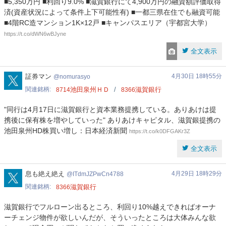
■5,350万円 ■利回り9.0% ■滋賀銀行にて4,900万円の融資額評価取得
済(資産状況によって条件上下可能性有) ■一都三県在住でも融資可能
■4階RC造マンション1K×12戸 ■キャンパスエリア（宇都宮大学）
https://t.co/dWN6wBJyne
全文表示
nomurasyo
証券マン
4月30日 18時55分
nomurasyo
関連銘柄
池田泉州ＨＤ
滋賀銀行
8714
8366
"同行は4月17日に滋賀銀行と資本業務提携している。ありあけは提
携後に保有株を増やしていった" ありあけキャピタル、滋賀銀提携の
池田泉州HD株買い増し：日本経済新聞
https://t.co/k0DFGAKr3Z
全文表示
ITdmJZPwCn4788
息も絶え絶え
4月29日 18時29分
ITdmJZPwCn4788
関連銘柄
滋賀銀行
8366
滋賀銀行でフルローン出るところ、利回り10%越えできればオーナ
ーチェンジ物件が欲しいんだが、そういったところは大体みんな欲