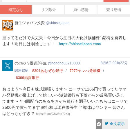
指定なし
リプ除外
買い感情
売り感情
新
新生ジャパン投資
shinseijapan
生
ジ
握ってるだけで大丈夫！今日から注目の大化け候補株1銘柄を発表し
ャ
ます！明日には削除します！
https://shinseijapan.com/
パ
ン
投
資
nonono05210803
ののの☆投資2年生
8月6日 09時22分
nonono05210803
関連銘柄
あおぞら銀行
ヤマハ発動機
8304
7272
滋賀銀行
8366
おはよう〜今日も株式頑張ります〜 ニーサで1266円で買ってたヤマ
ハ発動機が爆上げして嬉しい〜滋賀銀行も下落からの反発買い足し
てます〜 年4回配当のあるあおぞら銀行も調子いいこちらはニーサで
2500円で買ってます 銀行株は現在優等生 半導体はヤンキー 皆さん
はどっちがすき？
https://t.co/C8Wae72Xiq
全文表示