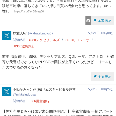
地銀再編の筆頭格だと思ってる、 - 滋賀銀行 - 大垣共立銀行 が25日
移動平均線に落ちてきていい押し目買い機会だと思ってます。買い
増し
https://t.co/7a4E6xeg86
全文表示
kabutabincyu67
株旅人67
5月21日 13時08分
kabutabincyu67
関連銘柄
デクセリアルズ
ＱＤレーザ
4980
6613
滋賀銀行
8366
前場 滋賀銀行、SBG、デクセリアルズ、QDレーザ、アストロ 利確
寄り天警戒でゆっくりIN SBGの回転が上手くいったけど、ゴールし
たのでやるの無くなった
全文表示
mikkefudousan
不動産みっけ@(株)リムズキャピタル運営
5月20日 18時24分
mikkefudousan
関連銘柄
滋賀銀行
8366
【弊社売主＆みっけ限定未公開物件紹介】 宇都宮市峰 一棟アパート