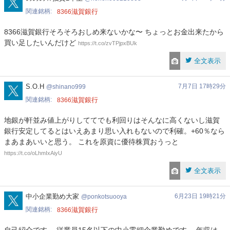
関連銘柄
滋賀銀行
8366
8366滋賀銀行そろそろおしめ来ないかな〜 ちょっとお金出来たから
買い足したいんだけど
https://t.co/zvTPjpxBUk
全文表示
shinano999
S.O.H
7月7日 17時29分
shinano999
関連銘柄
滋賀銀行
8366
地銀が軒並み値上がりしててでも利回りはそんなに高くないし滋賀
銀行安定してるとはいえあまり思い入れもないので利確。+60％なら
まあまあいいと思う。 これを原資に優待株買おうっと
https://t.co/oLhmIxAiyU
全文表示
ponkotsuooya
中小企業勤め大家
6月23日 19時21分
ponkotsuooya
関連銘柄
滋賀銀行
8366