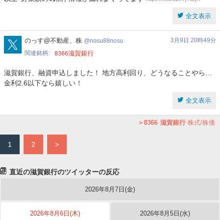
全文表示
nosu88nosu
のっす@不動産、株
3月9日 20時49分
nosu88nosu
関連銘柄
滋賀銀行
8366
滋賀銀行、融資申込しました！ 地方高利回り、どうなることやら…
金利2.6以下なら嬉しい！
全文表示
8366
滋賀銀行
株式/株価
1
2
>
直近の滋賀銀行のツイッターの反応
2026年8月7日(金)
2026年8月6日(木)
2026年8月5日(水)