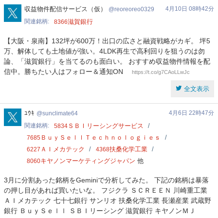
reoreoreo0329
収益物件配信サービス（仮）
4月10日 08時42分
reoreoreo0329
関連銘柄
滋賀銀行
8366
【大阪・泉南】132坪が600万！出口の広さと融資戦略がカギ。 ​坪5
万、解体しても土地値が強い。4LDK再生で高利回りを狙うのは勿
論、「滋賀銀行」を当てるのも面白い。 ​おすすめ収益物件情報を配
信中。勝ちたい人はフォロー＆通知ON
https://t.co/g7CAoLLwJc
全文表示
sunclimate64
ﾕｳｷ
4月6日 22時47分
sunclimate64
関連銘柄
ＳＢＩリーシングサービス
5834
ＢｕｙＳｅｌｌＴｅｃｈｎｏｌｏｇｉｅｓ
7685
ＡＩメカテック
扶桑化学工業
6227
4368
キヤノンマーケティングジャパン
他
8060
3月に分割あった銘柄をGeminiで分析してみた。 下記の銘柄は暴落
の押し目があれば買いたいな。 フジクラ ＳＣＲＥＥＮ 川崎重工業
ＡＩメカテック 七十七銀行 サンリオ 扶桑化学工業 長瀬産業 武蔵野
銀行 ＢｕｙＳｅｌｌ ＳＢＩリーシング 滋賀銀行 キヤノンＭＪ