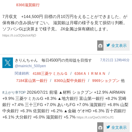
滋賀銀行
8366
7月収支 +144,500円 目標の月10万円をえることができました、が
保有株の含み損がすごい。 滋賀銀は月曜の様子を見て損切り判断。
ソフバンGは決算まで様子見。 JX金属は保有継続します。
https://t.co/2QbsIskRjO
全文表示
mainichi_500yen
きりんちゃん 毎日4500円の売却益を目指す
7月21日 12時46分
mainichi_500yen
関連銘柄
三菱ケミカルＧ
ＡＩＲＭＡＮ
4188
6364
富山第一銀行
山梨中央銀行
ショクブン
他
7184
8360
9969
2026/07/21 前場 ▲材料 ショクブン +12.9% AIRMAN
#上がり率TOP
+9.9% 三菱ケミカルG +8.3% ▲地方銀行 富山第一銀行 +8.2% 宮崎
銀行 +7.4% 三十三FG +7.0% あいちFG +7.0% 滋賀銀行 +6.8% 山梨
中央銀行 +6.3% 佐賀銀行 +6.2% ▲金融 ゲオHD +6.3% 百十四銀行
+6.1% 大分銀行 +6.0% 滋賀銀行 +5.7%
https://t.co/QwOzWOoJf1
全文表示