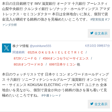
本日の注目銘柄です IMV 滋賀銀行 オークマ 十六銀行 アーレスティ
山梨中央銀行 クルンタイ銀行 レゾナック・ホールディングス アマダ
トレックス・セミコンダクター 本日は全体地合いに加え、個別で資
金流入が継続する銘柄の強さを見極めたいところです。
#堅実投資
#フ
ァンダ分析
全文表示
yoshitune555
株クマ情報
4月10日 09時37分
yoshitune555
関連銘柄
ＫＯＫＵＳＡＩＥＬＥＣＴＲＩＣ
6525
ソニーＦＧ
オンコセラピーサイエンス
8729
4564
オンワードＨＤ
日本ケミコン
他
8016
6997
本日のウォッチリストです 日本ケミコン オンワードホールディング
ス 十六銀行 ソニーフィナンシャルグループ 滋賀銀行 オンコセラピ
ー・サイエンス KOKUSAI ELECTRIC バナーズ NTT ユニチカ 全体
地合いを見ながら、個別で資金が向かう銘柄の強さを落ち着いて見
極めたいところですね。
#中庸トレード
全文表示