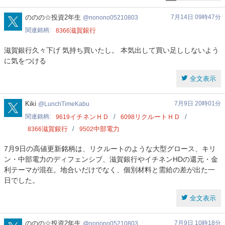
nonono05210803
ののの☆投資2年生
7月14日 09時47分
nonono05210803
関連銘柄
滋賀銀行
8366
滋賀銀行久々下げ 気持ち買いたし。 本気出して買い足ししないよう
に気をつける
全文表示
LunchTimeKabu
Kiki
7月9日 20時01分
LunchTimeKabu
関連銘柄
イチネンＨＤ
リクルートＨＤ
9619
6098
滋賀銀行
中部電力
8366
9502
7月9日の高値更新銘柄は、リクルートのような大型グロース、キリ
ン・中部電力のディフェンシブ、滋賀銀行やイチネンHDの還元・金
利テーマが混在。地合いだけでなく、個別材料と需給の差が出た一
日でした。
全文表示
nonono05210803
ののの☆投資2年生
7月9日 10時18分
nonono05210803