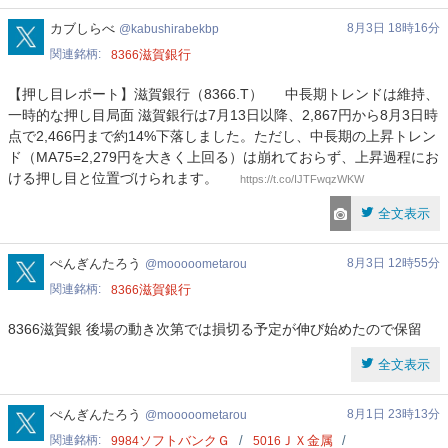
kabushirabekbp
カブしらべ
8月3日 18時16分
kabushirabekbp
関連銘柄
滋賀銀行
8366
【押し目レポート】滋賀銀行（8366.T） 中長期トレンドは維持、
一時的な押し目局面 滋賀銀行は7月13日以降、2,867円から8月3日時
点で2,466円まで約14%下落しました。ただし、中長期の上昇トレン
ド（MA75=2,279円を大きく上回る）は崩れておらず、上昇過程にお
ける押し目と位置づけられます。
https://t.co/IJTFwqzWKW
全文表示
mooooometarou
ぺんぎんたろう
8月3日 12時55分
mooooometarou
関連銘柄
滋賀銀行
8366
8366滋賀銀 後場の動き次第では損切る予定が伸び始めたので保留
全文表示
mooooometarou
ぺんぎんたろう
8月1日 23時13分
mooooometarou
関連銘柄
ソフトバンクＧ
ＪＸ金属
9984
5016