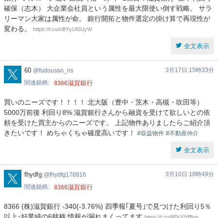
確保（志木） 大企業会社員という属性を最大限使い倒す戦略。 サラ
リーマン大家は属性が命。 銀行開拓と物件選定の掛け算で再現性が
変わる。
https://t.co/cBYyUlSUyW
全文表示
fudousan_ns
60
3月17日 15時33分
fudousan_ns
関連銘柄
滋賀銀行
8366
買いのニーズです！！！！ 北大阪（豊中・茨木・高槻・吹田等）
5000万前後 利回り8% 滋賀銀行さんから融資を受けて欲しいとの依
頼を受けた買主からのニーズです。 上記物件ありましたらご紹介頂
きたいです！ めちゃくちゃ確度高いです！
#収益物件
#不動産仲介
全文表示
fhydfg178816
fhydfg
3月10日 18時49分
fhydfg178816
関連銘柄
滋賀銀行
8366
8366 (株)滋賀銀行 -340(-3.76%) 四季報｢夏号｣で見つけた利回り5％
以上･好業績の6銘柄 情報が漏れまくってます
https://t.co/8EkYjYfByn