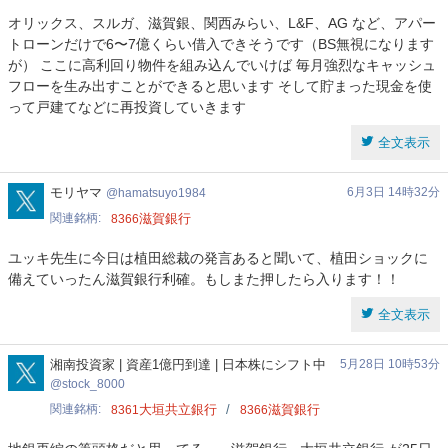
オリックス、スルガ、滋賀銀、関西みらい、L&F、AG など、アパー
トローンだけで6〜7億くらい借入できそうです（BS無視になります
が） ここに高利回り物件を組み込んでいけば 毎月強烈なキャッシュ
フローを生み出すことができると思います そして貯まった現金を使
って戸建てなどに再投資していきます
全文表示
hamatsuyo1984
モリヤマ
6月3日 14時32分
hamatsuyo1984
関連銘柄
滋賀銀行
8366
ユッキ先生に今日は植田総裁の発言あると聞いて、植田ショックに
備えていったん滋賀銀行利確。もしまた押したら入ります！！
全文表示
stock_8000
湘南投資家 | 資産1億円到達 | 日本株にシフト中
5月28日 10時53分
stock_8000
関連銘柄
大垣共立銀行
滋賀銀行
8361
8366