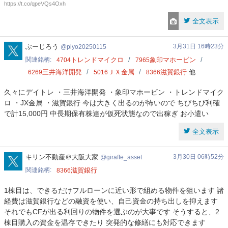
https://t.co/qpeVQs4Oxh
全文表示
piyo20250115
ぶーじろう
3月31日 16時23分
piyo20250115
関連銘柄
トレンドマイクロ
象印マホービン
4704
7965
三井海洋開発
ＪＸ金属
滋賀銀行
他
6269
5016
8366
久々にデイトレ ・三井海洋開発 ・象印マホービン ・トレンドマイク
ロ ・JX金属 ・滋賀銀行 今は大きく出るのが怖いので ちびちび利確
で計15,000円 中長期保有株達が仮死状態なので出稼ぎ お小遣い
全文表示
giraffe_asset
キリン不動産＠大阪大家
3月30日 06時52分
giraffe_asset
関連銘柄
滋賀銀行
8366
1棟目は、できるだけフルローンに近い形で組める物件を狙います 諸
経費は滋賀銀行などの融資を使い、自己資金の持ち出しを抑えます
それでもCFが出る利回りの物件を選ぶのが大事です そうすると、2
棟目購入の資金を温存できたり 突発的な修繕にも対応できます