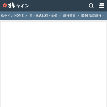
株
ラ
イ
株ライン HOME
>
国内株式銘柄・株価
>
銀行業業
>
8366 滋賀銀行
>
ン
［ツ
イ
ッ
タ
ー
で
株
価
予
想
お
す
す
め
銘
柄］