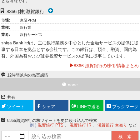
とも可能です。
ー
8366
(株)滋賀銀行
ク
市場:
東証PRM
業種:
銀行業
業界:
銀行サービス
shiga Bank ltdは、主に銀行業務を中心とした金融サービスの提供に従
事する日本を拠点とする会社です。この銀行は、預金、融資、国内為
替、外国為替および証券投資サービスの提供に従事しています。
8366 滋賀銀行の株価/情報まとめ
12時間以内の売買感情
none
共有
ツイート
シェア
LINEで送る
ブックマーク
8366滋賀銀行の株ツイートを更に絞り込んで検索
例
滋賀銀行 PTS
滋賀銀行 IR
滋賀銀行 空売り
など