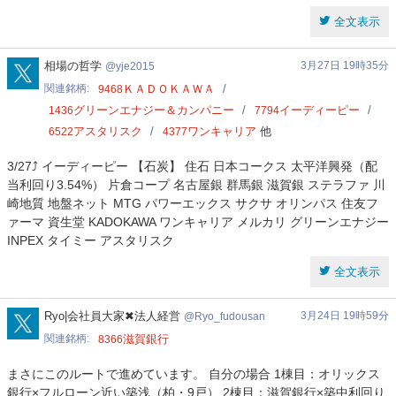
全文表示
yje2015
相場の哲学
3月27日 19時35分
yje2015
関連銘柄
ＫＡＤＯＫＡＷＡ
9468
グリーンエナジー＆カンパニー
イーディーピー
1436
7794
アスタリスク
ワンキャリア
他
6522
4377
3/27⤴️ イーディーピー 【石炭】 住石 日本コークス 太平洋興発（配
当利回り3.54%） 片倉コープ 名古屋銀 群馬銀 滋賀銀 ステラファ 川
崎地質 地盤ネット MTG パワーエックス サクサ オリンパス 住友フ
ァーマ 資生堂 KADOKAWA ワンキャリア メルカリ グリーンエナジー
INPEX タイミー アスタリスク
全文表示
Ryo_fudousan
Ryo|会社員大家✖︎法人経営
3月24日 19時59分
Ryo_fudousan
関連銘柄
滋賀銀行
8366
まさにこのルートで進めています。 自分の場合 1棟目：オリックス
銀行×フルローン近い築浅（柏・9戸） 2棟目：滋賀銀行×築中利回り