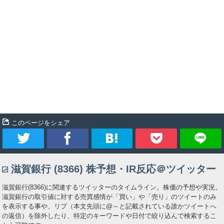
このページをシェア
ツ
シ
ブ
Pocket
滋賀銀行 (8366) 株予想・IR反応＠ツイッター
イ
ェ
ッ
滋賀銀行(8366)に関連するツイッターのタイムライン。株価の予想や実況。
ー
ア
ク
滋賀銀行の取引値に対する売買感情が「買い」や「売り」のツイートのみ
を表示する事や、リプ（本文先頭に@～と記載されている誰かツイートへ
の返信）を除外したり、特定のキーワードや日付で絞り込んで検索するこ
ト
マ