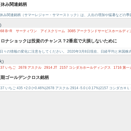
030
アドベンチャー
9603
エイチ・アイ・エス
4661
オリエンタルランド
8136
サ
夏休み関連銘柄
166
GENDA
4343
イオンファンタジー
2502
アサヒグループホールディングス
2
587
サントリービバレッジ＆フード
2268
B－R サーティワン ア
休み関連銘柄（サマーレジャー・サマーストック）は、人出の増加や猛暑などの季
す。 大きく分けて「…
)
268
B−R サーティワン アイスクリーム
3085
アークランドサービスホールディ
コロナショックは投資のチャンス？2番底で大損しないために
日々の情報の変化に注意をしてください。 2020年3月8日現在、日経平均と米国株式は
sts: …
火)
337
いちご
2678
アスクル
2914
JT
2157
コシダカホールディングス
1716
第一
080
M＆Aキャピタルパートナーズ
6840
AKIBAホールディングス
2268
B−R サ
短期ゴールデンクロス銘柄
865
青木あすなろ建設
2130
メンバーズ
3784
ヴィンクス
3772
ウェルス・マネ
798
ULSグループ
2747
北雄ラッキー
1736
オーテック
4596
窪田製薬ホール
337 いちご 435 +2.0 (+0.46%)2678 アスクル 2914 -5.0 (-0.17%)2157 コシダカＨ