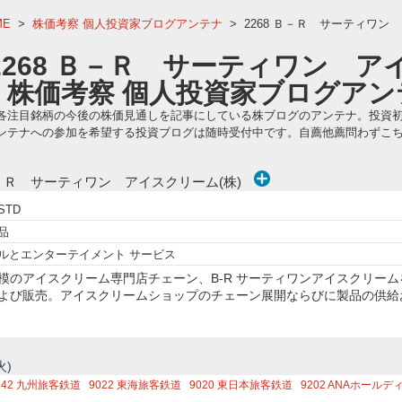
ME
>
株価考察 個人投資家ブログアンテナ
>
2268 Ｂ－Ｒ サーティワン
2268 Ｂ－Ｒ サーティワン ア
】株価考察 個人投資家ブログアン
各注目銘柄の今後の株価見通しを記事にしている株ブログのアンテナ。投資
ンテナへの参加を希望する投資ブログは随時受付中です。自薦他薦問わずこ
－Ｒ サーティワン アイスクリーム(株)
STD
品
ルとエンターテイメント サービス
模のアイスクリーム専門店チェーン、B-R サーティワンアイスクリー
よび販売。アイスクリームショップのチェーン展開ならびに製品の供給
火)
142
九州旅客鉄道
9022
東海旅客鉄道
9020
東日本旅客鉄道
9202
ANAホールデ