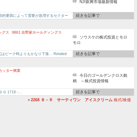
ンリオ
4680
ラウンドワン
NJI新興市場最新情報
503
キリンホールディングス
続きを記事で
節的要因によって需要が急増するセクター
ングス
9861
吉野家ホールディングス
ソウスケの株式投資とモロ
モロ
続きを記事で
ピーク時よりもかなり下落… Related
カッター興業
今日のゴールデンクロス銘
ーティワン アイスクリーム
3711
創通
柄 ～株式投資情報
ジメント
2334
イオレ
続きを記事で
ＬＤＧ 1716 -…
2268
Ｂ－Ｒ サーティワン アイスクリーム
株式/株価