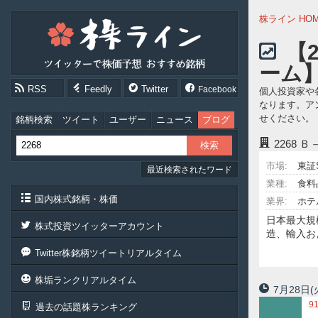
株
株ライン HO
ラ
イ
【
ン
ーム
［ツ
イ
RSS
Feedly
Twitter
Facebook
個人投資家や
ッ
なります。ア
タ
せください。
ー
銘柄検索
ツイート
ユーザー
ニュース
ブログ
で
2268
Ｂ
株
価
市場:
東証
最近検索されたワード
予
想
業種:
食料
お
国内株式銘柄・株価
業界:
ホテ
す
日本最大規
す
株式投資ツイッターアカウント
造、輸入お
め
銘
Twitter株銘柄ツイートリアルタイム
柄］
株垢ランクリアルタイム
7月28日
(
9
過去の話題株ランキング