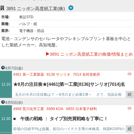
ー
3891
ニッポン高度紙工業(株)
市場:
東証STD
ク
業種:
パルプ・紙
業界:
電子機器・部品
電池・コンデンサのセパレータやフレキシブルプリント基板を中心と
した製紙メーカー。高知地盤。
3891 ニッポン高度紙工業の株価/情報まとめ
8月7日
(金)
4461
第一工業製薬
8136
サンリオ
7014
名村造船所
6525
KOKUSAI ELECTRIC
6627
テラプローブ
6951
日本電子
★8月の注目株★[4461]第一工業[8136]サンリオ[7014]名
11:10
6890
フェローテック
6227
AIメカテック
3891
ニッポン高度紙工業
6337
テセック
4092
日本化学工業
続
玉介の今月の注目株は？ ～8月のまとめ第1弾～ さて、当該企画
村造船他
6814
古野電気
4221
大倉工業
7245
大同メタル工業
き
は、毎月あたくしの注目株をまとめて配信し、週毎に必要に応じて差
8月5日
(水)
1723
日本電技
8306
三菱UFJフィナンシャル・グループ
を
し替えな…
4968
荒川化学工業
6999
KOA
6855
日本電子材料
9722
藤田観光
3901
マークラインズ
5711
三菱マテリアル
記
6779
日本電波工業
6613
QDレーザ
3694
オプティム
■ 午後の戦略 ： タイプ別売買戦略を丁寧に！
11:30
6486
イーグ
事
6800
ヨコオ
4461
第一工業製薬
4971
メック
4022
ラサ工業
で
7245
大同メタル工業
6871
日本マイクロニクス
6787
メイコー
続
前場の日経平均は急騰。前日のハイテク主導の米株高、韓国KOSPIの