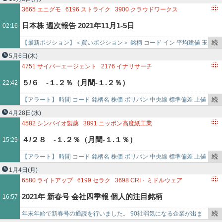
7014
名村造船所
6834
精工技研
5367
ニッカトー
を
幅高の余韻に加えて、ＮＹ…
3665
エニグモ
6196
ストライク
3900
クラウドワークス
6627
テラプローブ
6016
ジャパンエンジンコーポレーション
記
4053
SUN ASTERISK
6191
エアトリ
3632
グリー
日本株 週次報告 2021年11月1-5日
02:16
3891
ニッ
事
8053
住友商事
3891
ニッポン高度紙工業
9468
KADOKAWA
で
5976
ネツレン
2413
エムスリー
5381
MIPOX
続
【最新ポジション】＜買いポジション＞ 銘柄 コード イン 平均建値 玉
6088
シグマクシス・ホールディングス
2929
ファーマフーズ
き
数 エニグモ 3665 2021/5/1720…
5月6日
(木)
を
4751
サイバーエージェント
2176
イナリサーチ
記
2122
インタースペース
2179
成学社
2175
エス・エム・エス
５/６ -１.２％（月間-１.２％）
22:42
事
4755
楽天グループ
1311
TOPIXCORE30連動型上場投資信託
で
1330
上場インデックスファンド225
1324
ロシア株式指数上場投信
続
【アラート】 時間 コード 銘柄名 株価 ボリバン 中央線 標準偏差 上値
3891
ニッポン高度紙工業
3295
ヒューリックリート投資法人
き
下値 1…
4月28日
(水)
3306
日本製麻
3234
森ヒルズリート投資法人
を
4582
シンバイオ製薬
3891
ニッポン高度紙工業
記
3698
CRI・ミドルウェア
3655
ブレインパッド
４/２８ -１.２％（月間-１.１％）
15:29
事
4755
楽天グループ
1379
ホクト
で
4436
ミンカブ・ジ・インフォノイド
3968
セグエグループ
続
【アラート】 時間 コード 銘柄名 株価 ボリバン 中央線 標準偏差 上値
3961
シルバーエッグ・テクノロジー
3906
ALBERT
き
下値 1…
1月4日
(月)
を
6580
ライトアップ
6199
セラク
3698
CRI・ミドルウェア
記
5217
テクノクオーツ
9514
エフオン
3712
情報企画
2021年 新春号 会社四季報 個人的注目銘柄
16:57
事
9467
アルファポリス
2151
タケエイ
2980
SREホールディングス
で
3774
インターネットイニシアティブ
3849
日本テクノ・ラボ
続
年末年始で新春号の通読を行いました。 90社弱気になる企業が出ま