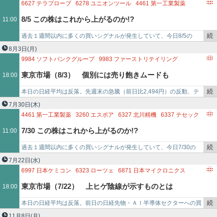
6266
タツモ
4475
HENNGE
5240
MONOAI TECHNOLOGY
き
大幅高に加えて、円キャリー取引の巻き戻し一服感を追い風に買い先
6627
テラプローブ
6278
ユニオンツール
4461
第一工業製薬
4052
フィーチャ
6834
精工技研
3907
シリコンスタジオ
を
行で寄り付くと、9時…
6800
ヨコオ
6834
精工技研
6941
山一電機
6613
QDレーザ
8/5 この株はこれから上がるのか!?
11:00
3103
ユニチカ
6627
テラプローブ
3891
ニッポン高度紙工業
記
3891
ニッポン高度紙工業
4022
ラサ工業
事
続
過去１週間以内に多くの買いシグナルが発生していて、今日8/5の
で
き
11:00時点で上がり始めたと思われる銘柄です。「テラプローブ
8月3日
(月)
を
(6627)には7/29…
9984
ソフトバンクグループ
9983
ファーストリテイリング
記
6810
マクセル
2737
トーメンデバイス
4220
リケンテクノス
東京市場（8/3） 個別には売り飽きムードも
18:00
事
6952
カシオ計算機
3762
テクマトリックス
7504
高速
で
7609
ダイトロン
8163
SRSホールディングス
8005
スクロール
続
本日の日経平均は反落。先週末の急騰（前日比2,494円）の反動、テ
3891
ニッポン高度紙工業
6023
ダイハツインフィニアース
き
クニカル要因（64,200円水準に控える10日線を意識した戻り売り）に
7月30日
(木)
6668
アドテック プラズマ テクノロジー
6134
FUJI
を
加えて、韓国…
4461
第一工業製薬
3260
エスポア
6327
北川精機
6337
テセック
7480
スズデン
5367
ニッカトー
7236
ティラド
記
6857
アドバンテスト
3449
テクノフレックス
7/30 この株はこれから上がるのか!?
11:00
事
6525
KOKUSAI ELECTRIC
3891
ニッポン高度紙工業
で
6368
オルガノ
6613
QDレーザ
続
過去１週間以内に多くの買いシグナルが発生していて、今日7/30の
き
11:00時点で上がり始めたと思われる銘柄です。「第一工業製薬
7月22日
(水)
を
(4461)には7/2…
6997
日本ケミコン
6323
ローツェ
6871
日本マイクロニクス
記
4092
日本化学工業
6999
KOA
6200
インソース
6941
山一電機
東京市場（7/22） 上ヒゲ陰線が示すものとは
18:00
事
6324
ハーモニック・ドライブ・システムズ
5805
SWCC
で
6235
オプトラン
5384
フジミインコーポレーテッド
続
本日の日経平均は反落。前日の日経先物・ＡＩ半導体セクターへの買
6787
メイコー
4047
関東電化工業
6890
フェローテック
き
い戻し、高市政権の骨太方針への欧米勢の期待感などを背景とした大
11月8日
(月)