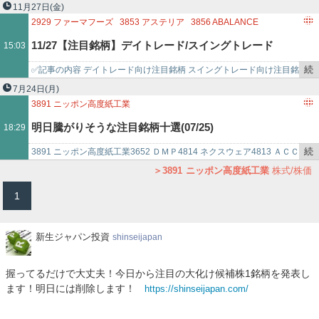
3891
ニッポン高度紙工業
4054
日本情報クリエイト
き
したが、その中からさらにスクリーニングを実施した企業の紹介で
11月27日
(金)
4186
東京応化工業
4348
インフォコム
を
す。 …
2929
ファーマフーズ
3853
アステリア
3856
ABALANCE
4739
伊藤忠テクノソリューションズ
4800
オリコン
記
4015
アララ
4016
MITホールディングス
4017
クリーマ
11/27【注目銘柄】デイトレード/スイングトレード
15:03
5857
アサヒホールデ
事
5986
モリテック スチール
7357
ジオコード
で
3040
ソリトンシステムズ
3441
山王
3645
メディカルネット
続
✅記事の内容 デイトレード向け注目銘柄 スイングトレード向け注目銘
3663
アートスパークホールディングス
3891
ニッポン高度紙工業
き
柄 この記事では、個人的に注目している銘柄を記載しております…
7月24日
(月)
3902
メディカル・データ・ビジョン
4449
ギフティ
6199
セラク
を
3891
ニッポン高度紙工業
6323
ローツェ
7068
フィードフォース
7779
CYB
記
3652
ディジタルメディアプロフェッショナル
4814
ネクストウェア
明日騰がりそうな注目銘柄十選(07/25)
18:29
事
4813
ACCESS
2370
メディネット
で
7774
ジャパン・ティッシュ・エンジニアリング
続
3891 ニッポン高度紙工業3652 ＤＭＰ4814 ネクスウェア4813 ＡＣＣ
3842
ネクストジェン
4712
アドアーズ
3237
イントランス
き
ＥＳＳ2370 メディネット7774 Ｊティッシュ3842 ネクス…
3891
ニッポン高度紙工業
株式/株価
を
1
記
事
で
新
新生ジャパン投資
shinseijapan
生
ジ
握ってるだけで大丈夫！今日から注目の大化け候補株1銘柄を発表し
ャ
ます！明日には削除します！
https://shinseijapan.com/
パ
ン
投