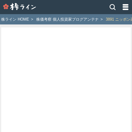
株
ラ
イ
株ライン HOME
>
株価考察 個人投資家ブログアンテナ
>
3891 ニッポ
ン
［ツ
イ
ッ
タ
ー
で
株
価
予
想
お
す
す
め
銘
柄］