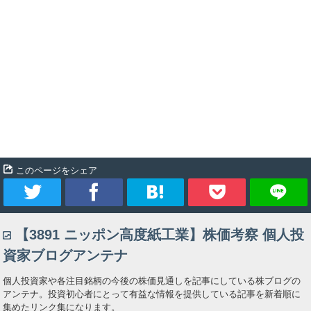
このページをシェア
ツ
シ
ブ
Pocket
【3891 ニッポン高度紙工業】株価考察 個人投
イ
ェ
ッ
資家ブログアンテナ
ー
ア
ク
個人投資家や各注目銘柄の今後の株価見通しを記事にしている株ブログの
アンテナ。投資初心者にとって有益な情報を提供している記事を新着順に
ト
マ
集めたリンク集になります。