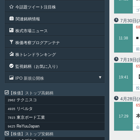
6
今話題ツイート注目株
6
ゴ
関連銘柄情報
7月30日
(
6
株式市場ニュース
5
11:38
6
株価考察ブログアンテナ
前
株トレンドランキング
Ｓ
7月19日
(
監視銘柄（お気に入り）
6
19:41
IPO 新規公開株
投
株価
ストップ高銘柄
投
4月28日
(
テクニスコ
2962
6
リベルタ
4935
本
17:29
東京ボード工業
7815
ReYuuJapan
9425
会
株価
ストップ安銘柄
ジ