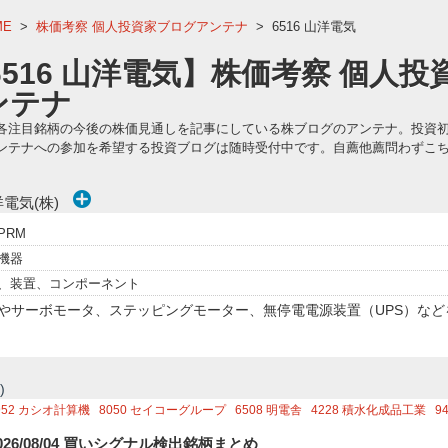
ME
>
株価考察 個人投資家ブログアンテナ
>
6516 山洋電気
6516 山洋電気】株価考察 個人投
ンテナ
各注目銘柄の今後の株価見通しを記事にしている株ブログのアンテナ。投資
ンテナへの参加を希望する投資ブログは随時受付中です。自薦他薦問わずこ
電気(株)
PRM
機器
、装置、コンポーネント
やサーボモータ、ステッピングモーター、無停電電源装置（UPS）な
)
952
カシオ計算機
8050
セイコーグループ
6508
明電舎
4228
積水化成品工業
9
276
JPMC
2737
トーメンデバイス
7609
ダイトロン
6440
JUKI
4381
ビープラ
026/08/04 買いシグナル検出銘柄まとめ