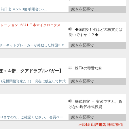
9
第一実業
6941
山一電機
続きを記事で
前日比+4.5% 3位 明電舎(65…
ポレーション
6871
日本マイクロニクス
◆S教授！次はどの株買えば
ザ
6227
AIメカテック
6327
北川精機
良いですか！？◆
続きを記事で
でサーキットブレーカーが発動した韓国ＫＯ
株FXの毒舌な妹
ほぼ＋４倍、クアドラプルバガー】
続きを記事で
務後 (元機関投資家だよ)、現在は独立して株式
株式教室 － 実践で学ぶ、負
けない現代株式投資
続きを記事で
おりますので、ご確認ください。 会員ペー
6516
山洋電気
株式/株価