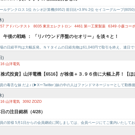
882
三社電機製作所
7366
LITALICO
6629
テクノホライゾン
6327
北川精機
805
834
精工技研
3103
ユニチカ
6464
ツバキ・ナカシマ
6516
山洋電気
ールデンクロス 1位 カシオ計算機(6952) 前日比+3.9% 2位 セイコーグループ(8050) 
木)
857
アドバンテスト
8035
東京エレクトロン
4461
第一工業製薬
6349
小森コー
344
MARUWA
6516
山洋電気
7721
東京計器
6997
日本ケミコン
6613
QDレー
■ 午後の戦略 ： 「リバウンド序盤のセオリー」を淡々と！
337
テセック
6946
日本アビオニクス
3449
テクノフレックス
場の日経平均は大幅反発。ＮＹタイムの日経先物は61,040円で取引を終え、連日
ＰＩも覇気なく再開したもの…
日)
516
山洋電気
【株式投資】山洋電機【6516】が株価＋３.９６倍に大幅上昇！【
資の毒舌な妹 だよ♪ (▶XーTwitter )妹の中の人はファンドマネージャーとして勤
【特別編株】
資家として…
水)
516
山洋電気
3092
ZOZO
日の注目銘柄（4/28）
員の皆様 5月1日からの会員継続に関しましては、会員ページにてご案内いたして
に進む 本日の注目銘…