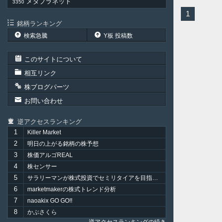
メタプラネット
3350
1
銘柄ランキング
検索急騰
Y板 投稿数
このサイトについて
相互リンク
株ブログパーツ
お問い合わせ
逆アクセスランキング
1
Killer Market
2
明日の上がる銘柄の株予想
3
株価アルゴREAL
4
株センサー
5
サラリーマンが株式投資でセミリタイアを目指してみました。
6
marketmakerの株式トレンド分析
7
naoakix GO GO!!
8
かぶさくら