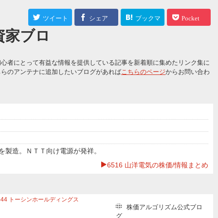
ツイート
シェア
ブックマ
Pocket
資家ブロ
ーク
初心者にとって有益な情報を提供している記事を新着順に集めたリンク集に
ちらのアンテナに追加したいブログがあれば
こちらのページ
からお問い合わ
どを製造。ＮＴＴ向け電源が発祥。
6516 山洋電気の株価/情報まとめ
444
トーシンホールディングス
株価アルゴリズム公式ブロ
ッツ
7480
スズデン
6522
アスタリスク
グ