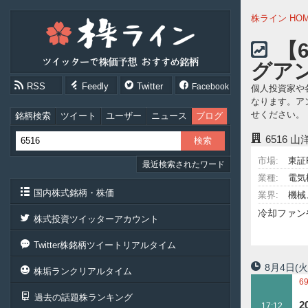
株
株ライン HO
ラ
イ
【
ン
グア
［ツ
イ
RSS
Feedly
Twitter
Facebook
個人投資家や
ッ
なります。ア
タ
せください。
ー
銘柄検索
ツイート
ユーザー
ニュース
ブログ
で
6516
山洋
株
価
市場:
東証
最近検索されたワード
予
想
業種:
電気
お
国内株式銘柄・株価
業界:
機械
す
冷却ファン
す
株式投資ツイッターアカウント
め
銘
Twitter株銘柄ツイートリアルタイム
柄］
8月4日
(火
株垢ランクリアルタイム
6
過去の話題株ランキング
3
2
17:12