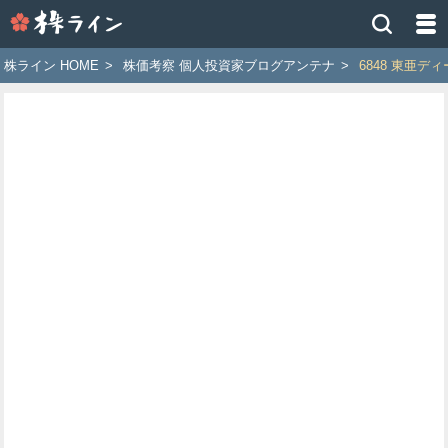
株
ラ
イ
株ライン HOME
>
株価考察 個人投資家ブログアンテナ
>
6848 東亜デ
ン
［ツ
イ
ッ
タ
ー
で
株
価
予
想
お
す
す
め
銘
柄］