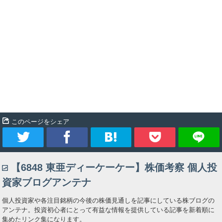
このページをシェア
ツ
シ
ブ
Pocket
【6848 東亜ディーケーケー】株価考察 個人投
イ
ェ
ッ
資家ブログアンテナ
ー
ア
ク
個人投資家や各注目銘柄の今後の株価見通しを記事にしている株ブログの
アンテナ。投資初心者にとって有益な情報を提供している記事を新着順に
ト
マ
集めたリンク集になります。