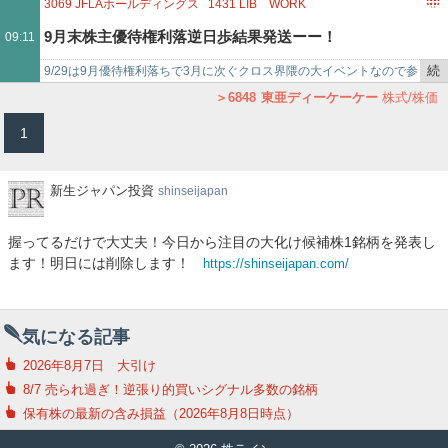
6848
東亜ディーケーケー
2816
ダイショー
9010
富士急行
き
24円／3日（6.72%） 1431 Ｌｉｂ Ｗｏｒｋ 43.2円／…
3069
JFLAホールディングス
1431
LIB WORK
1768
ソネック
7412
アトム
3067
東京一番フーズ
を
1446
キャンディル
6625
JALCOホールディングス
7524
マルシェ
9月末株主優待権利落逆日歩結果発送ーー！
09:11
6539
MS－JAPAN
2378
ルネサンス
7637
白銅
記
6325
タカキタ
2652
まんだらけ
1848
富士ピー・エス
2335
キューブシステム
事
3058
三洋堂ホールディングス
9035
第一交通産業
続
9/29は9月優待権利落ちで3月に次ぐクロス界隈の大イベントなので参
で
6848
東亜ディーケーケー
2816
ダイショー
9010
富士急行
き
加してみました 今回も制度大勝利でした。ほぼ完勝じゃね？ 結果論
6848
東亜ディーケーケー
株式/株価
1768
ソネック
7412
アトム
3067
東京一番フーズ
を
だ けど・・…
1
6539
MS－JAPAN
2378
ルネサンス
7637
白銅
記
2335
キューブシステム
事
で
新
新生ジャパン投資
shinseijapan
生
ジ
握ってるだけで大丈夫！今日から注目の大化け候補株1銘柄を発表し
ャ
ます！明日には削除します！
https://shinseijapan.com/
パ
ン
投
資
気になる記事
2026年8月7日 大引け
8/7 売られ過ぎ！逆張り的買いシグナル多数の銘柄
保有株の最新の含み損益（2026年8月8日時点）