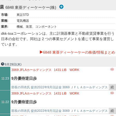
ー
6848
東亜ディーケーケー(株)
市場:
東証STD
ク
業種:
電気機器
業界:
機械、装置、コンポーネント
dkk-toaコーポレーションは、主に計測器事業と不動産賃貸事業を行う
日本の会社です。同社は 2 つの事業セグメントを通じて事業を運営し
ています。
6848 東亜ディーケーケーの株価/情報まとめ
9月29日
(木)
3069
JFLAホールディングス
1431
LIB WORK
1446
キャンディル
6625
JALCOホールディングス
7524
マルシェ
9月優待逆日歩
11:23
6325
タカキタ
2652
まんだらけ
1848
富士ピー・エス
3058
三洋堂ホールディングス
9035
第一交通産業
続
部長の羽衣氏 提供2022年9月日証金 3069 ＪＦＬＡホールディングス
6848
東亜ディーケーケー
2816
ダイショー
9010
富士急行
き
24円／3日（6.72%） 1431 Ｌｉｂ Ｗｏｒｋ 43.2円／…
3069
JFLAホールディングス
1431
LIB WORK
1768
ソネック
7412
アトム
3067
東京一番フーズ
を
1446
キャンディル
6625
JALCOホールディングス
7524
マルシェ
9月優待逆日歩
11:22
6539
MS－JAPAN
2378
ルネサンス
7637
白銅
記
6325
タカキタ
2652
まんだらけ
1848
富士ピー・エス
2335
キューブシステム
事
3058
三洋堂ホールディングス
9035
第一交通産業
続
部長の羽衣氏 提供2022年9月日証金 3069 ＪＦＬＡホールディングス
で