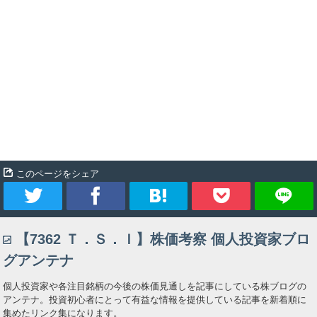
このページをシェア
ツ
シ
ブ
Pocket
【7362 Ｔ．Ｓ．Ｉ】株価考察 個人投資家ブロ
イ
ェ
ッ
グアンテナ
ー
ア
ク
個人投資家や各注目銘柄の今後の株価見通しを記事にしている株ブログの
アンテナ。投資初心者にとって有益な情報を提供している記事を新着順に
ト
マ
集めたリンク集になります。