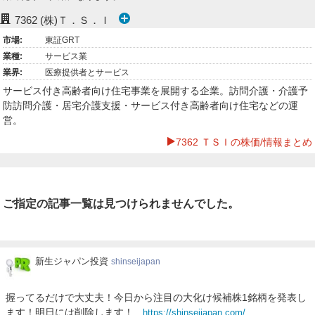
ー
7362
(株)Ｔ．Ｓ．Ｉ
市場:
東証GRT
ク
業種:
サービス業
業界:
医療提供者とサービス
サービス付き高齢者向け住宅事業を展開する企業。訪問介護・介護予
防訪問介護・居宅介護支援・サービス付き高齢者向け住宅などの運
営。
7362 ＴＳＩの株価/情報まとめ
ご指定の記事一覧は見つけられませんでした。
新
新生ジャパン投資
shinseijapan
生
ジ
握ってるだけで大丈夫！今日から注目の大化け候補株1銘柄を発表し
ャ
ます！明日には削除します！
https://shinseijapan.com/
パ