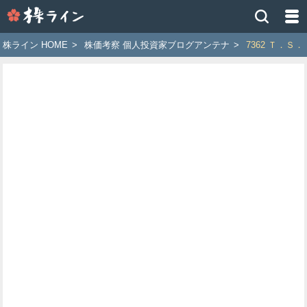
株
ラ
イ
株ライン HOME
>
株価考察 個人投資家ブログアンテナ
>
7362 Ｔ．Ｓ．
ン
［ツ
イ
ッ
タ
ー
で
株
価
予
想
お
す
す
め
銘
柄］