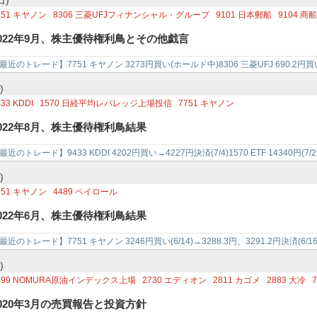
日)
751
キヤノン
8306
三菱UFJフィナンシャル・グループ
9101
日本郵船
9104
商船
316
東京日産コンピュータシステム
2022年9月、株主優待権利鳥とその他戯言
最近のトレード】7751 キヤノン 3273円買い(ホールド中)8306 三菱UFJ 690.2円
)
433
KDDI
1570
日経平均レバレッジ上場投信
7751
キヤノン
022年8月、株主優待権利鳥結果
最近のトレード】9433 KDDI 4202円買い→4227円決済(7/4)1570 ETF 14340円(7/25
)
751
キヤノン
4489
ペイロール
022年6月、株主優待権利鳥結果
最近のトレード】7751 キヤノン 3246円買い(6/14)→3288.3円、3291.2円決済(6/16
)
699
NOMURA原油インデックス上場
2730
エディオン
2811
カゴメ
2883
大冷
7
603
エイチ・アイ・エス
4917
マンダム
2928
RIZAPグループ
4324
電通グルー
020年3月の売買報告と投資方針
101
日本郵船