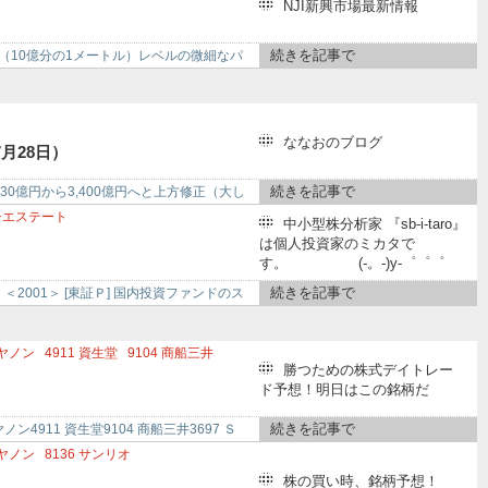
NJI新興市場最新情報
続きを記事で
（10億分の1メートル）レベルの微細なパ
ななおのブログ
月28日）
続きを記事で
0億円から3,400億円へと上方修正（大し
チエステート
中小型株分析家 『sb-i-taro』
モホールディングス
は個人投資家のミカタで
す。 (-。-)y-゜゜゜
クストジェン
続きを記事で
2001＞ [東証Ｐ] 国内投資ファンドのス
ヤノン
4911
資生堂
9104
商船三井
勝つための株式デイトレー
ド予想！明日はこの銘柄だ
続きを記事で
4911 資生堂9104 商船三井3697 Ｓ
ヤノン
8136
サンリオ
ループホールディングス
株の買い時、銘柄予想！