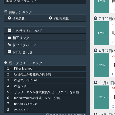
メタプラネット
17:04
3350
4
8
銘柄ランキング
ー
検索急騰
Y板 投稿数
7月22日
(
2
このサイトについて
明
17:00
相互リンク
2
株ブログパーツ
4月27日
(
お問い合わせ
7
6
逆アクセスランキング
【
09:07
9
1
Killer Market
3
2
1
明日の上がる銘柄の株予想
3
株価アルゴREAL
11月19日
4
株センサー
4
5
サラリーマンが株式投資でセミリタイアを目指してみました。
4
09:12
6
marketmakerの株式トレンド分析
7
naoakix GO GO!!
こ
8
かぶさくら
ば