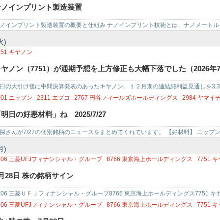
ナノインプリント製造装置
ノインプリント製造装置の概要と仕組み ナノインプリント技術とは、ナノメートル
ーンを基板に転写…
火)
751
キヤノン
キヤノン（7751）が通期予想を上方修正も大幅下落でした（2026年7
日の大引け後に中間決算発表のあったキヤノン。１２月期の連結純利益見通しを3,33
事ないねぇ～）しました…
001
ニップン
2311
エプコ
2767
円谷フィールズホールディングス
2984
ヤマイ
151
バイタルケーエスケー・ホールディングス
3161
アゼアス
3635
コーエーテク
明日の好悪材料」ね 2025/7/27
733
ソフトウェア・サービス
3823
THE WHY HOW DO COMPANY
3842
ネ
373
シンプレクス・ホールディングス
4379
PHOTOSYNTH
4579
ラクオリ
探さんが7/27の個別銘柄のニュースをまとめてくれています。 【好材料】 ニップン ＜
ラテジックキ…
月)
306
三菱UFJフィナンシャル・グループ
8766
東京海上ホールディングス
7751
キ
697
SHIFT
7003
三井E＆S
月28日 株の銘柄サイン
306 三菱ＵＦＪフィナンシャル・グループ8766 東京海上ホールディングス7751 キヤノン
ＩＦ…
306
三菱UFJフィナンシャル・グループ
8766
東京海上ホールディングス
7751
キ
750
第一ライフグループ
4502
武田薬品工業
8725
MS＆ADインシュアランスグ