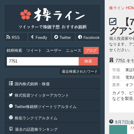
株
株ライン HO
ラ
イ
【
ン
グア
［ツ
イ
RSS
Feedly
Twitter
Facebook
個人投資家や
ッ
なります。ア
タ
せください。
ー
銘柄検索
ツイート
ユーザー
ニュース
ブログ
で
7751
キヤ
株
価
市場:
東証
最近検索されたワード
予
想
業種:
電気
お
国内株式銘柄・株価
業界:
オフ
す
カメラ、ビ
す
株式投資ツイッターアカウント
などを製造
め
銘
Twitter株銘柄ツイートリアルタイム
柄］
株垢ランクリアルタイム
8月7日
(金
7
過去の話題株ランキング