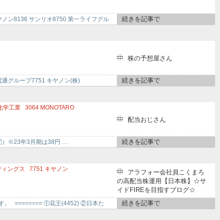
続きを記事で
ノン8136 サンリオ8750 第一ライフグル
株の予想屋さん
続きを記事で
電通グループ7751 キヤノン(株)
化学工業
3064
MONOTARO
ナーズ
6526
ソシオネクスト
配当おじさん
ラ
6857
アドバンテスト
6701
NEC
続きを記事で
配）※23年3月期は38円 …
ディングス
7751
キヤノン
アラフォー会社員こくまろ
州旅客鉄道
の高配当株運用【日本株】☆サ
イドFIREを目指すブログ☆
続きを記事で
====== ①花王(4452) ②日本た