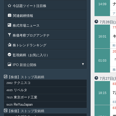
14:09
今話題ツイート注目株
ナ
関連銘柄情報
タ
7月28日
(
株式市場ニュース
7
株価考察ブログアンテナ
16:01
株トレンドランキング
昨
た
2
監視銘柄（お気に入り）
3
「
01:03
3
IPO 新規公開株
4
株
ト
株価
ストップ高銘柄
7月27日
(
テクニスコ
2962
8
3
リベルタ
4935
7
18:15
東京ボード工業
7815
8
ReYuuJapan
9425
Ｈ
8
株価
ストップ安銘柄
8