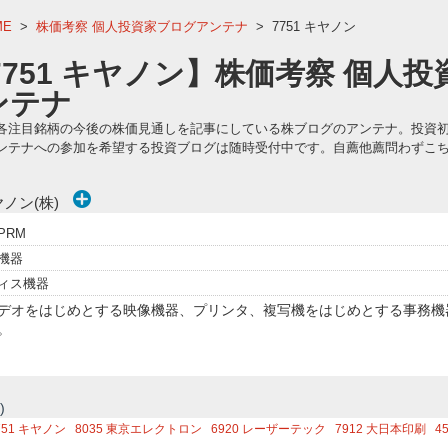
ME
>
株価考察 個人投資家ブログアンテナ
>
7751 キヤノン
7751 キヤノン】株価考察 個人
ンテナ
各注目銘柄の今後の株価見通しを記事にしている株ブログのアンテナ。投資
ンテナへの参加を希望する投資ブログは随時受付中です。自薦他薦問わずこ
ノン(株)
PRM
機器
ィス機器
デオをはじめとする映像機器、プリンタ、複写機をはじめとする事務機
。
)
751
キヤノン
8035
東京エレクトロン
6920
レーザーテック
7912
大日本印刷
4