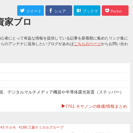
ツイート
シェア
ブックマ
Pocket
投資家ブロ
ーク
初心者にとって有益な情報を提供している記事を新着順に集めたリンク集に
ちらのアンテナに追加したいブログがあれば
こちらのページ
からお問い合わ
器、デジタルマルチメディア機器や半導体露光装置（ステッパー）
7751 キヤノンの株価/情報まとめ
543
テルモ
4188
三菱ケミカルグループ