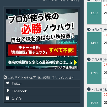
10月2日
(
逆アクセスランキングの続き
7
3
Plenus
12:58
【
9月3日
(土
9
2
14:17
【
7月2日
(土
7
2
12:19
このサイトをシェア
ご感想お待ちしております
【
Twitter
4月1日
(水
Facebook
1
はてな
9
2
10:15
9