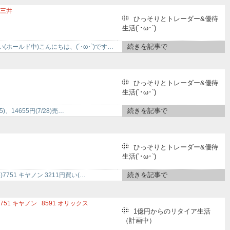
三井
ひっそりとトレーダー&優待
生活(´･ω･`)
続きを記事で
買い(ホールド中)こんにちは、(´･ω･`)です…
ひっそりとトレーダー&優待
生活(´･ω･`)
続きを記事で
)、14655円(7/28)売…
ひっそりとトレーダー&優待
生活(´･ω･`)
続きを記事で
)7751 キヤノン 3211円買い(…
751
キヤノン
8591
オリックス
1億円からのリタイア生活
プ
7201
日産自動車
8045
横浜丸魚
（計画中）