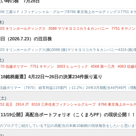
買い時の株 7月28日
901
富士フイルムホールディングス
4478
フリー
8572
アコム
306 三菱ＵＦＪフィナンシャル・グループ8766 東京海上ホールディングス7751 キヤ
プ450…
水)
503
キリンホールディングス
3088
マツキヨココカラ＆カンパニー
7751
キヤノン
日（2026.7.23）の注目株
503 キリンホールディングス(株)3088 (株)マツキヨココカラ＆カンパニー4324 (株)
土)
970
信越ポリマー
7751
キヤノン
3003
ヒューリック
4568
第一三共
4063
信越
861
キーエンス
4503
アステラス製薬
6301
コマツ
6080
M＆Aキャピタルパート
18銘柄厳選】4月22日〜26日の決算234件振り返り
202
ANAホールディングス
4765
SBIグローバルアセットマネジメント
6971
京セ
778
さくらインターネット
4661
オリエンタルランド
 信越ポリマー （7970） 経常利益115億円（-11.2%）24年3月期配当44円︎46円（増
(土)
452
花王
2914
JT
8316
三井住友フィナンシャルグループ
8766
東京海上ホール
502
武田薬品工業
8591
オリックス
9432
日本電信電話
8031
三井物産
9142
九
【11/19公開】高配当ポートフォリオ（こくまろPF）の現状公開！！
のブログでご紹介している下記の高配当日本株10銘柄の現状報告をしたいと思います。 ==
…