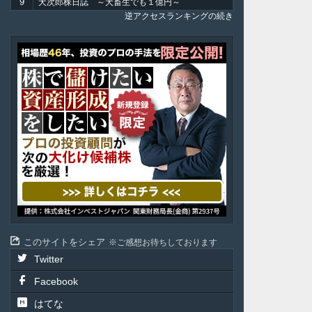
9
犬次郎株日誌 ～犬畜生でも１億円～
逆アクセスランキングの続き
ア
テ
ル
投
資
顧
問
このサイトをシェア
ご感想お待ちしております
Twitter
Facebook
はてな