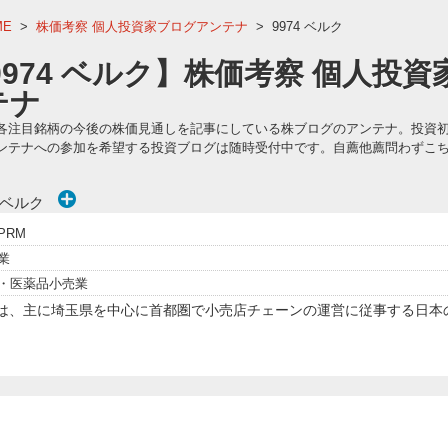
ME
>
株価考察 個人投資家ブログアンテナ
>
9974 ベルク
9974 ベルク】株価考察 個人投
テナ
各注目銘柄の今後の株価見通しを記事にしている株ブログのアンテナ。投資
ンテナへの参加を希望する投資ブログは随時受付中です。自薦他薦問わずこ
)ベルク
PRM
業
・医薬品小売業
co ltd は、主に埼玉県を中心に首都圏で小売店チェーンの運営に従事す