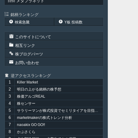
メタプラネット
3350
銘柄ランキング
検索急騰
Y板 投稿数
このサイトについて
相互リンク
株ブログパーツ
お問い合わせ
逆アクセスランキング
1
Killer Market
2
明日の上がる銘柄の株予想
3
株価アルゴREAL
4
株センサー
5
サラリーマンが株式投資でセミリタイアを目指してみました。
6
marketmakerの株式トレンド分析
7
naoakix GO GO!!
8
かぶさくら