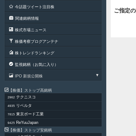
今話題ツイート注目株
ご指定の
関連銘柄情報
株式市場ニュース
株価考察ブログアンテナ
株トレンドランキング
監視銘柄（お気に入り）
IPO 新規公開株
株価
ストップ高銘柄
テクニスコ
2962
リベルタ
4935
東京ボード工業
7815
ReYuuJapan
9425
株価
ストップ安銘柄