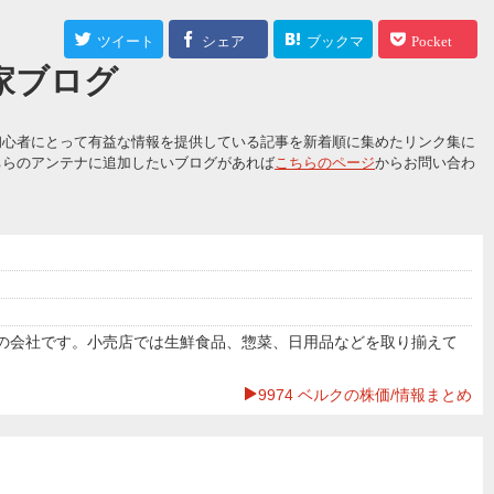
ツイート
シェア
ブックマ
Pocket
資家ブログ
ーク
初心者にとって有益な情報を提供している記事を新着順に集めたリンク集に
ちらのアンテナに追加したいブログがあれば
こちらのページ
からお問い合わ
る日本の会社です。小売店では生鮮食品、惣菜、日用品などを取り揃えて
9974 ベルクの株価/情報まとめ