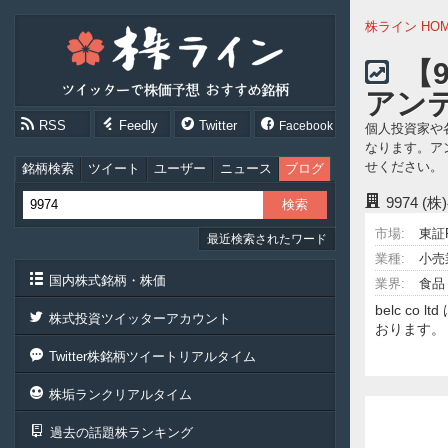
株
株ライン HO
ラ
イ
【
ン
アン
［ツ
イ
RSS
Feedly
Twitter
Facebook
個人投資家や
ッ
なります。ア
タ
せください。
ー
銘柄検索
ツイート
ユーザー
ニュース
ブログ
で
9974
(株
株
価
市場:
東証
最近検索されたワード
予
想
業種:
小売
お
国内株式銘柄・株価
業界:
食品
す
belc 
す
株式投資ツイッターアカウント
おります。
め
銘
Twitter株銘柄ツイートリアルタイム
柄］
株垢ランクリアルタイム
過去の話題株ランキング