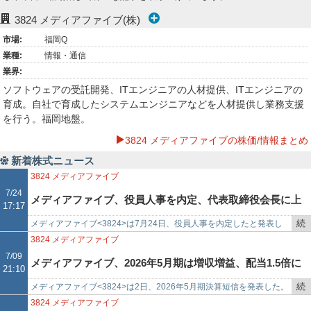
ー
3824
メディアファイブ(株)
市場:
福岡Q
ク
業種:
情報・通信
業界:
ソフトウェアの受託開発、ITエンジニアの人材提供、ITエンジニアの
育成。自社で育成したシステムエンジニアなどを人材提供し業務支援
を行う。福岡地盤。
3824 メディアファイブの株価/情報まとめ
新着株式ニュース
3824
メディアファイブ
7/24
メディアファイブ、役員人事を内定、代表取締役会長に上
17:17
続
メディアファイブ<3824>は7月24日、役員人事を内定したと発表し
野英理也氏
き
た。同日開催の取締役会において決議された役員候補者は以下の通
3824
メディアファイブ
を
り。代表取締役会長に…
7/09
メディアファイブ、2026年5月期は増収増益、配当1.5倍に
21:10
記
事
続
メディアファイブ<3824>は2日、2026年5月期決算短信を発表した。
増額
で
き
営業収益は1795百万円で、2025年5月期の1719百万円から78.3百
3824
メディアファイブ