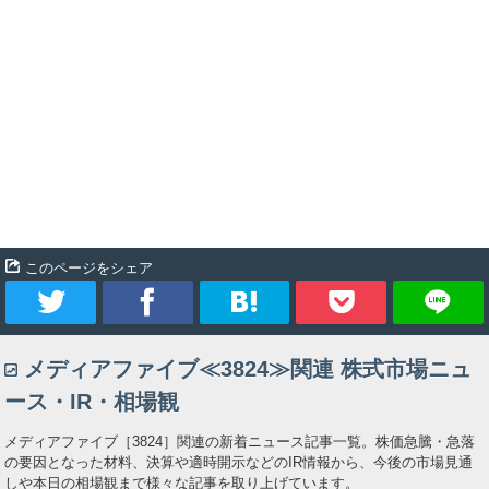
このページをシェア
ツ
シ
ブ
Pocket
メディアファイブ≪3824≫関連 株式市場ニュ
イ
ェ
ッ
ース・IR・相場観
ー
ア
ク
メディアファイブ［3824］関連の新着ニュース記事一覧。株価急騰・急落
の要因となった材料、決算や適時開示などのIR情報から、今後の市場見通
ト
マ
しや本日の相場観まで様々な記事を取り上げています。