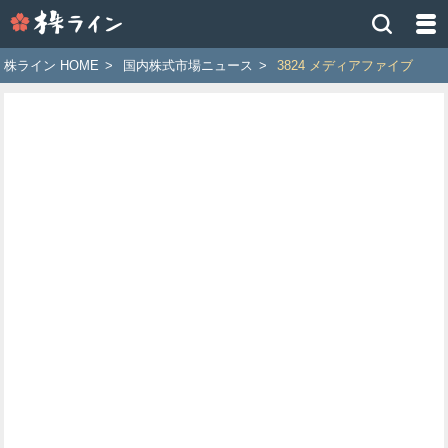
株
ラ
イ
株ライン HOME
>
国内株式市場ニュース
>
3824 メディアファイブ
ン
［ツ
イ
ッ
タ
ー
で
株
価
予
想
お
す
す
め
銘
柄］