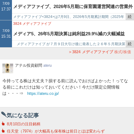
を
万…
7/09
メディアファイブ、2026年5月期に保育園運営関連の営業外
17:37
記
事
続
メディアファイブ<3824>は7月9日、2026年5月期累計期間（2025年
収益・費用を計上
で
き
6月1日～2026年5月31日）における営業外収益及び営業外費用の計上
3824
メディアファイブ
を
を…
7/09
メディア5、26年5月期決算は純利益29.9%減の大幅減益
15:31
記
事
続
メディアファイブ が７月９日大引け後に発表した２６年５月期決算
で
き
（単体）は売上高１７億９５００万円（前期比４．４％増）、純利益
3824
メディアファイブ
株式/株価
を
４１００万円（同２９．…
記
ア
アテル投資顧問
ateru
事
テ
ル
で
今持ってる株は大丈夫？損する前に読んでおけばよかった！ってな
投
る前にこれだけは知っておいてください！今だけ限定公開情報
資
は・・・⇒
https://ateru.co.jp/
顧
問
気になる記事
8月10日の注目銘柄
任天堂（7974）が大幅高も保有株は前日とほぼ変わらず