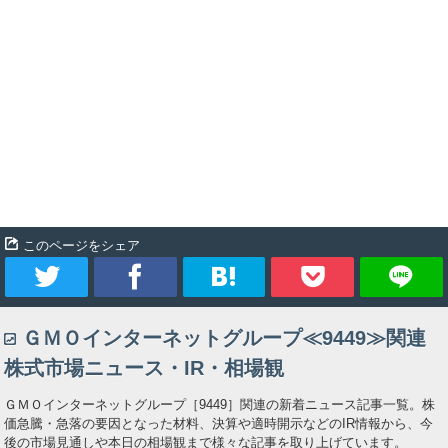
このページをシェア
ツ
シ
ブ
Pocket
ＧＭＯインターネットグループ≪9449≫関連
イ
ェ
ッ
株式市場ニュース・IR・相場観
ー
ア
ク
ＧＭＯインターネットグループ［9449］関連の新着ニュース記事一覧。株
価急騰・急落の要因となった材料、決算や適時開示などのIR情報から、今
ト
マ
後の市場見通しや本日の相場観まで様々な記事を取り上げています。