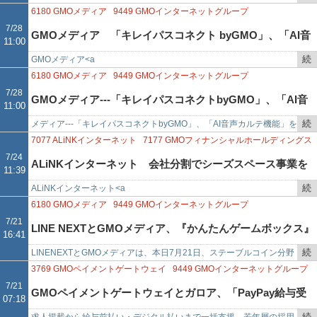
Claude活用を全社展開
で
き
ＭＯインターネットグループ＜９４４９＞（東証プライム）は７月２
6180
GMOメディア
9449
GMOインターネットグループ
を
８日、米Ａｎｔｈｒｏｐｉ…
7/28
GMOメディア 「キレイパスコネクト byGMO」、「AI音
11:00
記
事
続
GMOメディア<a
声カルテ機能」を提供開始
で
き
href="https://web.fisco.jp/platform/companies/0618000?fm…
6180
GMOメディア
9449
GMOインターネットグループ
を
7/28
GMOメディア---「キレイパスコネクトbyGMO」、「AI音
11:00
記
事
続
メディア---「キレイパスコネクトbyGMO」、「AI音声カルテ機能」を
声カルテ機能」を提供開始
で
き
提供開始GMOメディア<6180>は22日、GMOビューティーが提供する
7077
ALiNKインターネット
7177
GMOフィナンシャルホールディングス
を
自由…
9449
GMOインターネットグループ
7/24
ALiNKインターネット 会社分割でシーズスペース事業を
11:39
記
事
続
ALiNKインターネット<a
承継
で
き
href="https://web.fisco.jp/platform/companies/07077…
6180
GMOメディア
9449
GMOインターネットグループ
を
7/21
LINE NEXTとGMOメディア、『かんたんゲームボックス』
16:41
記
事
続
LINENEXTとGMOメディアは、本日7月21日、ステーブルコイン分野
『まいにちクイズボックス』におけるステーブルコインを
で
き
における日本国内新規事業の共同開発を目的とした基本合意書(MOU)
3769
GMOペイメントゲートウェイ
9449
GMOインターネットグループ
を
を締結した…
7/21
活用したリワード導入で協業
GMOペイメントゲートウェイとガロア、「PayPay給与受
07:18
記
事
続