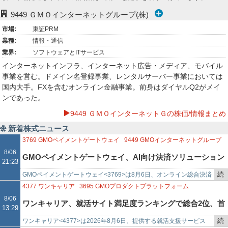
ー
9449
ＧＭＯインターネットグループ(株)
市場:
東証PRM
ク
業種:
情報・通信
業界:
ソフトウェアとITサービス
インターネットインフラ、インターネット広告・メディア、モバイル
事業を営む。ドメイン名登録事業、レンタルサーバー事業においては
国内大手。FXを含むオンライン金融事業。前身はダイヤルQ2がメイ
ンであった。
9449 ＧＭＯインターネットＧの株価/情報まとめ
新着株式ニュース
3769
GMOペイメントゲートウェイ
9449
GMOインターネットグループ
8/06
GMOペイメントゲートウェイ、AI向け決済ソリューション
21:23
続
GMOペイメントゲートウェイ<3769>は8月6日、オンライン総合決済
構築、UCP仕様採用
き
サービス「PGマルチペイメントサービス」において、
4377
ワンキャリア
3695
GMOプロダクトプラットフォーム
を
「UniversalComm…
9449
GMOインターネットグループ
8/06
ワンキャリア、就活サイト満足度ランキングで総合2位、首
13:29
記
事
続
ワンキャリア<4377>は2026年8月6日、提供する就活支援サービス
都圏・日系大手企業志望では1位