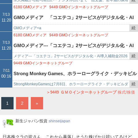
求人掲載から給与前払い・デジタル払いまで一括支援、若年層の採用
取」対応の採用・定着プラン開始
で
き
と定着を後押しＧＭＯペイメントゲートウェイ＜３７６９＞（東証プ
6180
GMOメディア
9449
GMOインターネットグループ
を
ライム）とガロアは７月１…
7/13
GMOメディア 「コエテコ」2サービスがデジタル化・AI
11:20
記
事
続
GMOメディア<a
導入補助金2026対象ツールに認定
で
き
href="https://web.fisco.jp/platform/companies/0618000?fm…
6180
GMOメディア
9449
GMOインターネットグループ
を
7/13
GMOメディア---「コエテコ」2サービスがデジタル化・AI
11:20
記
事
続
メディア---「コエテコ」2サービスがデジタル化・AI導入補助金2026
導入補助金2026対象ツールに認定
で
き
対象ツールに認定GMOメディア<6180>は10日、教育機関向けサービ
9449
GMOインターネットグループ
を
ス「コ…
7/11
Strong Monkey Games、ホラーローグライク・デッキビル
00:16
記
事
続
StrongMonkeyGamesは7月8日、ホラーローグライク・デッキビルダ
ダー『DEAD SPIN』を2026年後半に発売すると発表
で
き
ー『DEADSPIN』を発表した。PC(Steam)向けに開発が進めら…
9449
ＧＭＯインターネットグループ
株式/株価
を
1
2
»
記
事
で
新
新生ジャパン投資
shinseijapan
生
ジ
日本株クラの皆さん、これから暴落しそうな株ばかり呟いてるけど