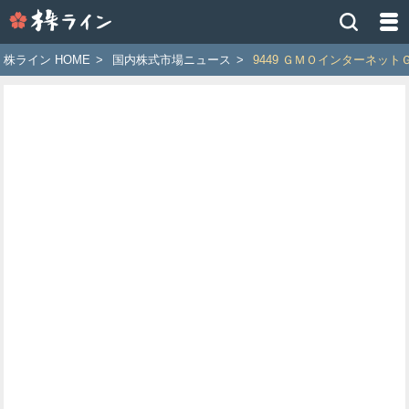
株
ラ
イ
株ライン HOME
>
国内株式市場ニュース
>
9449 ＧＭＯインターネット
ン
［ツ
イ
ッ
タ
ー
で
株
価
予
想
お
す
す
め
銘
柄］