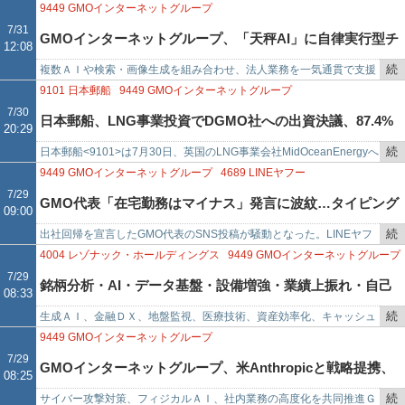
で
き
「ワンキャリア」がGMOリサーチ&AI株式会社実施の「2026年GMO
9449
GMOインターネットグループ
を
顧客満足…
7/31
GMOインターネットグループ、「天秤AI」に自律実行型チ
12:08
記
事
続
複数ＡＩや検索・画像生成を組み合わせ、法人業務を一気通貫で支援
ャット、計画から成果物作成まで自動化
で
き
ＧＭＯインターネットグループ＜９４４９＞（東証プライム）傘下の
9101
日本郵船
9449
GMOインターネットグループ
を
ＧＭＯ天秤ＡＩは７月３１…
7/30
日本郵船、LNG事業投資でDGMO社への出資決議、87.4%
20:29
記
事
続
日本郵船<9101>は7月30日、英国のLNG事業会社MidOceanEnergyへ
取得予定
で
き
の出資参画を決議した。これに伴い、同社は米国の機関投資会社
9449
GMOインターネットグループ
4689
LINEヤフー
を
EIG…
7/29
GMO代表「在宅勤務はマイナス」発言に波紋…タイピング
09:00
記
事
続
出社回帰を宣言したGMO代表のSNS投稿が騒動となった。LINEヤフ
数でも生産性でもない、組織を壊す〈本当の敵〉の正体
で
き
ーやアクセンチュアなど、リモート勤務を推奨してきた大手企業が、
4004
レゾナック・ホールディングス
9449
GMOインターネットグループ
を
急に出社回帰してい…
7/29
銘柄分析・AI・データ基盤・設備増強・業績上振れ・自己
08:33
記
事
続
生成ＡＩ、金融ＤＸ、地盤監視、医療技術、資産効率化、キャッシュ
株買い・株主優待――成長投資と還元策が相次ぐ
で
き
レスなど幅広い分野で事業展開を加速・レゾナック・ホールディング
9449
GMOインターネットグループ
を
ス＜４００４＞（東証プラ…
7/29
GMOインターネットグループ、米Anthropicと戦略提携、
08:25
記
事
続
サイバー攻撃対策、フィジカルＡＩ、社内業務の高度化を共同推進Ｇ