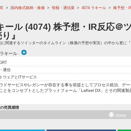
ME
>
国内株式銘柄・株価
>
情報・通信業
>
4074 ラキール
>
株予想・I
キール (4074) 株予想・IR反応
売り』
074)に関連するツイッターのタイムライン（株価の予想や実況）の中から更に
)ラキール
GRT
・通信
トウェアとITサービス
ウドサービスやレガシーが存在する事を前提としてプロセス統治、デー
ことをコンセプトとしたプラットフォーム「LaKeel DX」とその関連製
内の売買感情
none