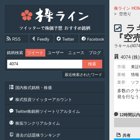
株
株ライン HO
ラ
>
空売り
イ
ン
ラ
［ツ
『空
イ
RSS
Feedly
Twitter
Facebook
ッ
ラキール(4
タ
ー
銘柄検索
ツイート
ユーザー
ニュース
ブログ
4074
(株
で
株
市場:
東証
価
業種:
情報
最近検索されたワード
予
想
業界:
ソフ
お
国内株式銘柄・株価
多数のクラ
す
発を行なう
す
株式投資ツイッターアカウント
め
銘
Twitter株銘柄ツイートリアルタイム
柄］
12時間以
株垢ランクリアルタイム
過去の話題株ランキング
共有