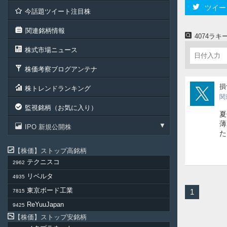
ツイー
今話題ツイート注目株
関連銘柄情報
4074ラ
株式市場ニュース
株価考察ブログアンテナ
timi
損
株トレンドランキング
関
監視銘柄（お気に入り）
夏
薄
IPO 新規公開株
株価
ストップ高銘柄
テクニスコ
2962
リベルタ
4935
東京ボード工業
1
7815
ReYuuJapan
9425
株価
ストップ安銘柄