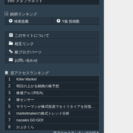
メタプラネット
3350
銘柄ランキング
検索急騰
Y板 投稿数
このサイトについて
相互リンク
株ブログパーツ
お問い合わせ
逆アクセスランキング
1
Killer Market
2
明日の上がる銘柄の株予想
3
株価アルゴREAL
4
株センサー
5
サラリーマンが株式投資でセミリタイアを目指してみました。
6
marketmakerの株式トレンド分析
7
naoakix GO GO!!
8
かぶさくら