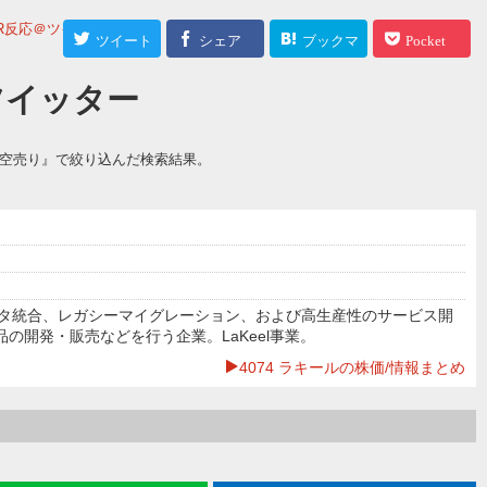
R反応＠ツイッター
ツイート
シェア
ブックマ
Pocket
ーク
＠ツイッター
『空売り』で絞り込んだ検索結果。
タ統合、レガシーマイグレーション、および高生産性のサービス開
品の開発・販売などを行う企業。LaKeel事業。
4074 ラキールの株価/情報まとめ