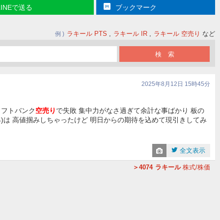
LINEで送る
ブックマーク
ラキール PTS
ラキール IR
ラキール 空売り
など
例
2025年8月12日 15時45分
にソフトバンク
空売り
で失敗 集中力がなさ過ぎて余計な事ばかり 板の
4)は 高値掴みしちゃったけど 明日からの期待を込めて現引きしてみ
全文表示
4074
ラキール
株式/株価