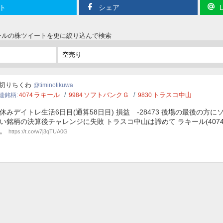
ト
シェア
キールの株ツイートを更に絞り込んで検索
notikuwa
切りちくわ
timinotikuwa
ラキール
ソフトバンクＧ
トラスコ中山
連銘柄
4074
9984
9830
休みデイトレ生活6日目(通算58日目) 損益 -28473 後場の最後の方
い銘柄の決算後チャレンジに失敗 トラスコ中山は諦めて ラキール(407
た。
https://t.co/w7j3qTUA0G