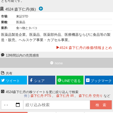
とも可能です。
ー
4524
森下仁丹(株)
ク
市場:
東証STD
業種:
医薬品
業界:
食べ物とタバコ
医薬品製造企業。医薬品、医薬部外品、医療機器ならびに食品等の製
造・販売。ヘルスケア事業・カプセル事業。
4524 森下仁丹の株価/情報まとめ
12時間以内の売買感情
none
共有
ツイート
シェア
LINEで送る
ブックマーク
4524森下仁丹の株ツイートを更に絞り込んで検索
例
森下仁丹 PTS
森下仁丹 IR
森下仁丹 空売り
など