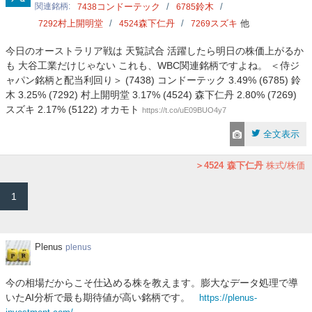
関連銘柄
コンドーテック
鈴木
7438
6785
村上開明堂
森下仁丹
スズキ
他
7292
4524
7269
今日のオーストラリア戦は 天覧試合 活躍したら明日の株価上がるか
も 大谷工業だけじゃない これも、WBC関連銘柄ですよね。 ＜侍ジ
ャパン銘柄と配当利回り＞ (7438) コンドーテック 3.49% (6785) 鈴
木 3.25% (7292) 村上開明堂 3.17% (4524) 森下仁丹 2.80% (7269)
スズキ 2.17% (5122) オカモト
https://t.co/uE09BUO4y7
全文表示
4524
森下仁丹
株式/株価
1
Plenus
Plenus
plenus
今の相場だからこそ仕込める株を教えます。膨大なデータ処理で導
いたAI分析で最も期待値が高い銘柄です。
https://plenus-