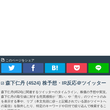
このページをシェア
ツ
シ
ブ
Pocket
森下仁丹 (4524) 株予想・IR反応＠ツイッター
イ
ェ
ッ
森下仁丹(4524)に関連するツイッターのタイムライン。株価の予想や実況。
ー
ア
ク
森下仁丹の取引値に対する売買感情が「買い」や「売り」のツイートのみ
を表示する事や、リプ（本文先頭に@～と記載されている誰かツイートへ
の返信）を除外したり、特定のキーワードや日付で絞り込んで検索するこ
ト
マ