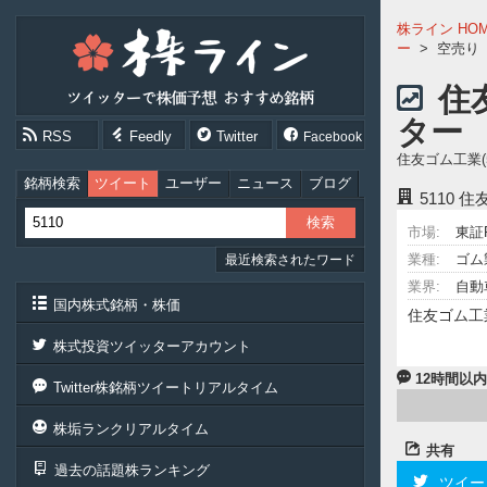
株
株ライン HO
ラ
ー
>
空売り
イ
ン
住
［ツ
ター 
イ
RSS
Feedly
Twitter
Facebook
ッ
住友ゴム工業
タ
ー
銘柄検索
ツイート
ユーザー
ニュース
ブログ
5110
住友
で
株
市場:
東証
価
業種:
ゴム
最近検索されたワード
予
想
業界:
自動
お
国内株式銘柄・株価
住友ゴム工
す
す
株式投資ツイッターアカウント
め
銘
12時間以
Twitter株銘柄ツイートリアルタイム
柄］
株垢ランクリアルタイム
共有
過去の話題株ランキング
ツイー