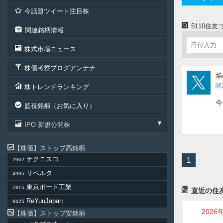
今話題ツイート注目株
5110住
関連銘柄情報
株式市場ニュース
株価考察ブログアンテナ
pika
焔
関
株トレンドランキング
今
監視銘柄（お気に入り）
IPO 新規公開株
株価
ストップ高銘柄
テクニスコ
1
2962
リベルタ
4935
東京ボード工業
7815
直近の住
ReYuuJapan
9425
2026
株価
ストップ安銘柄