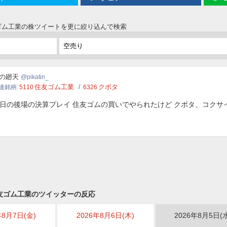
友ゴム工業の株ツイートを更に絞り込んで検索
tin_
の廻天
pikatin_
住友ゴム工業
クボタ
連銘柄
5110
6326
日の後場の決算プレイ 住友ゴムの買いでやられたけど クボタ、コクサ
友ゴム工業のツイッターの反応
年8月7日(金)
2026年8月6日(木)
2026年8月5日(