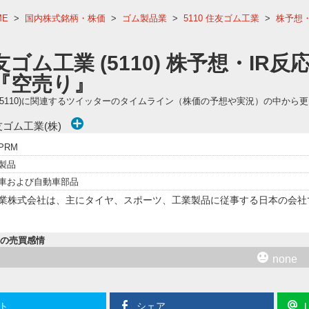
ME
>
国内株式銘柄・株価
>
ゴム製品業
>
5110 住友ゴム工業
>
株予想・
友ゴム工業 (5110) 株予想・IR
『空売り』
(5110)に関連するツイッターのタイムライン（株価の予想や実況）の中から
ゴム工業(株)
PRM
製品
車および自動車部品
業株式会社は、主にタイヤ、スポーツ、工業製品に従事する日本の会社で
内の売買感情
none
ト
シェア