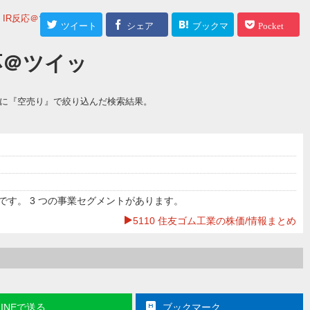
IR反応＠ツイッタ
ツイート
シェア
ブックマ
Pocket
ーク
反応＠ツイッ
更に『空売り』で絞り込んだ検索結果。
す。 3 つの事業セグメントがあります。
5110 住友ゴム工業の株価/情報まとめ
LINEで送る
ブックマーク