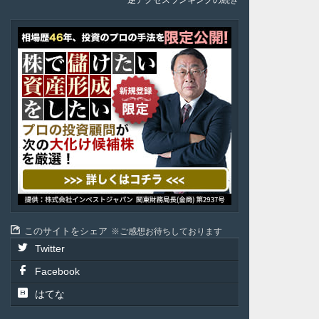
逆アクセスランキングの続き
ア
テ
ル
投
資
顧
問
このサイトをシェア
ご感想お待ちしております
Twitter
Facebook
はてな