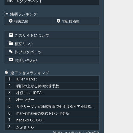
メタプラネット
3350
銘柄ランキング
検索急騰
Y板 投稿数
このサイトについて
相互リンク
株ブログパーツ
お問い合わせ
逆アクセスランキング
1
Killer Market
2
明日の上がる銘柄の株予想
3
株価アルゴREAL
4
株センサー
5
サラリーマンが株式投資でセミリタイアを目指してみました。
6
marketmakerの株式トレンド分析
7
naoakix GO GO!!
8
かぶさくら