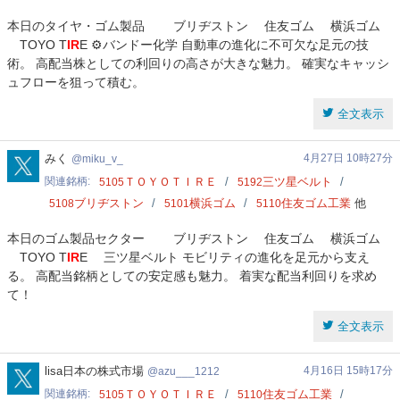
本日のタイヤ・ゴム製品 ブリヂストン 住友ゴム 横浜ゴム
TOYO T
IR
E ⚙️バンドー化学 自動車の進化に不可欠な足元の技
術。 高配当株としての利回りの高さが大きな魅力。 確実なキャッシ
ュフローを狙って積む。
全文表示
miku_v_
みく
4月27日 10時27分
miku_v_
関連銘柄
ＴＯＹＯＴＩＲＥ
三ツ星ベルト
5105
5192
ブリヂストン
横浜ゴム
住友ゴム工業
他
5108
5101
5110
本日のゴム製品セクター ブリヂストン 住友ゴム 横浜ゴム
TOYO T
IR
E 三ツ星ベルト モビリティの進化を足元から支え
る。 高配当銘柄としての安定感も魅力。 着実な配当利回りを求め
て！
全文表示
azu___1212
lisa日本の株式市場
4月16日 15時17分
azu___1212
関連銘柄
ＴＯＹＯＴＩＲＥ
住友ゴム工業
5105
5110