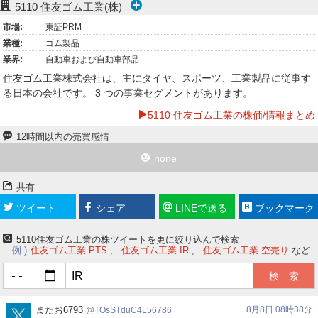
5110
住友ゴム工業(株)
ー
市場:
東証PRM
業種:
ゴム製品
ク
業界:
自動車および自動車部品
住友ゴム工業株式会社は、主にタイヤ、スポーツ、工業製品に従事す
る日本の会社です。 3 つの事業セグメントがあります。
5110 住友ゴム工業の株価/情報まとめ
12時間以内の売買感情
none
共有
ツイート
シェア
LINEで送る
ブックマーク
5110住友ゴム工業の株ツイートを更に絞り込んで検索
例
住友ゴム工業 PTS
住友ゴム工業 IR
住友ゴム工業 空売り
など
TOsSTduC4L56786
またお6793
8月8日 08時38分
TOsSTduC4L56786