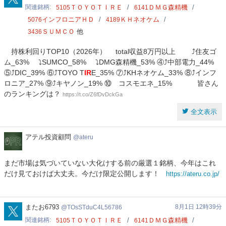
関連銘柄
ＴＯＹＯＴＩＲＥ
ＤＭＧ森精機
5105
6141
インフロニアＨＤ
ＫＨネオケム
5076
4189
ＳＵＭＣＯ
他
3436
持株利回りTOP10（2026年） total収益8万円以上 ⤴️住友ゴ
ム_63% ⤵️SUMCO_58% ⤵️DMG森精機_53% ④⤴️中部電力_44%
⑤⤴️DIC_39% ⑥⤴️TOYO T
IR
E_35% ⑦⤴️KHネオケム_33% ⑧⤴️インフ
ロニア_27% ⑨⤴️キヤノン_19% ⑩ コスモエネ_15% 皆さん
のランキングは？
https://t.co/Z6fDvDckGa
全文表示
ア
アテル投資顧問
ateru
テ
ル
まだ市場は気づいていない大化けする前の厳選１銘柄、今年はこれ
投
だけ見ておけば大丈夫。今だけ限定公開します！
https://ateru.co.jp/
資
顧
問
TOsSTduC4L56786
またお6793
8月1日 12時39分
TOsSTduC4L56786
関連銘柄
ＴＯＹＯＴＩＲＥ
ＤＭＧ森精機
5105
6141