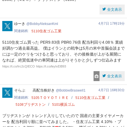
全文表示
BobbyAleksanKml
ゆーき
4月7日 17時19分
BobbyAleksanKml
関連銘柄
住友ゴム工業
5110
5110住友ゴム買った PER9.83倍 PBR0.76倍 配当利回り4.08％ 業績
好調かつ過去最高益。 僕はイランとの戦争は5月の米中首脳会談まで
には一定のケリをつけると思っており、その後株価が上がる展開に
なれば、絶賛低迷中の車関連は上がりそうかと少しずつ仕込みます
https://t.co/Irc2cQIECO
https://t.co/leyIxEIB93
全文表示
BobbieBraswell1
そらぶ 高配当株好き
4月7日 16時30分
BobbieBraswell1
関連銘柄
ＴＯＹＯＴＩＲＥ
住友ゴム工業
5105
5110
ブリヂストン
横浜ゴム
5108
5101
ブリヂストンが トレンド入りしていたので 国産の主要タイヤメーカ
ーを 配当利回り順に並べてみました。 ・住友ゴム工業 4.10% ・ブ