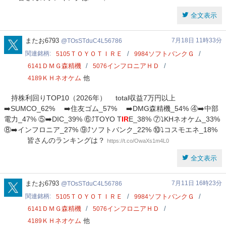
全文表示
TOsSTduC4L56786
またお6793
7月18日 11時33分
TOsSTduC4L56786
関連銘柄
ＴＯＹＯＴＩＲＥ
ソフトバンクＧ
5105
9984
ＤＭＧ森精機
インフロニアＨＤ
6141
5076
ＫＨネオケム
他
4189
持株利回りTOP10（2026年） total収益7万円以上
➡️SUMCO_62% ➡️住友ゴム_57% ➡️DMG森精機_54% ④➡️中部
電力_47% ⑤➡️DIC_39% ⑥⤴️TOYO T
IR
E_38% ⑦⤵️KHネオケム_33%
⑧➡️インフロニア_27% ⑨⤴️ソフトバンク_22% ⑩⤵️コスモエネ_18%
皆さんのランキングは？
https://t.co/OwaXs1m4L0
全文表示
TOsSTduC4L56786
またお6793
7月11日 16時23分
TOsSTduC4L56786
関連銘柄
ＴＯＹＯＴＩＲＥ
ソフトバンクＧ
5105
9984
ＤＭＧ森精機
インフロニアＨＤ
6141
5076
ＫＨネオケム
他
4189