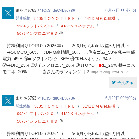
TOsSTduC4L56786
またお6793
6月27日 11時26分
TOsSTduC4L56786
関連銘柄
ＴＯＹＯＴＩＲＥ
ＤＭＧ森精機
5105
6141
ソフトバンクＧ
ＫＨネオケム
9984
4189
インフロニアＨＤ
他
5076
持株利回りTOP10（2026年） ※ 6月からtotal収益6万円以上
➡️SUMCO_66% ⤴️DMG森精機_56% ⤵️住友ゴム_53% ④➡️中部
電力_49% ⑤➡️ソフトバンク_36% ⑥⤴️KHネオケム_34%
⑦➡️DIC_29% ⑧⤴️インフロニア_28% ⑨⤵️TOYO T
IR
E_26% ⑩➡️コス
モエネ_20% 皆さんのランキングは？
https://t.co/gCrdwIEsUV
全文表示
TOsSTduC4L56786
またお6793
6月20日 09時03分
TOsSTduC4L56786
関連銘柄
ＴＯＹＯＴＩＲＥ
ＤＭＧ森精機
5105
6141
ソフトバンクＧ
ＫＨネオケム
9984
4189
インフロニアＨＤ
他
5076
持株利回りTOP10（2026年） ※ 6月からtotal収益6万円以上