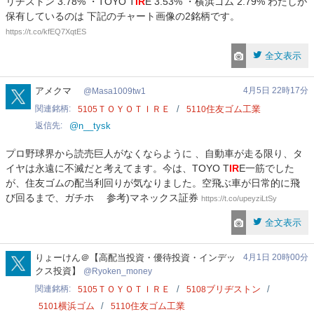
リヂストン 3.78% ・TOYO T
IR
E 3.53% ・横浜ゴム 2.79% わたしが
保有しているのは 下記のチャート画像の2銘柄です。
https://t.co/kfEQ7XqtES
全文表示
Masa1009tw1
アメクマ
4月5日 22時17分
Masa1009tw1
関連銘柄
ＴＯＹＯＴＩＲＥ
住友ゴム工業
5105
5110
返信先
@n__tysk
プロ野球界から読売巨人がなくならように 、自動車が走る限り、タ
イヤは永遠に不滅だと考えてます。今は、TOYO T
IR
E一筋でした
が、住友ゴムの配当利回りが気なりました。空飛ぶ車が日常的に飛
び回るまで、ガチホ 参考)マネックス証券
https://t.co/upeyziLtSy
全文表示
Ryoken_money
りょーけん＠【高配当投資・優待投資・インデッ
4月1日 20時00分
クス投資】
Ryoken_money
関連銘柄
ＴＯＹＯＴＩＲＥ
ブリヂストン
5105
5108
横浜ゴム
住友ゴム工業
5101
5110