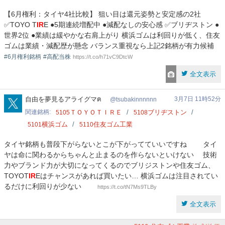
【6月権利：タイヤ4社比較】 狙い目は還元姿勢と安定感の2社
✅TOYO T
IR
E ●5期連続増配中 ●減配なしの安心感 ✅ブリヂストン ●
世界2位 ●業績は緩やかな右肩上がり 横浜ゴムは利回りが低く、住友
ゴムは業績・減配歴が懸念 バランス重視なら上記2銘柄が有力候補
#6月権利銘柄
#高配当株
https://t.co/h71vC9DtcW
全文表示
tsubakinnnnnn
自由を夢見るアライグマฅ
3月7日 11時52分
tsubakinnnnnn
関連銘柄
ＴＯＹＯＴＩＲＥ
ブリヂストン
5105
5108
横浜ゴム
住友ゴム工業
5101
5110
タイヤ銘柄も普段下がらないとこが下がってていいですね タイ
ヤは命に関わるからちゃんと止まるのを作らないといけない 技術
力やブランド力が大切になってくるのでブリジストンや住友ゴム、
TOYOT
IR
Eはチャンスがあれば買いたい… 横浜ゴムは注目されてい
るだけに利回りが少ない
https://t.co/tN7Ms9TLBy
全文表示