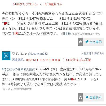
ブリヂストン
横浜ゴム
5108
5101
今の時期買うなら、６月配当権利をもらえるゴム系 の会社かな ブリ
ヂストン 利回り 3.67% 横浜ゴム 利回り 2.81% TOYO
T
IR
E 利回り 3.44% 住友ゴム工業 利回り 4.02% 潰れる心配は
まずない。利回りも良い ブリヂストンは最近短期売買しています。
TOYO T
IR
Eは永久ホールド銘柄です。
#日本株
https://t.co/u3ujDgNFMC
全文表示
teconyan982
♡てこにゃ
4月9日 21時17分
teconyan982
関連銘柄
ＭＩＲＡＲＴＨＨＤ
住友ゴム工業
8897
5110
2026/4/9（木） 含み益は昨日51Kから37Kへ
#てこにゃの株式素人投資
減少 さらに何を間違えたのか住友ゴムを朝イチの高値で買ってし
まい、▲30円終値で3,000円の含み損に…笑 M
IR
ARTHリートを1
株、4月初めより高いけど今日のほぼ最安値でゲット
https://t.co/FPX8O8AKMF
全文表示