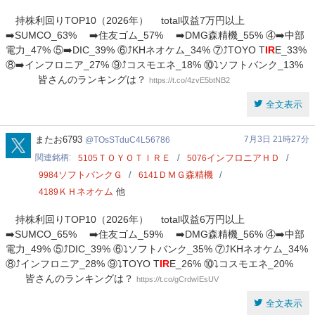
持株利回りTOP10（2026年） total収益7万円以上
➡️SUMCO_63% ➡️住友ゴム_57% ➡️DMG森精機_55% ④➡️中部
電力_47% ⑤➡️DIC_39% ⑥⤴️KHネオケム_34% ⑦⤴️TOYO T
IR
E_33%
⑧➡️インフロニア_27% ⑨⤴️コスモエネ_18% ⑩⤵️ソフトバンク_13%
皆さんのランキングは？
https://t.co/4zvE5btNB2
全文表示
TOsSTduC4L56786
またお6793
7月3日 21時27分
TOsSTduC4L56786
関連銘柄
ＴＯＹＯＴＩＲＥ
インフロニアＨＤ
5105
5076
ソフトバンクＧ
ＤＭＧ森精機
9984
6141
ＫＨネオケム
他
4189
持株利回りTOP10（2026年） total収益6万円以上
➡️SUMCO_65% ➡️住友ゴム_59% ➡️DMG森精機_56% ④➡️中部
電力_49% ⑤⤴️DIC_39% ⑥⤵️ソフトバンク_35% ⑦⤴️KHネオケム_34%
⑧⤴️インフロニア_28% ⑨⤵️TOYO T
IR
E_26% ⑩⤵️コスモエネ_20%
皆さんのランキングは？
https://t.co/gCrdwIEsUV
全文表示