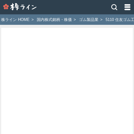
株
ラ
イ
株ライン HOME
>
国内株式銘柄・株価
>
ゴム製品業
>
5110 住友ゴム
ン
［ツ
イ
ッ
タ
ー
で
株
価
予
想
お
す
す
め
銘
柄］