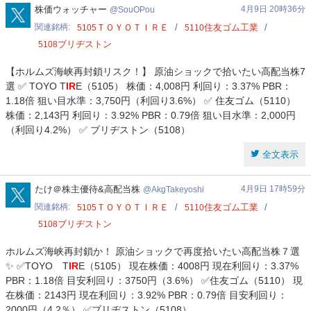
SouOPou
株価ウォッチャー
4月9日 20時36分
SouOPou
関連銘柄
ＴＯＹＯＴＩＲＥ
住友ゴム工業
5105
5110
ブリヂストン
5108
【ホルムズ海峡再封鎖リスク！】 原油ショックで拾いたい高配当株7
選 ✅ TOYO T
IR
E（5105） 株価：4,008円 利回り：3.37% PBR：
1.18倍 狙い目水準：3,750円（利回り3.6%） ✅ 住友ゴム（5110）
株価：2,143円 利回り：3.92% PBR：0.79倍 狙い目水準：2,000円
（利回り4.2%） ✅ ブリヂストン（5108）
全文表示
AkgTakeyoshi
たけ＠株主優待&高配当株
4月9日 17時59分
AkgTakeyoshi
関連銘柄
ＴＯＹＯＴＩＲＥ
住友ゴム工業
5105
5110
ブリヂストン
5108
ホルムズ海峡再封鎖か！ 原油ショックで再度拾いたい高配当株７選
✨ ✅TOYO T
IR
E（5105） 現在株価：4008円 現在利回り：3.37%
PBR：1.18倍 目安利回り：3750円（3.6%） ✅住友ゴム（5110） 現
在株価：2143円 現在利回り：3.92% PBR：0.79倍 目安利回り：
2000円（4.2％） ✅ブリヂストン（5108）