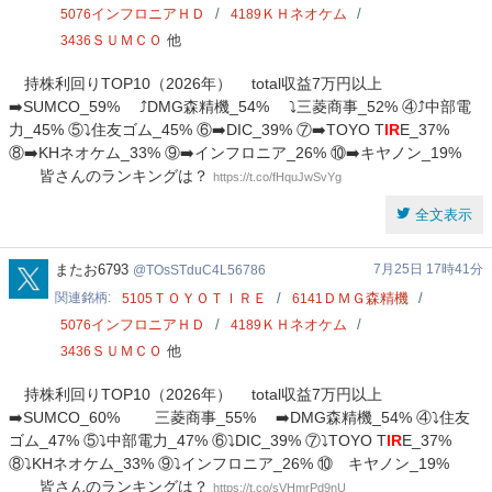
インフロニアＨＤ
ＫＨネオケム
5076
4189
ＳＵＭＣＯ
他
3436
持株利回りTOP10（2026年） total収益7万円以上
➡️SUMCO_59% ⤴️DMG森精機_54% ⤵️三菱商事_52% ④⤴️中部電
力_45% ⑤⤵️住友ゴム_45% ⑥➡️DIC_39% ⑦➡️TOYO T
IR
E_37%
⑧➡️KHネオケム_33% ⑨➡️インフロニア_26% ⑩➡️キヤノン_19%
皆さんのランキングは？
https://t.co/fHquJwSvYg
全文表示
TOsSTduC4L56786
またお6793
7月25日 17時41分
TOsSTduC4L56786
関連銘柄
ＴＯＹＯＴＩＲＥ
ＤＭＧ森精機
5105
6141
インフロニアＨＤ
ＫＨネオケム
5076
4189
ＳＵＭＣＯ
他
3436
持株利回りTOP10（2026年） total収益7万円以上
➡️SUMCO_60% 三菱商事_55% ➡️DMG森精機_54% ④⤵️住友
ゴム_47% ⑤⤵️中部電力_47% ⑥⤵️DIC_39% ⑦⤵️TOYO T
IR
E_37%
⑧⤵️KHネオケム_33% ⑨⤵️インフロニア_26% ⑩ キヤノン_19%
皆さんのランキングは？
https://t.co/sVHmrPd9nU