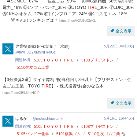
➡️SUMCO_67% 住友ゴム_59% ⤵️DMG森精機_56% ④⤵️中部
電力_48% ⑤⤵️ソフトバンク_38% ⑥⤵️TOYO T
IR
E_30% ⑦⤵️DIC_30%
⑧⤵️KHネオケム_27% ⑨⤵️インフロニア_24% ⑩⤵️コスモエネ_18%
皆さんのランキングは？
https://t.co/A2NBu02eKL
全文表示
hwH3D2XM9NHPkGt
専業投資家ゆ〜(塩漬け 氷結)
5月22日 04時00分
hwH3D2XM9NHPkGt
関連銘柄
ＴＯＹＯＴＩＲＥ
ブリヂストン
5105
5108
住友ゴム工業
5110
【3分決算3選】タイヤ銘柄!!配当利回り3%以上【ブリヂストン・住
友ゴム工業・TOYO T
IR
E】 - 株式投資/お金のなる木
https://t.co/XE9JJmHGiP
全文表示
mukeshkumarlkr
はるか
5月16日 16時45分
mukeshkumarlkr
関連銘柄
ＴＯＹＯＴＩＲＥ
ブリヂストン
5105
5108
バンドー化学
横浜ゴム
住友ゴム工業
他
5195
5101
5110