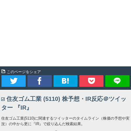
このページをシェア
ツ
シ
ブ
Pocket
住友ゴム工業 (5110) 株予想・IR反応＠ツイッ
イ
ェ
ッ
ター 『IR』
ー
ア
ク
住友ゴム工業(5110)に関連するツイッターのタイムライン（株価の予想や実
況）の中から更に『IR』で絞り込んだ検索結果。
ト
マ