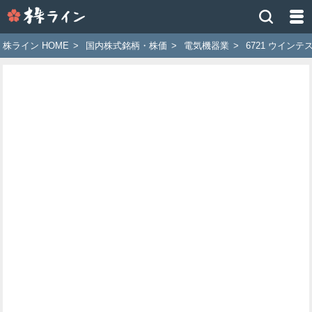
株
ラ
イ
株ライン HOME
>
国内株式銘柄・株価
>
電気機器業
>
6721 ウインテ
ン
［ツ
イ
ッ
タ
ー
で
株
価
予
想
お
す
す
め
銘
柄］