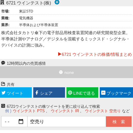
6721
ウインテスト(株)
ー
市場:
東証STD
業種:
電気機器
ク
業界:
半導体および半導体装置
株式会社タカトリ傘下の電子部品用検査装置関連の研究開発型企業。
半導体計測やアナログ／デジタルを混載するミックスド・シグナル・
デバイスの計測に強み。
6721 ウインテストの株価/情報まとめ
12時間以内の売買感情
none
共有
ツイート
シェア
LINEで送る
ブックマーク
6721ウインテストの株ツイートを更に絞り込んで検索
例
ウインテスト PTS
ウインテスト IR
ウインテスト 空売り
など