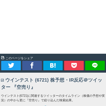
このページをシェア
ツ
シ
ブ
Pocket
ウインテスト (6721) 株予想・IR反応＠ツイッ
イ
ェ
ッ
ター 『空売り』
ー
ア
ク
ウインテスト(6721)に関連するツイッターのタイムライン（株価の予想や実
況）の中から更に『空売り』で絞り込んだ検索結果。
ト
マ