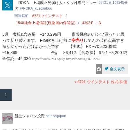
ROKA_kusokabuu
ROKA 上場廃止見届け人・クソ株専門トレー
5月31日 10時45分
ダ
ROKA_kusokabuu
関連銘柄
ウインテスト
6721
純金上場信託(現物国内保管型)
ＦＩＧ
1540
4392
5月 実現&含み損 −140,296円 齋藤飛鳥のパンツ買ったと思
って切り替えます。 FIG吹き上げ前に
空売り
してんの芸術点高すぎ
命が助かっただけよかったです 【実現】 FX −70,523 株式
−15,889 合計 86,412 【含み損】 6721 −5,200 純
金信託 −42,030
https://t.co/wJc5LSptJy
https://t.co/HQHRPo26Zi
全文表示
6721
ウインテスト
株式/株価
1
新
新生ジャパン投資
shinseijapan
生
ジ