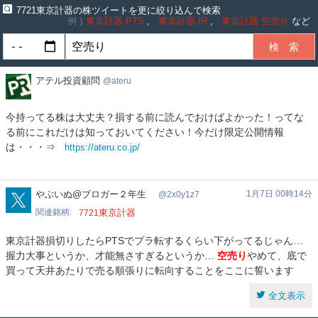
7721東京計器の株ツイートを更に絞り込んで検索
例
東京計器 PTS
東京計器 IR
東京計器 空売り
など
ア
アテル投資顧問
ateru
テ
ル
今持ってる株は大丈夫？損する前に読んでおけばよかった！ってな
投
る前にこれだけは知っておいてください！今だけ限定公開情報
資
は・・・⇒
https://ateru.co.jp/
顧
問
2x0y1z7
やぶいぬ@ブロガー２年生
1月7日 00時14分
2x0y1z7
関連銘柄
東京計器
7721
東京計器損切りしたらPTSでプラ転するくらい下がってるじゃん…
握力大事というか、才能無さすぎるというか…
空売り
やめて、底で
買って天井あたりで売る順張りに転向することをここに誓います
全文表示