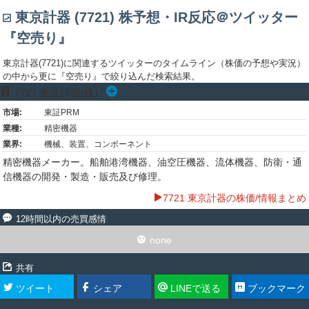
東京計器 (7721) 株予想・IR反応＠ツイッター
『空売り』
東京計器(7721)に関連するツイッターのタイムライン（株価の予想や実況）
の中から更に『空売り』で絞り込んだ検索結果。
7721
東京計器(株)
市場:
東証PRM
業種:
精密機器
業界:
機械、装置、コンポーネント
精密機器メーカー。船舶港湾機器、油空圧機器、流体機器、防衛・通
信機器の開発・製造・販売及び修理。
7721 東京計器の株価/情報まとめ
12時間以内の売買感情
none
共有
ツイート
シェア
LINEで送る
ブックマーク