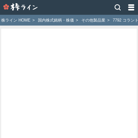
株
ラ
イ
株ライン HOME
>
国内株式銘柄・株価
>
その他製品業
>
7792 コラン
ン
［ツ
イ
ッ
タ
ー
で
株
価
予
想
お
す
す
め
銘
柄］