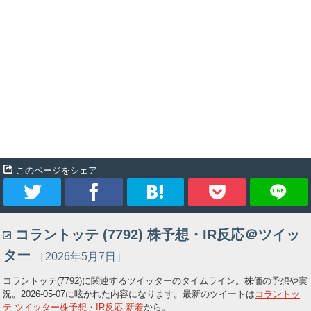
このページをシェア
ツ
シ
ブ
Pocket
コラントッテ (7792) 株予想・IR反応＠ツイッ
イ
ェ
ッ
ター
［2026年5月7日］
ー
ア
ク
コラントッテ(7792)に関連するツイッターのタイムライン。株価の予想や実
況。
2026-05-07
に呟かれた内容になります。最新のツイートは
コラントッ
ト
マ
テ ツイッター株予想・IR反応 新着
から。