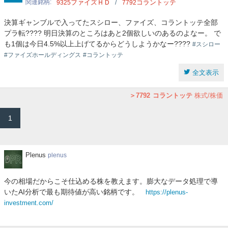
関連銘柄
ファイズＨＤ
コラントッテ
9325
7792
決算ギャンブルで入ってたスシロー、ファイズ、コラントッテ全部
プラ転???? 明日決算のところはあと2個欲しいのあるのよなー。 で
も1個は今日4.5%以上上げてるからどうしようかなー????
#スシロー
#ファイズホールディングス
#コラントッテ
全文表示
7792
コラントッテ
株式/株価
1
Plenus
Plenus
plenus
今の相場だからこそ仕込める株を教えます。膨大なデータ処理で導
いたAI分析で最も期待値が高い銘柄です。
https://plenus-
investment.com/