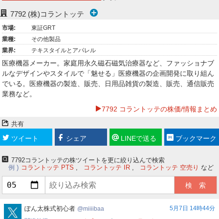
ー
7792
(株)コラントッテ
市場:
東証GRT
ク
業種:
その他製品
業界:
テキスタイルとアパレル
医療機器メーカー。家庭用永久磁石磁気治療器など、ファッショナブ
ルなデザインやスタイルで「魅せる」医療機器の企画開発に取り組ん
でいる。医療機器の製造、販売、日用品雑貨の製造、販売、通信販売
業務など。
7792 コラントッテの株価/情報まとめ
共有
ツイート
シェア
LINEで送る
ブックマーク
7792コラントッテの株ツイートを更に絞り込んで検索
例
コラントッテ PTS
コラントッテ IR
コラントッテ 空売り
など
miiiibaa
ぽん太株式初心者
5月7日 14時44分
miiiibaa