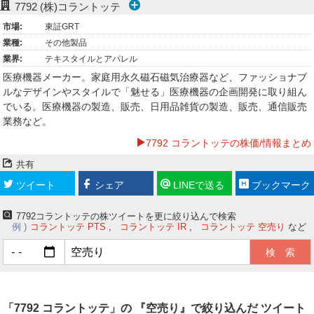
7792
(株)コラントッテ
ー
市場:
東証GRT
業種:
その他製品
ク
業界:
テキスタイルとアパレル
医療機器メーカー。家庭用永久磁石磁気治療器など、ファッショナブ
ルなデザインやスタイルで「魅せる」医療機器の企画開発に取り組ん
でいる。医療機器の製造、販売、日用品雑貨の製造、販売、通信販売
業務など。
7792 コラントッテの株価/情報まとめ
共有
ツイート
シェア
LINEで送る
ブックマーク
7792コラントッテの株ツイートを更に絞り込んで検索
例
コラントッテ PTS
コラントッテ IR
コラントッテ 空売り
など
「7792 コラントッテ」の 『空売り』で絞り込んだ ツイート