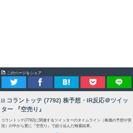
このページをシェア
ツ
シ
ブ
Pocket
コラントッテ (7792) 株予想・IR反応＠ツイッ
イ
ェ
ッ
ター 『空売り』
ー
ア
ク
コラントッテ(7792)に関連するツイッターのタイムライン（株価の予想や実
況）の中から更に『空売り』で絞り込んだ検索結果。
ト
マ