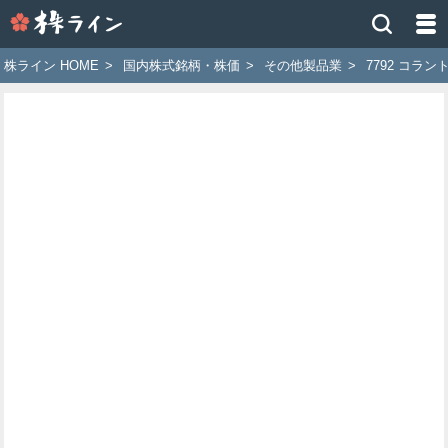
株
ラ
イ
株ライン HOME
>
国内株式銘柄・株価
>
その他製品業
>
7792 コラン
ン
［ツ
イ
ッ
タ
ー
で
株
価
予
想
お
す
す
め
銘
柄］