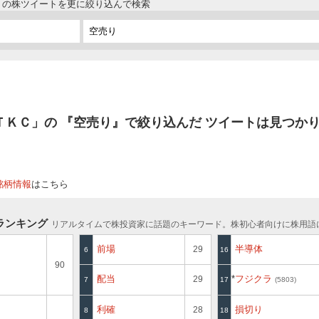
ＫＣの株ツイートを更に絞り込んで検索
6 ＴＫＣ」の 『空売り』で絞り込んだ ツイートは見つか
銘柄情報
はこちら
ランキング
リアルタイムで株投資家に話題のキーワード。株初心者向けに株用語
前場
半導体
29
6
16
90
配当
フジクラ
29
7
17
5803
利確
損切り
28
8
18