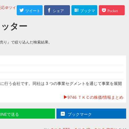
反応＠ツイッター
>
ツイート
シェア
ブックマ
Pocket
ーク
ツイッター
空売り』で絞り込んだ検索結果。
に行う会社です。同社は 3 つの事業セグメントを通じて事業を展開
9746 ＴＫＣの株価/情報まとめ
LINEで送る
ブックマーク