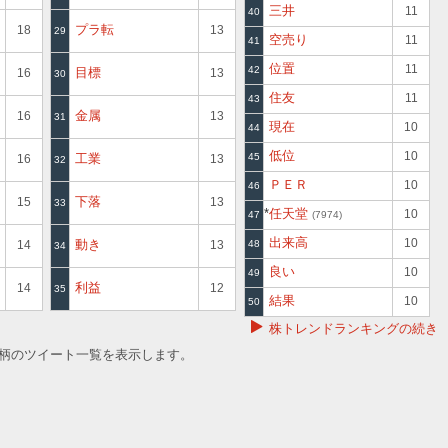
三井
11
40
プラ転
18
13
29
空売り
11
41
位置
11
42
目標
16
13
30
住友
11
43
金属
16
13
31
現在
10
44
低位
10
工業
45
16
13
32
ＰＥＲ
10
46
下落
15
13
33
任天堂
10
47
7974
出来高
10
動き
14
13
48
34
良い
10
49
利益
14
12
35
結果
10
50
株トレンドランキングの続き
銘柄のツイート一覧を表示します。