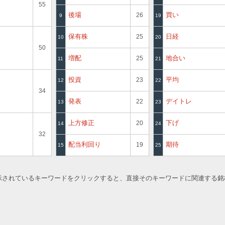
55
後場
買い
26
9
19
保有株
日経
25
10
20
50
増配
地合い
25
11
21
投資
平均
23
12
22
34
発表
デイトレ
22
13
23
上方修正
下げ
20
14
24
32
配当利回り
期待
19
15
25
表示されているキーワードをクリックすると、直接そのキーワードに関連する