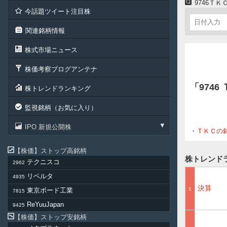
9746Ｔ
今話題ツイート注目株
関連銘柄情報
株式市場ニュース
株価考察ブログアンテナ
「974
株トレンドランキング
監視銘柄（お気に入り）
IPO 新規公開株
ＴＫＣの
株価
ストップ高銘柄
株トレンド
テクニスコ
2962
リベルタ
4935
決算
1
東京ボード工業
7815
ReYuuJapan
9425
株価
ストップ安銘柄