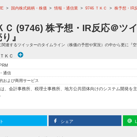
ME
>
国内株式銘柄・株価
>
情報・通信業
>
9746 ＴＫＣ
>
株予想・IR
ＫＣ (9746) 株予想・IR反応＠
売り』
46)に関連するツイッターのタイムライン（株価の予想や実況）の中から更に『
)ＴＫＣ
PRM
・通信
的および商用サービス
会社は、会計事務所、税理士事務所、地方公共団体向けのシステム開発を主
。
ト
シェア