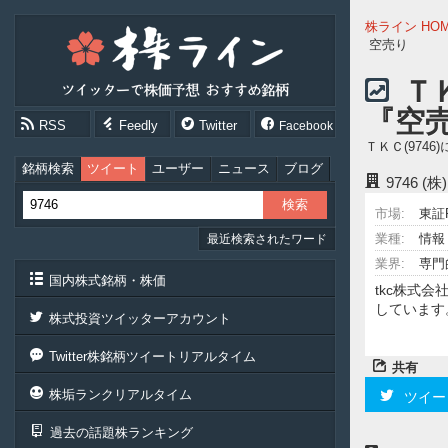
株
株ライン HO
ラ
空売り
イ
ン
Ｔ
［ツ
『空
イ
RSS
Feedly
Twitter
Facebook
ッ
ＴＫＣ(97
タ
ー
銘柄検索
ツイート
ユーザー
ニュース
ブログ
9746
(株
で
株
市場:
東証
価
業種:
情報
最近検索されたワード
予
想
業界:
専門
お
国内株式銘柄・株価
tkc株式
す
しています
す
株式投資ツイッターアカウント
め
銘
Twitter株銘柄ツイートリアルタイム
柄］
共有
株垢ランクリアルタイム
ツイー
過去の話題株ランキング