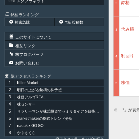
メタプラネット
3350
銘柄
2
銘柄ランキング
検索急騰
Y板 投稿数
含み損
3
このサイトについて
相互リンク
株ブログパーツ
利回り
4
お問い合わせ
逆アクセスランキング
株価
1
Killer Market
5
2
明日の上がる銘柄の株予想
3
株価アルゴREAL
4
株センサー
※ 「*」が
5
サラリーマンが株式投資でセミリタイアを目指してみました。
6
marketmakerの株式トレンド分析
7
naoakix GO GO!!
8
かぶさくら