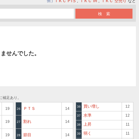
ＴＫＣ PTS
ＴＫＣ IR
ＴＫＣ 空売り
など
例
りませんでした。
に補足あり。
買い増し
12
36
ＰＴＳ
19
14
26
水準
12
37
割れ
19
14
27
上昇
11
38
弱く
11
39
節目
19
14
28