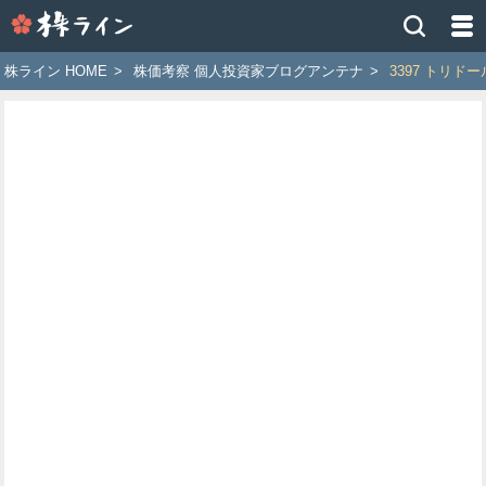
株
ラ
イ
株ライン HOME
>
株価考察 個人投資家ブログアンテナ
>
3397 トリ
ン
［ツ
イ
ッ
タ
ー
で
株
価
予
想
お
す
す
め
銘
柄］