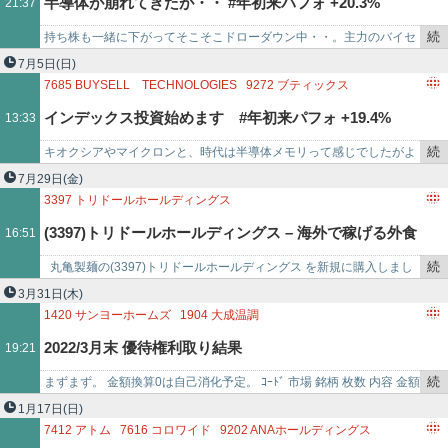
半導体が崩れてきたが・・ #年初来パフォ +20.3%
21:37
事
6062
チャーム・ケア・コーポレーション
3984
ユーザーローカル
ＭＰＯ,東京海上
で
4053
SUN ASTERISK
6086
シンメンテホールディングス
続
持ち株も一緒に下がってそこそこドローダウン中・・。主力のバイセ
7033
マネジメントソリューションズ
き
ルなどリユースも下落してる。ただセキュリティ系は底堅く、また、
7月5日
(日)
4442
バルテス・ホールディングス
7085
カーブスホールディングス
を
優待目当てで保有中の外食…
7685
BUYSELL TECHNOLOGIES
9272
ブティックス
3097
物語コ
記
3093
トレジャー・ファクトリー
2681
ゲオホールディングス
インデックス投資始めます #年初来パフォ +19.4%
13:33
事
6062
チャーム・ケア・コーポレーション
3984
ユーザーローカル
で
4053
SUN ASTERISK
6086
シンメンテホールディングス
続
キオクシアやマイクロンと、時代は半導体メモリって感じでしたがよ
7033
マネジメントソリューションズ
き
うやく半導体が崩れてきて、内需株に資金循環してきました。アメ株
7月29日
(金)
4442
バルテス・ホールディングス
7085
カーブスホールディングス
を
もセキュリティ銘柄中心に…
3397
トリドールホールディングス
7792
コラン
記
(3397)トリドールホールディングス – 海外で稼げる外食
16:51
事
で
続
丸亀製麺の(3397)トリドールホールディングス を新規に購入しまし
企業になれそうな気がする
き
た。 購入理由は海外で大きく稼げそうな日本の外食企業だから で
3月31日
(木)
を
す。 …
1420
サンヨーホームズ
1904
大成温調
記
3360
シップヘルスケアホールディングス
2139
中広
2022/3月末 優待権利取り結果
19:21
事
2309
シミックホールディングス
2378
ルネサンス
で
2676
高千穂交易
2681
ゲオホールディングス
2730
エディオン
続
まずまず。 金額換算0は自己消化予定。 ｺｰﾄﾞ 市場 銘柄 枚数 内容 金額
3034
クオールホールディングス
3059
ヒラキ
き
換算…
1月17日
(日)
3067
東京一番フーズ
3079
ディーブイエックス
を
7412
アトム
7616
コロワイド
9202
ANAホールディングス
3099
三越伊勢丹ホールディングス
3166
OCHIホールディングス
記