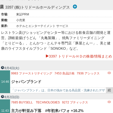
ー
3397
(株)トリドールホールディングス
市場:
東証PRM
ク
業種:
小売業
業界:
ホテルとエンターテイメント サービス
レストラン及びショッピングセンター等における飲食店舗の開発と運
営。讃岐釜揚げうどん 「丸亀製麺」、焼鳥ファミリーダイニング
「とりどーる」、とんかつ・とんテキ専門店「豚屋とん一」、美と健
康のライフスタイルブランド「SONOKO」など。
3397 トリドールＨＤの株価/情報まとめ
8月4日
(火)
9983
ファーストリテイリング
7453
良品計画
7936
アシックス
7974
任天堂
7832
バンダイナムコホールディングス
ジャパンブランド
14:46
6758
ソニーグループ
4911
資生堂
4452
花王
4922
コーセーホールディングス
7956
ピジョン
続
「ジャパンブランド」は、日本の強みである高品質・洗練されたデザ
2587
サントリービバレッジ＆フード
2802
味の素
き
イン・技術力・文化的魅力 （アニメ・食・インバウンド・モノづくり
8月2日
(日)
3397
トリドールホールディングス
8050
セイコーグループ
を
など）をバックボーン…
7685
BUYSELL TECHNOLOGIES
9272
ブティックス
7309
シマノ
記
3093
トレジャー・ファクトリー
2681
ゲオホールディングス
主力が軒並み下落 #年初来パフォ +16.2%
11:43
事