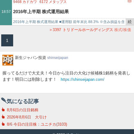
を
計画で…
9468
カドカワ
6172
メタップス
記
3397
トリドールホールディングス
9206
スターフライヤー
2016年上半期 株式運用結果
18:57
事
3186
ネクステージ
4776
サイボウズ
7157
ライフネット生命保険
で
8316
三井住友フィナンシャルグループ
続
2016年上半期 株式運用結果 ■運用額 前年末比 88.3% ※含み損益を含
き
む運用額ベース 月次更新が止まっておりましたので、久しぶり…
3397
トリドールホールディングス
株式/株価
を
1
記
事
で
新
新生ジャパン投資
shinseijapan
生
ジ
握ってるだけで大丈夫！今日から注目の大化け候補株1銘柄を発表し
ャ
ます！明日には削除します！
https://shinseijapan.com/
パ
ン
投
資
気になる記事
8月6日の注目銘柄
2026年8月6日 大引け
8/6 今日の注目株：ユニチカ(3103)