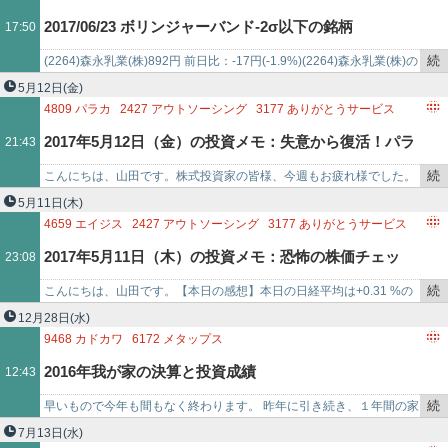
記
4321
ケネディクス
6841
横河電機
7312
タカタ
2017/06/23 ボリンジャーバンド-2σ以下の銘柄
17:50
事
8725
MS＆ADインシュアランスグループホールディングス
で
8804
東京建物
9107
川崎汽船
続
(2264)森永乳業(株)892円 前日比：-17円(-1.9%)(2264)森永乳業(株)の
き
テクニカル分析を見る (3397)(株)トリドール2…
5月12日
(金)
を
4809
パラカ
2427
アウトソーシング
3177
ありがとうサービス
記
2925
ピックルスコーポレーション
2017年5月12日（金）の投資メモ：失意から復活！パラ
21:43
事
3397
トリドールホールディングス
3895
ハビックス
で
4248
竹本容器
1949
住友電設
続
こんにちは、山田です。株式投資家の皆様、今週もお疲れ様でした。
カ（4809）を買い増し
き
【本日の感想】本日の日経平均は-0.39 %の19883。この前のダウ
5月11日
(木)
を
20000のとき…
4659
エイジス
2427
アウトソーシング
3177
ありがとうサービス
記
2925
ピックルスコーポレーション
2017年5月11日（木）の投資メモ：恐怖の株価チェッ
23:08
事
3397
トリドールホールディングス
3895
ハビックス
で
4248
竹本容器
4809
パラカ
続
こんにちは、山田です。【本日の感想】本日の日経平均は+0.31 %の
ク！
き
19961。は～無気力。日経平均は20000行くのか、行かないのか！？
12月28日
(水)
を
とか盛り上…
9468
カドカワ
6172
メタップス
記
3397
トリドールホールディングス
3416
ピクスタ
3668
コロプラ
2016年我が家の決算と投資成績
12:43
事
3911
AIMING
6535
アイモバイル
で
続
早いもので今年も間もなく終わります。 昨年に引き続き、１年間の家
き
計簿のチェックと投資成績を振り返ります。 50年計画はこちら↓ 50年
7月13日
(水)