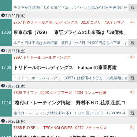
6062
チャーム・ケア・コーポレーション
3984
ユーザーローカル
で
4053
SUN ASTERISK
6086
シンメンテホールディングス
続
テスラが決算後に３０％ほど下落。バイセルも弱めの月次発表後にだ
7033
マネジメントソリューションズ
き
だ下がり…半導体銘柄は持ってないが、飲食株やバリューは底堅い反
7月29日
(水)
4442
バルテス・ホールディングス
7085
カーブスホールディングス
を
面主力でやられてしまいま…
2767
円谷フィールズホールディングス
8218
コメリ
7309
シマノ
3097
物語コ
記
4180
APPIER GROUP
3397
トリドールホールディングス
東京市場（7/29） 東証プライムの出来高は「39億株」
18:00
事
6337
テセック
3907
シリコンスタジオ
5285
ヤマックス
で
3549
クスリのアオキホールディングス
9227
マイクロ波化学
続
本日の日経平均は大幅続落。前日までの3日で4,000円超もの下落によ
6522
アスタリスク
4461
第一工業製薬
き
る売り方の買い戻し余地の高まり、韓国メモリー大手SKハイニックス
7月25日
(土)
6349
小森コーポレーション
7740
タムロン
6524
湖北工業
を
の好決算を背景に…
3397
トリドールホールディングス
6961
エンプラス
6822
大井電気
9166
GENDA
4431
スマレ
記
トリドールホールディングス Fulhamの事業再建
17:00
事
で
続
トリドールホールディングス（3397）は低価格うどん「丸亀製麺」が
き
主力。香港地盤のヌードル「タムジャイ」など海外での出店も積極
7月23日
(木)
を
的。■ 業績・参考指標…
7800
アミファ
2903
シノブフーズ
4234
サンエー化研
記
1870
矢作建設工業
7420
佐鳥電機
[格付け・レーティング情報] 野村不ＨＤ,荏原,荏原,コ
17:16
事
3397
トリドールホールディングス
6580
ライトアップ
で
6946
日本アビオニクス
7958
天馬
続
格付け・レーティング情報 野村不ＨＤ ＧＳ 買い 1200→1230 950.4
クサイエレ,ベイカレント,日電波,レーザーテク,ウシオ
き
荏原 ＧＳ 買い 7800→7900 5752…
7月20日
(月)
を
7685
BUYSELL TECHNOLOGIES
9272
ブティックス
電,かんぽ生命,サイゼリヤ,朝日インテク,東エレク,ＳＯ
記
3093
トレジャー・ファクトリー
2681
ゲオホールディングス