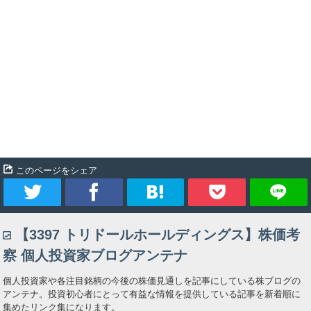
このページをシェア
ツ
シ
ブ
Pocket
【3397 トリドールホールディングス】株価考
イ
ェ
ッ
察 個人投資家ブログアンテナ
ー
ア
ク
個人投資家や各注目銘柄の今後の株価見通しを記事にしている株ブログの
アンテナ。投資初心者にとって有益な情報を提供している記事を新着順に
ト
マ
集めたリンク集になります。