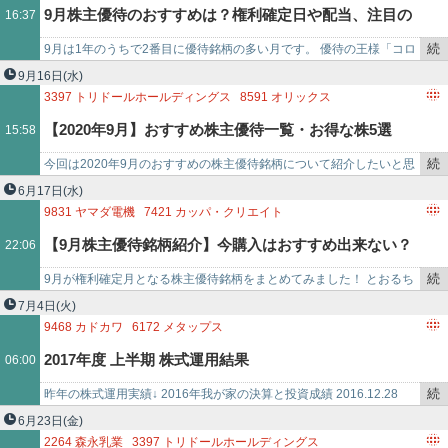
7550
ゼンショーホールディングス
2652
まんだらけ
9月株主優待のおすすめは？権利確定日や配当、注目の
16:37
3167
TOKAIホールディング
事
4928
ノエビアホールディングス
4650
SDエンターテイメント
で
8591
オリックス
4661
オリエンタルランド
2928
RIZAPグループ
続
9月は1年のうちで2番目に優待銘柄の多い月です。 優待の王様「コロ
優待内容を解説
3397
トリドールホールディングス
3464
プロパティエージェント
き
ワイド」や傘下の「アトム」、すき家などを手掛ける「ゼンショー」
9月16日
(水)
4720
城南進学研究社
2179
成学社
4304
Eストアー
2139
中広
を
など多く…
3397
トリドールホールディングス
8591
オリックス
7291
日本プラスト
1726
ビーア
記
4931
新日本製薬
6181
パートナーエージェント
7524
マルシェ
【2020年9月】おすすめ株主優待一覧・お得な株5選
15:58
事
で
続
今回は2020年9月のおすすめの株主優待銘柄について紹介したいと思
き
います。 ここではある程度優待獲得最低額が低く、株価に対してお得
6月17日
(水)
を
な優待だと思うも…
9831
ヤマダ電機
7421
カッパ・クリエイト
記
2432
ディー・エヌ・エー
8136
サンリオ
【9月株主優待銘柄紹介】今購入はおすすめ出来ない？
22:06
事
9202
ANAホールディングス
3397
トリドールホールディングス
で
続
9月が権利確定月となる株主優待銘柄をまとめてみました！ とおるち
その理由は？
き
ゃん 結論を先に言います！ 今から紹介する株主優待銘柄の購入は
7月4日
(火)
を
全…
9468
カドカワ
6172
メタップス
記
3397
トリドールホールディングス
3930
はてな
3416
ピクスタ
2017年度 上半期 株式運用結果
06:00
事
3911
AIMING
6535
アイモバイル
8202
ラオックス
で
続
昨年の株式運用実績↓ 2016年我が家の決算と投資成績 2016.12.28
き
2017年度 上半期振り返り 2017…
6月23日
(金)
を
2264
森永乳業
3397
トリドールホールディングス