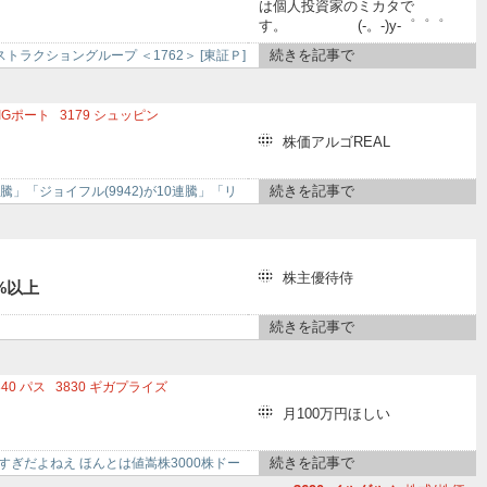
452
花王
4471
三洋化成工業
は個人投資家のミカタで
す。 (-。-)y-゜゜゜
インコーポレーテッド
ンク
続きを記事で
ラクショングループ ＜1762＞ [東証Ｐ]
IGポート
3179
シュッピン
株価アルゴREAL
続きを記事で
連騰」「ジョイフル(9942)が10連騰」「リ
株主優待侍
%以上
続きを記事で
840
パス
3830
ギガプライズ
上場投信ダブルインバース
月100万円ほしい
シーズ
4335
アイ・ピー・エス
続きを記事で
りすぎだよねえ ほんとは値嵩株3000株ドー