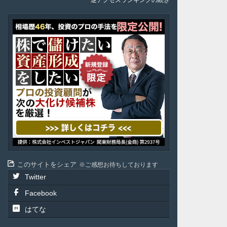
逆アクセスランキングの続き
ア
テ
ル
投
資
顧
問
このサイトをシェア
ご感想お待ちしております
Twitter
Facebook
はてな