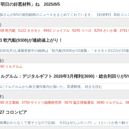
110
日東紡
3433
トーカロ
3668
コロプラ
3690
イルグルム
4052
フィーチャ
4
明日の好悪材料」ね 2025/8/5
483
JMDC
4503
アステラス製薬
4911
資生堂
5301
東海カーボン
5384
フジミ
480
日本冶金工業
5851
リョービ
5885
ジーデップ・アドバンス
9434
ソフトバ
探さんが8/5の個別銘柄のニュースをまとめてくれています。 【好材料】 高松コンスト
-6月期(…
)
308
乾汽船
5122
オカモト
9942
ジョイフル
9245
リベロ
8254
さいか屋
3791
279
ギフトホールディングス
3690
イルグルム
7314
小田原機器
/3 乾汽船(9308)が連続値上がり！
日8/3(月)も連騰更新中の銘柄は「乾汽船(9308)が10連騰」「オカモト(5122)が10
ロ(…
金)
690
イルグルム
ルグルム：デジタルギフト 2026年3月権利(3690)・総合利回りが5
/1にイルグルムから株主優待案内が届いた。普通郵便。 続きを読む
木)
880
大王製紙
3750
サイトリ細胞研究所
3670
協立情報通信
3690
イルグルム
3
695
GMOリサーチ
3850
NTTデータイントラマート
1469
JPX日経400ベア2倍
/27 コロンビア
360
山梨中央銀行
8370
紀陽銀行
8140
リョーサン
2009
鳥越製粉
4284
ソルク
550
UNIPOS
6850
チノー
6190
フェニックスバイオ
6250
やまびこ
燥機おわらなくて寝そうなので記録、 今日はぜんぶロング( ･ᴗ･ ) というか色々触