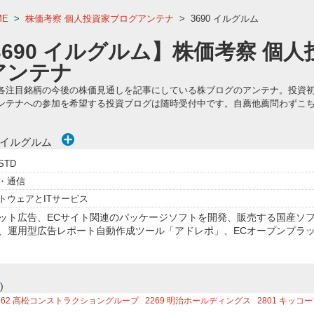
ME
>
株価考察 個人投資家ブログアンテナ
>
3690 イルグルム
3690 イルグルム】株価考察 個
アンテナ
各注目銘柄の今後の株価見通しを記事にしている株ブログのアンテナ。投資
ンテナへの参加を希望する投資ブログは随時受付中です。自薦他薦問わずこ
)イルグルム
STD
・通信
トウェアとITサービス
ット広告、ECサイト関連のパッケージソフトを開発、販売する国産ソ
、運用型広告レポート自動作成ツール「アドレポ」、ECオープンプラット
)
762
高松コンストラクショングループ
2269
明治ホールディングス
2801
キッコー