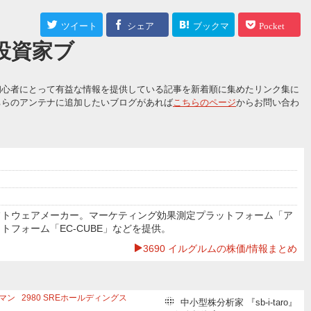
ツイート
シェア
ブックマ
Pocket
人投資家ブ
ーク
初心者にとって有益な情報を提供している記事を新着順に集めたリンク集に
ちらのアンテナに追加したいブログがあれば
こちらのページ
からお問い合わ
フトウェアメーカー。マーケティング効果測定プラットフォーム「ア
フォーム「EC-CUBE」などを提供。
3690 イルグルムの株価/情報まとめ
マン
2980
SREホールディングス
中小型株分析家 『sb-i-taro』