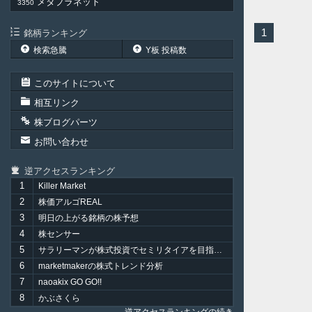
ン
メタプラネット
3350
1
銘柄ランキング
検索急騰
Y板 投稿数
このサイトについて
相互リンク
株ブログパーツ
お問い合わせ
逆アクセスランキング
1
Killer Market
2
株価アルゴREAL
3
明日の上がる銘柄の株予想
4
株センサー
5
サラリーマンが株式投資でセミリタイアを目指してみました。
6
marketmakerの株式トレンド分析
7
naoakix GO GO!!
8
かぶさくら