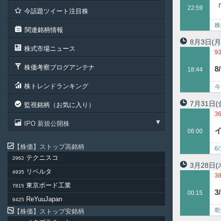
3
「
22:59
今話題ツイート注目株
4
5
株
関連銘柄情報
4
8月3日
(月
株式市場ニュース
9
9
株価考察ブログアンテナ
8
18:44
株トレンドランキング
今
ベ
7月31日
(
監視銘柄（お気に入り）
3
IPO 新規公開株
イ
06:00
株価
ストップ高銘柄
6
テクニスコ
2962
3月28日
(
リベルタ
4935
3
東京ボード工業
7815
3
3
00:15
8
ReYuuJapan
9425
6
乾
株価
ストップ安銘柄