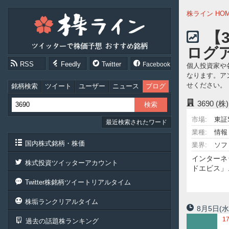
株
株ライン HO
ラ
イ
【
ン
ログ
［ツ
イ
RSS
Feedly
Twitter
Facebook
個人投資家や
ッ
なります。ア
タ
せください。
ー
銘柄検索
ツイート
ユーザー
ニュース
ブログ
で
3690
(株
株
価
市場:
東証
最近検索されたワード
予
想
業種:
情報
お
国内株式銘柄・株価
業界:
ソフ
す
インターネ
す
株式投資ツイッターアカウント
ドエビス」
め
銘
Twitter株銘柄ツイートリアルタイム
柄］
株垢ランクリアルタイム
8月5日
(水
1
過去の話題株ランキング