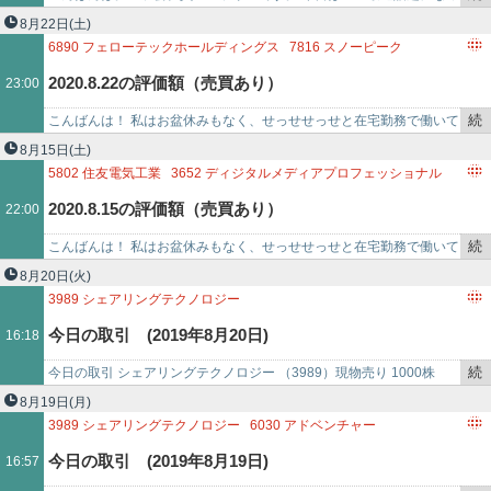
迫で新電力に逆風
き
ている電力需給の逼迫に関する話題です。この影響で12月に購入した
8月22日
(土)
を
グリムス(3…
6890
フェローテックホールディングス
7816
スノーピーク
記
9517
イーレックス
3989
シェアリングテクノロジー
2020.8.22の評価額（売買あり）
23:00
事
6618
大泉製作所
8002
丸紅
で
続
こんばんは！ 私はお盆休みもなく、せっせせっせと在宅勤務で働いて
き
おります。 夏休みは冬にまとめて取りたいと思っています。年末年始
8月15日
(土)
を
は12連休くらい…
5802
住友電気工業
3652
ディジタルメディアプロフェッショナル
記
3989
シェアリングテクノロジー
9517
イーレックス
2020.8.15の評価額（売買あり）
22:00
事
で
続
こんばんは！ 私はお盆休みもなく、せっせせっせと在宅勤務で働いて
き
おります。 夏休みは冬にまとめて取りたいと思っています。年末年始
8月20日
(火)
を
は12連休くらい…
3989
シェアリングテクノロジー
記
今日の取引 (2019年8月20日)
16:18
事
で
続
今日の取引 シェアリングテクノロジー （3989）現物売り 1000株
き
415円STOP高までいっちゃうとは・・・まぁちょこっと儲けたので
8月19日
(月)
を
良しとしま…
3989
シェアリングテクノロジー
6030
アドベンチャー
記
7048
ベルトラ
今日の取引 (2019年8月19日)
16:57
事