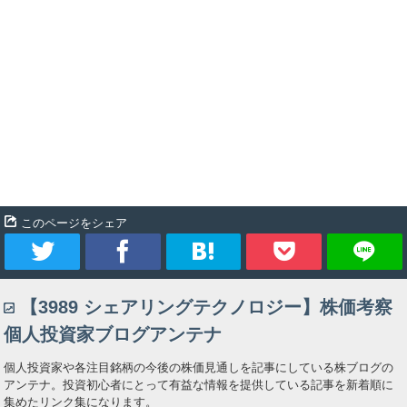
このページをシェア
ツ
シ
ブ
Pocket
【3989 シェアリングテクノロジー】株価考察
イ
ェ
ッ
個人投資家ブログアンテナ
ー
ア
ク
個人投資家や各注目銘柄の今後の株価見通しを記事にしている株ブログの
アンテナ。投資初心者にとって有益な情報を提供している記事を新着順に
ト
マ
集めたリンク集になります。