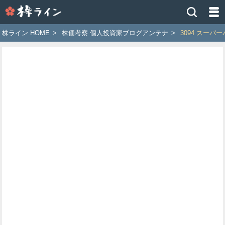
株
ラ
イ
株ライン HOME
>
株価考察 個人投資家ブログアンテナ
>
3094 スーパ
ン
［ツ
イ
ッ
タ
ー
で
株
価
予
想
お
す
す
め
銘
柄］