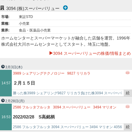
ー
3094
(株)スーパーバリュー
市場:
東証STD
ク
業種:
小売業
業界:
食品・医薬品小売業
ホームセンターとスーパーマーケットが融合した店舗を運営。1996年
株式会社大川ホームセンターとしてスタート。埼玉に地盤。
3094 スーパーバリューの株価/情報まとめ
3月3日
(木)
3989
シェアリングテクノロジー
9827
リリカラ
3094
スーパーバリュー
3900
クラウドワークス
２月１５日
14:57
4170
KAIZEN PLATFORM
続
勝った株3989 シェアリング9827 リリカラ負けた株3094 スーパーバ
き
リュー3675 クロス・マーケティング3900 クラウドワークス4170…
2月28日
(月)
を
2586
フルッタフルッタ
3094
スーパーバリュー
3494
マリオン
記
4056
ニューラルポケット
4264
セキュア
4270
BEEX
2022/02/28 S高銘柄
16:53
事
4371
コアコンセプト・テクノロジー
4427
EDULAB
で
6190
フェニックスバイオ
7037
テノ．ホールディングス
続
2586 フルッタフルッタ 3094 スーパーバリュー 3494 マリオン 4056