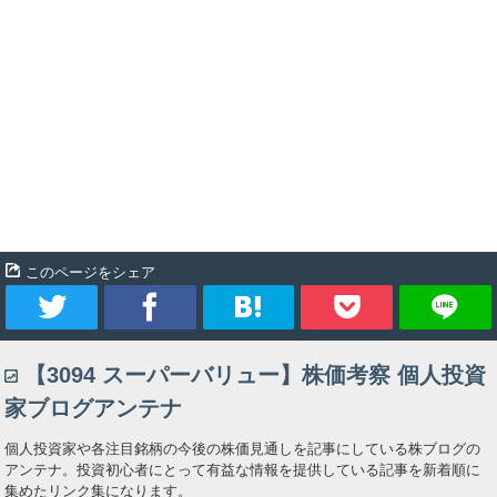
このページをシェア
ツ
シ
ブ
Pocket
【3094 スーパーバリュー】株価考察 個人投資
イ
ェ
ッ
家ブログアンテナ
ー
ア
ク
個人投資家や各注目銘柄の今後の株価見通しを記事にしている株ブログの
アンテナ。投資初心者にとって有益な情報を提供している記事を新着順に
ト
マ
集めたリンク集になります。