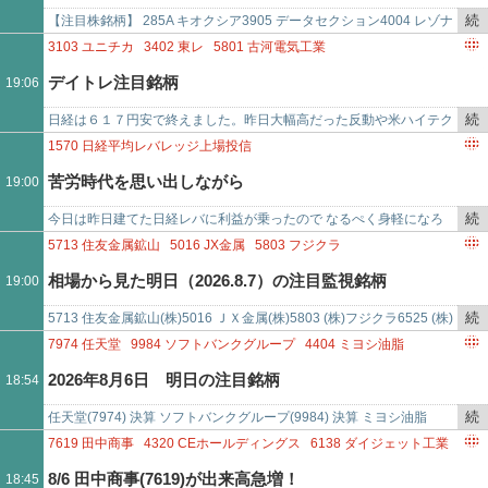
事
9984
ソフトバンクグループ
続
【注目株銘柄】 285A キオクシア3905 データセクション4004 レゾナ
で
き
ック464A ＱＰＳＨＤ485A パワーエックス5016 ＪＸ金属57…
3103
ユニチカ
3402
東レ
5801
古河電気工業
を
6525
KOKUSAI ELECTRIC
6976
太陽誘電
デイトレ注目銘柄
19:06
記
事
続
日経は６１７円安で終えました。昨日大幅高だった反動や米ハイテク
で
き
株安も受けて一時は１３００円以上下落する場面もありました。昨日
1570
日経平均レバレッジ上場投信
を
の大幅高で日経の６月高値…
苦労時代を思い出しながら
19:00
記
事
続
今日は昨日建てた日経レバに利益が乗ったので なるぺく身軽になろ
で
き
う！と手仕舞しました 1500円ほどの利益をあげました 岩井コスモ証
5713
住友金属鉱山
5016
JX金属
5803
フジクラ
を
券 1570…
6525
KOKUSAI ELECTRIC
相場から見た明日（2026.8.7）の注目監視銘柄
19:00
記
事
続
5713 住友金属鉱山(株)5016 ＪＸ金属(株)5803 (株)フジクラ6525 (株)
で
き
ＫＯＫＵＳＡＩ ＥＬＥＣＴＲＩＣ
7974
任天堂
9984
ソフトバンクグループ
4404
ミヨシ油脂
を
8097
三愛オブリ
1852
淺沼組
3901
マークラインズ
2026年8月6日 明日の注目銘柄
18:54
記
3167
TOKAIホールディングス
6763
帝国通信工業
事
8876
リログループ
6875
メガチップス
1899
福田組
続
任天堂(7974) 決算 ソフトバンクグループ(9984) 決算 ミヨシ油脂
で
6465
ホシザキ
5016
JX金属
4004
レゾナック・ホールディングス
き
(4404) 自社株買い 三愛オブリ(8097) 自社株買い 淺沼組(1…
7619
田中商事
4320
CEホールディングス
6138
ダイジェット工業
6965
浜松ホトニクス
6490
PILLAR
5838
楽天銀行
を
2936
ベースフード
2876
デルソーレ
7670
オーウエル
8/6 田中商事(7619)が出来高急増！
18:45