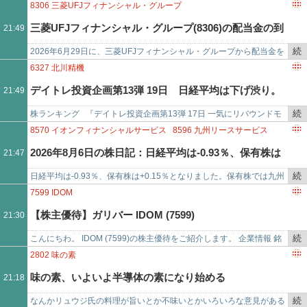
で
き
疑応答 Q. 他社との差別化ポイントはどこにありますか。また、個人
8306
三菱UFJフィナンシャル・グループ
を
向け（Bto…
三菱UFJフィナンシャル・グループ(8306)の配当金の到
21:49
記
事
続
2026年6月29日に、三菱UFJフィナンシャル・グループから配当金を
着！【2026年3月】
で
き
頂きましたので、配当金について紹介します。 三菱UFJフィナンシャ
6327
北川精機
を
ル・…
デイトレ投資企画第13弾 19日 日経平均は下げ渋り。
21:49
記
事
続
株ランキング 『デイトレ投資企画第13弾 17日 一気にリバウンドモ
ただ半導体関連が思ったより重い？
で
き
ードになりました』 株ランキング 『デイトレ投資企画第13弾 16日 テ
8570
イオンフィナンシャルサービス
8596
九州リースサービス
を
ラド…
4419
Finatextホールディングス
3994
マネーフォワード
2026年8月6日の株日記：日経平均は-0.93％、保有株は
21:47
記
事
続
日経平均は-0.93％、保有株は+0.15％となりました。保有株では九州
+0.15％となりました
で
き
リースサービスが+4.16％、マネーフォワードが+3.37％、イオンフィ
7599
IDOM
を
ナン…
【株主優待】ガリバー IDOM (7599)
21:30
記
事
続
こんにちわ。 IDOM (7599)の株主優待をご紹介します。 企業情報 銘
で
き
柄名：IDOM 銘柄コード：7599 I…
2802
味の素
を
味の素、いよいよ半導体の素になり始める
21:18
記
事
続
なんかリュウジ氏の料理が旨いとか不味いとかいろいろな意見がある