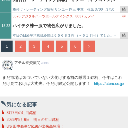
記
4691
ワシントンホテル
3391
ツルハホールディングス
3133
海帆
事
1821
三井住友建設
1850
南海辰村建設
4936
アクシージア
続
格付け・レーティング情報 サンエー 岡三 中立→強気 3700→3750
Ｔ,メルカリ,ＪＭＤＣ,アステラス,エーザイ,資生堂,エプ
で
き
3260キッコマン ＧＳ 買い 1700→1850 17…
3676
デジタルハーツホールディングス
8037
カメイ
を
8045
横浜丸魚
ソン,ローム,太陽誘電,横浜ＦＧ,ホンダ,ＳＨＯＥＩ,丸紅
ハイテク株一服で物色広がりました。
18:22
記
事
続
本日の日経平均株価終値は６５６８３円 （－６１７円 ）でした。＜
で
き
株式指標騰落率＞日経平均株価 －０．９３％ＴＯＰＩＸ ＋０．２
1
2
3
4
5
6
>
を
４％グロース２５０ …
記
事
ア
アテル投資顧問
ateru
で
テ
ル
まだ市場は気づいていない大化けする前の厳選１銘柄、今年はこれ
投
だけ見ておけば大丈夫。今だけ限定公開します！
https://ateru.co.jp/
資
顧
問
気になる記事
8月7日の注目銘柄
2026年8月6日 明日の注目銘柄
8/6 田中商事(7619)が出来高急増！