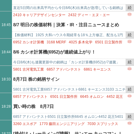
9076
セイノーホールディングス
5711
三菱マテリアル
記
6392
ヤマダコーポレーション
4847
インテリジェント ウェイブ
1925
大和ハウス工
事
9471
文溪堂
続
直近5日間の出来高平均から今日8/6(木)出来高が急増している銘柄は
で
き
「田中商事(7619)が出来高平均比41.222倍」「ＣＥホールディングス
2410
キャリアデザインセンター
2432
ディー・エヌ・エー
を
(43…
3092
ZOZO
3204
トーア紡コーポレーション
8/7 明日の株価材料｜決算・IR・注目ニュースまとめ
18:45
記
4495
アイキューブドシステムズ
5137
スマートドライブ
事
6835
アライドテレシスホールディングス
続
【株価材料】 1925 大和ハウス今期経常を18％上方修正、配当も1円
で
7177
GMOフィナンシャルホールディングス
7740
タムロン
き
増額300A ＭＩＣ株主優待制度の新設3167 ＴＯＫＡＩ ＨＤ上限500万
6952
カシオ計算機
3168
MERF
4025
多木化学
6501
日立製作所
8163
SRSホールディングス
9272
ブティックス
を
株…
6986
双葉電子工業
4393
バンク・オブ・イノベーション
8/6 カシオ計算機(6952)が連続値上がり！
18:44
記
6333
TEIKOKU
7128
ユニソルホールディングス
6165
パンチ工業
事
続
今日8/6(木)も連騰更新中の銘柄は「カシオ計算機(6952)が7連騰」
で
き
「ＭＥＲＦ(3168)が7連騰」「多木化学(4025)が7連騰」「日立製作
5801
古河電気工業
6857
アドバンテスト
6861
キーエンス
を
所…
3103
ユニチカ
8136
サンリオ
8015
豊田通商
6504
富士電機
8月7日 株の銘柄サイン
18:33
記
7272
ヤマハ発動機
8053
住友商事
事
続
5801 古河電気工業6857 アドバンテスト6861 キーエンス3103 ユニチ
で
き
カ8136 サンリオ8015 豊田通商6504 富士電機7272 …
6857
アドバンテスト
6501
日立製作所
6645
オムロン
4452
花王
を
5401
日本製鉄
7272
ヤマハ発動機
買い時の株 8月7日
18:28
記
7832
バンダイナムコホールディングス
2914
JT
5243
NOTE
事
2782
セリア
続
6857 アドバンテスト6501 日立製作所6645 オムロン4452 花王5401
で
き
日本製鉄7272 ヤマハ発動機7832 バンダイナムコホールデ…
3260
エスポア
1770
藤田エンジニアリング
7030
スプリックス
を
4440
ヴィッツ
3565
アセンテック
3600
フジックス
[格付け・レーティング情報] サンエー,キッコマン,Ｊ
18:23