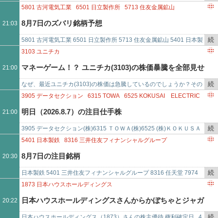
で
き
けど、彼の最大の功績は、一人暮らしの男性とかが料理にとりかかる
5801
古河電気工業
6501
日立製作所
5713
住友金属鉱山
を
敷居を猛烈に下げたところ…
5401
日本製鉄
3103
ユニチカ
8月7日のズバリ銘柄予想
21:03
記
事
続
5801 古河電気工業 6501 日立製作所 5713 住友金属鉱山 5401 日本製
で
き
鉄 3103 ユニチカ
3103
ユニチカ
を
マネーゲーム！？ ユニチカ(3103)の株価暴騰を全部見せ
21:00
記
事
続
なぜ、最近ユニチカ(3103)の株価は急騰しているのでしょうか？その
ます！ - 2026/08/06
で
き
理由を徹底検証！ここまで株価が上がった経緯を、日足チャートと、
3905
データセクション
6315
TOWA
6525
KOKUSAI ELECTRIC
を
ニュース、ブログ、…
明日（2026.8.7）の注目仕手株
21:00
記
事
続
3905 データセクション(株)6315 ＴＯＷＡ(株)6525 (株)ＫＯＫＵＳＡ
で
き
Ｉ ＥＬＥＣＴＲＩＣ6976 太陽誘電(株)
5401
日本製鉄
8316
三井住友フィナンシャルグループ
を
7974
任天堂
4385
メルカリ
3103
ユニチカ
8月7日の注目銘柄
20:30
記
事
続
日本製鉄 5401 三井住友フィナンシャルグループ 8316 任天堂 7974
で
き
メルカリ 4385 ユニチカ 3103
1873
日本ハウスホールディングス
を
日本ハウスホールディングスさんからかぼちゃとジャガ
20:22
記
事
続
日本ハウスホールディングス（1873）さんの株主優待 権利確定日 4