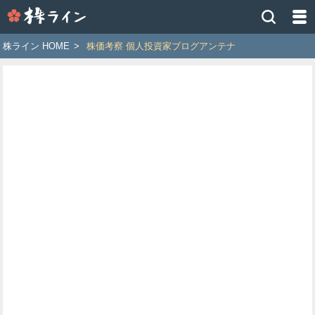
株
ラ
イ
株ライン HOME
>
株価考察 個人投資家ブログアンテナ
ン
［ツ
イ
ッ
タ
ー
で
株
価
予
想
お
す
す
め
銘
柄］