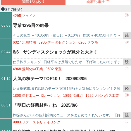
関連銘柄あり
新着記事全て
ー
8月7日
(金)
4295
フェイス
ク
専業4295目の結果
03:03
続
今日の収支 ＋40,050円（前日比 ＋0.10％） 株式 ＋40,050円 ＦＸ －
き
売買金額（株式） 16,471,900円投資資産 39…
6327
北川精機
3905
データセクション
6266
タツモ
を
8/6 サンディスクショックが意外と大きく
02:44
記
事
続
仕手株ランキング 日経平均は反落でしたが、下げ渋ったのでまずま
で
き
ず底固さを見せました。ただ半導体どころがサンディスクのネガティ
4968
荒川化学工業
9602
東宝
を
ブ決算の影響でかなり…
人気の株テーマTOP10！ - 2026/08/06
01:15
記
事
続
いま株式市場で話題のテーマ(関連銘柄)を人気順にランキング！各種
で
き
ニュースサイトで、掲載が多かった順にランキングしています！今ホ
1808
長谷工コーポレーション
1899
福田組
1925
大和ハウス工業
を
ットな株テーマランキン…
2681
ゲオホールディングス
3422
J－MAX
3435
サンコーテクノ
「明日の好悪材料」ね 2025/8/6
00:31
記
3676
デジタルハーツホールディングス
3877
中越パルプ工業
事
3901
マークラインズ
4004
レゾナック・ホールディングス
続
株探さんが8/6の個別銘柄のニュースをまとめてくれています。 【好
で
4246
ダイキョーニシカワ
4293
セプテーニ・ホールディングス
き
材料】 長谷工コーポレーション ＜1808＞ [東証Ｐ] 4-6月期(1Q)経…
9983
ファーストリテイリング
5016
JX金属
5021
コスモエネルギーホールディングス
を
7832
バンダイナムコホールディングス
6645
オムロン