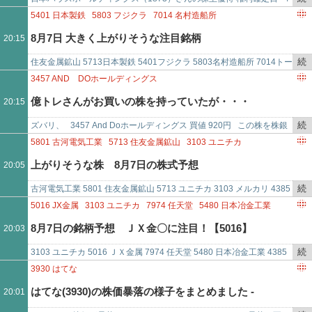
イモのスープが届きました
で
き
末日 株価304円、配当は12円で利回り3.95% 株主優待の内容 1,…
5401
日本製鉄
5803
フジクラ
7014
名村造船所
を
2737
トーメンデバイス
8月7日 大きく上がりそうな注目銘柄
20:15
記
事
続
住友金属鉱山 5713日本製鉄 5401フジクラ 5803名村造船所 7014トー
で
き
メンデバイス 2737
3457
AND DOホールディングス
を
億トレさんがお買いの株を持っていたが・・・
20:15
記
事
続
ズバリ、 3457 And Doホールディングス 買値 920円 この株を株銀
で
き
は2000株持っています。 含み損です。 ナン…
5801
古河電気工業
5713
住友金属鉱山
3103
ユニチカ
を
4385
メルカリ
上がりそうな株 8月7日の株式予想
20:05
記
事
続
古河電気工業 5801 住友金属鉱山 5713 ユニチカ 3103 メルカリ 4385
で
き
5016
JX金属
3103
ユニチカ
7974
任天堂
5480
日本冶金工業
を
4385
メルカリ
8月7日の銘柄予想 ＪＸ金〇に注目！【5016】
20:03
記
事
続
3103 ユニチカ 5016 ＪＸ金属 7974 任天堂 5480 日本冶金工業 4385
で
き
メルカリ
3930
はてな
を
はてな(3930)の株価暴落の様子をまとめました -
20:01
記