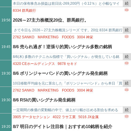
事
続
本日の保有株含み損益は前日比-269,200円（-0.12％）と小幅なマイ
で
き
ナスとなりました。 SBI新生銀行が+64円の1564.5円と上昇し、任…
8334
群馬銀行
を
2026～27主力株概況20位、群馬銀行。
19:56
記
事
続
さて今日も 2026～27主力株概況シリーズ です。20位 8334 群馬銀行
で
き
（東P、3月優待） ◎ PF時価総額20位は、地銀上位で群馬県では…
2762
SANKO MARKETING FOODS
3004
神栄
を
6898
トミタ電機
4320
CEホールディングス
9878
セキド
8/6 売られ過ぎ！逆張り的買いシグナル多数の銘柄
19:45
記
2267
ヤクルト本社
2404
鉄人化ホールディングス
事
2533
オエノンホールディングス
3395
サンマルクホールディングス
続
8/6(木) 多数のテクニカル指標で「買いシグナル」が発生している銘
で
3463
いちごホテルリート投資法人
き
柄！「ＳＡＮＫＯ ＭＡＲＫＥＴＩＮＧ ＦＯＯＤＳ(2762)に買いシグ
4320
CEホールディングス
9878
セキド
を
ナル 7コ…
2404
鉄人化ホールディングス
2533
オエノンホールディングス
8/6 ボリンジャーバンドの買いシグナル発生銘柄
19:30
記
3395
サンマルクホールディングス
4310
ドリームインキュベータ
事
9402
中部日本放送
3892
岡山製紙
4548
生化学工業
続
10日移動平均線を元に算出した『ボリンジャーバンド』から本日「買
で
5607
中央可鍛工業
き
いシグナル」が発生した銘柄をまとめました。「ＣＥホールディング
2762
SANKO MARKETING FOODS
3004
神栄
を
ス(4320)」「セキ…
4320
CEホールディングス
9878
セキド
8/6 RSIの買いシグナル発生銘柄
19:30
記
2404
鉄人化ホールディングス
3395
サンマルクホールディングス
事
3463
いちごホテルリート投資法人
続
一定期間の株価の変動幅の中で、値上がり幅が占める割合を求める
で
3662
エイチームホールディングス
7578
ニチリョク
き
『RSI』にて、本日「買いシグナル」が発生した銘柄をまとめまし
3905
データセクション
4022
ラサ工業
5016
JX金属
8844
コスモスイニシア
を
た。「ＳＡＮＫＯ ＭＡＲＫ…
5706
三井金属
5803
フジクラ
6227
AIメカテック
8/7 明日のデイトレ注目株｜おすすめ10銘柄を紹介
19:20
記
6525
KOKUSAI ELECTRIC
6966
三井ハイテック
6976
太陽誘電