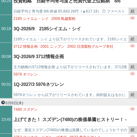
投資戦略 日経平均寄与度と売買代金上位銘柄 8/6
00:25
5185
フコク
5208
有沢製
記
2801
キッコーマン
4452
花王
8015
豊田通商
事
4503
アステラス製薬
9433
KDDI
4385
メルカリ
続
日経平均と寄与度 8/6 終値 65,683.26円（▲617.18） ① ファースト
で
6098
リクルートホールディングス
8035
東京エレクトロン
き
リテイリング（9983） +162.51② バンダイナムコ…
2185
シイエム・シイ
2009
鳥越製粉
9984
ソフトバンクグループ
6857
アドバンテスト
5803
フジクラ
を
3Q-2026/9 2185シイエム・シイ
00:19
4062
イビデン
6762
TDK
6920
レーザーテック
6976
太陽誘電
記
6981
村田製作所
5801
古河電気工業
6758
ソニ
事
続
2185シイエム・シイ より以下がリリースされています。2185シイエ
で
き
ム・シイ は2012年10月に購入しました。当時、トランザクションの
3712
情報企画
2001
ニップン
2002
日清製粉グループ本社
を
IR説明会…
2003
日東富士製粉
2009
鳥越製粉
3Q-2026/9 3712情報企画
00:08
記
事
続
主力銘柄の3712情報企画 より以下がリリースされています。3712情
で
き
報企画 は2009年ごろ保有していましたが一度手放し、2014年6月に
5976
ネツレン
を
再度購入…
1Q-2027/3 5976ネツレン
00:01
記
事
続
5976ネツレン から以下がリリースされています。純利益をはるかに
で
き
上回る配当をしていましたが、これで純利益と配当がほぼ並ぶので、
8月6日
(木)
を
さらにお替りしないか…
7480
スズデン
記
上げてきた！ スズデン(7480)の株価暴騰ヒストリー！ -
23:45
事
で
続
なぜ、最近スズデン(7480)の株価は急騰しているのでしょうか？その
2026/08/06
き
理由を徹底検証！ここまで株価が上がった経緯を、日足チャートと、