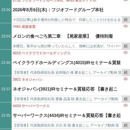
2752
フジオフードグループ本社
9633
東京テアトル
を
ニュース、ブログ、…
2026年8月6日(木)：フジオフードグループ本社
23:30
記
事
続
※日記記事は株主優待が到着した時点で、到着したことだけを伝える
で
き
目的で書いています。優待内容は後日順番に記事に書く予定です。到
7481
尾家産業
を
着内容の記事は原則として…
メロンの食べごろ第二章 【尾家産業】 優待到着
23:03
記
事
続
木曜日。夜半から雨が降っていたらしく、相棒には水滴が。ワイパー
で
き
ひとかきでムショに。今日もなんだか色々ありで忙しくHP削られる
4015
ペイクラウドホールディングス
を
も、赤までにはならず黄色…
ペイクラウドホールディングス(4015)IRセミナー＆質疑
22:40
記
事
続
【登壇者】代表取締役社長 岩井陽介 様 書き起こし アーカイブ動画 質
応答【書き起こし・アーカイブ動画】 2026.7.28開催
で
き
疑応答 Q. インド市場で独自Payはどのように展開し、マネタイズして
3921
ネオジャパン
を
いくので…
ネオジャパン(3921)IRセミナー＆質疑応答 【書き起こ
22:37
記
事
続
【登壇者】代表取締役社長 齋藤 晶議 様 書き起こし アーカイブ動画
し・アーカイブ動画】 2026.6.25開催
で
き
質疑応答 Q. 成長率は一桁にとどまっていますが、かつてのような
4434
サーバーワークス
を
20〜30%成…
サーバーワークス(4434)IRセミナー＆質疑応答【書き起
22:35
記
事
続
【登壇者】代表取締役社長 大石 良 様 書き起こし アーカイブ動画 質
こし・アーカイブ動画】 2026.7.26開催