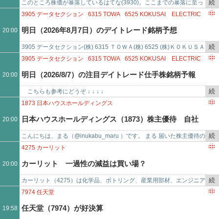
事
続
このところ株価が暴落しているはてな(3930)。ここまでの暴落に至っ
2026/08/06
で
き
た経緯を、日足チャートと、ニュース、ブログ、掲示板での反応と共
3905
データセクション
6315
TOWA
6525
KOKUSAI ELECTRIC
を
に振り返ってみます…
6976
太陽誘電
明日（2026年8月7日）のデイトレード銘柄予想
20:00
記
事
続
3905 データセクション(株) 6315 ＴＯＷＡ(株) 6525 (株)ＫＯＫＵＳＡ
で
き
Ｉ ＥＬＥＣＴＲＩＣ 6976 太陽誘電(株)
3905
データセクション
6315
TOWA
6525
KOKUSAI ELECTRIC
を
6976
太陽誘電
明日（2026/8/7）の注目デイトレード仕手株銘柄予報
20:00
記
事
続
こちらも参考にどうぞ ↓ ↓ ↓ ↓
で
き
http://kabutokidokisensui.blog.fc2.com/ 3905…
1873
日本ハウスホールディングス
を
日本ハウスホールディングス（1873）株主優待 自社
20:00
記
事
続
こんにちは、まる（@inukabu_maru ）です。 まる 届いた株主優待の
グループ会社の高級食品（4月末優待）
で
き
紹介です♪ 株式会社日本ハウスホールデ…
4275
カーリット
を
カーリット 一過性の減益は買い場？
20:00
記
事
続
カーリット（4275）は化学品、ボトリング、産業用部材、エンジニア
で
き
リングが4本柱。自動車用緊急保安炎筒の最大手。■ 業績・参考指標
7974
任天堂
を
当社の投資論点は…
任天堂（7974）が好決算
19:58
記