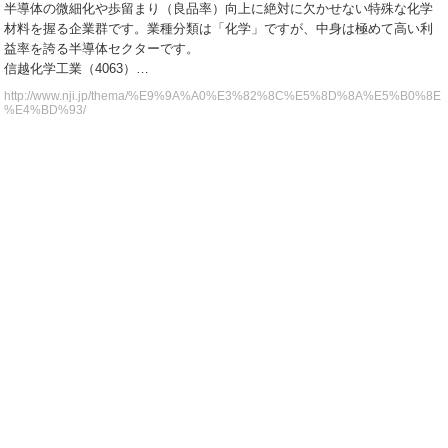
半導体の微細化や歩留まり（良品率）向上に絶対に欠かせない特殊な化学
材料を握る企業群です。業種分類は「化学」ですが、中身は極めて高い利
益率を誇る半導体セクターです。
信越化学工業（4063）…
http://www.nji.jp/thema/%E9%9A%A0%E3%82%8C%E5%8D%8A%E5%B0%8E
%E4%BD%93/