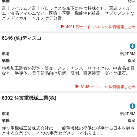
業種:
化学
富士フイルムと富士ゼロックスを傘下に持つ持株会社。写真フィル
ム・液晶フィルムなど。医療・医薬、機能性化粧品、サプリメントな
どメディカル・ヘルスケア分野。
4901 富士フイルムＨＤの株価/情報まとめ
6146 (株)ディスコ
市場
東証PRM
業種:
機械
精密加工装置の製造・販売、メンテナンス、リサイクル、中古品売買
など。半導体、電子部品向け切断、研削、研磨装置、ダイヤ砥石。
6146 ディスコの株価/情報まとめ
6302 住友重機械工業(株)
市場
東証PRM
業種:
機械
住友重機械工業株式会社は、一般重機械の提供に従事する日本を拠点
とする企業です。 4 つの事業セグメントがあります。