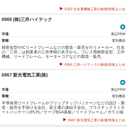
6302 住友重機械工業の株価/情報まとめ
6966 (株)三井ハイテック
市場
東証PRM
業種:
電気機器
精密金型やICリードフレームなどの製造・販売を行うメーカー。社名
の「三井」は創業者の三井孝昭の名字から。プレス用精密金型、工作
機械、リードフレーム、モーターコアなどの製造・販売。
6966 三井ハイテックの株価/情報まとめ
6967 新光電気工業(株)
市場
東証PRM
業種:
電気機器
半導体用リードフレームやフリップチップパッケージなどの設計・製
造・販売を手掛ける会社。富士通の連結子会社。プラスチックラミネ
ートパッケージ(PLP)／テープBGA基板／リードフレーム／ガラス端
子／ヒートスプレッダー／セラミック静電チャックなどの製造・販
6967 新光電気工業の株価/情報まとめ
売。ICアセンブリ／各種モジュール組立など。