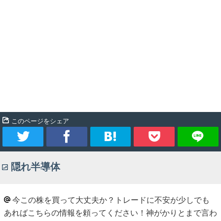
このページをシェア
ツ
シ
ブ
Pocket
隠れ半導体
イ
ェ
ッ
ー
ア
ク
今この株を買って大丈夫か？トレードに不安が少しでも
あればこちらの情報を頼ってください！神がかりとまで言わ
ト
マ