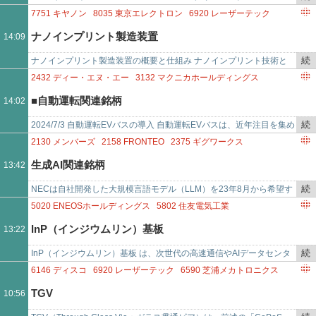
で
2134
北浜キャピタルパートナーズ
き
ＥＸ 1711 ＳＤＳＨＤ 1798 守谷商会 …
7751
キヤノン
8035
東京エレクトロン
6920
レーザーテック
2437
SHINWA WISE HOLDINGS
2667
イメージ ワン
を
7912
大日本印刷
4543
テルモ
4188
三菱ケミカルグループ
ナノインプリント製造装置
14:09
3133
海帆
3150
グリムス
3156
レスター
記
3232
三重交通グループホールデ
事
続
ナノインプリント製造装置の概要と仕組み ナノインプリント技術と
で
き
は、ナノメートル（10億分の1メートル）レベルの微細なパターンを
2432
ディー・エヌ・エー
3132
マクニカホールディングス
を
基板に転写…
3663
セルシス
3666
テクノスジャパン
■自動運転関連銘柄
14:02
記
3676
デジタルハーツホールディングス
3741
セック
事
3758
アエリア
3837
アドソル日進
続
2024/7/3 自動運転EVバスの導入 自動運転EVバスは、近年注目を集め
で
3902
メディカル・データ・ビジョン
4310
ドリームインキュベータ
き
ている次世代の交通システムです。電気自動車（EV）と自動運転技…
2130
メンバーズ
2158
FRONTEO
2375
ギグワークス
4667
アイサンテクノロジー
6301
コマツ
6481
THK
を
2376
サイネックス
2488
JTP
2497
ユナイテッド
生成AI関連銘柄
13:42
6632
JVCケンウッド
6634
JNグループ
6645
オムロン
記
2760
東京エレクトロン デバイス
3082
きちりホールディングス
6723
ルネサスエレクトロニクス
6769
ザ
事
3132
マクニカホールディングス
3491
GA TECHNOLOGIES
続
NECは自社開発した大規模言語モデル（LLM）を23年8月から希望す
で
3565
アセンテック
3625
テックファームホールディングス
き
る顧客企業に提供。 住友生命保険や大和証券グループ本社、三井住友
5020
ENEOSホールディングス
5802
住友電気工業
3626
TIS
3627
テクミラホールディングス
3633
GMOペパボ
を
銀行、三井住友…
4188
三菱ケミカルグループ
5834
SBIリーシングサービス
InP（インジウムリン）基板
13:22
3636
三菱総合研究所
3687
フ
記
6754
アンリツ
事
続
InP（インジウムリン）基板 は、次世代の高速通信やAIデータセンタ
で
き
ー、光量子コンピュータなどの超高速・大容量通信に不可欠な化合物
6146
ディスコ
6920
レーザーテック
6590
芝浦メカトロニクス
を
半導体材料 です…
7735
SCREENホールディングス
4966
上村工業
4971
メック
TGV
10:56
記
6315
TOWA
事