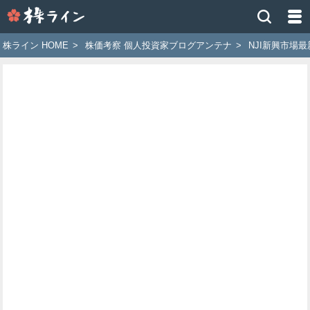
株
ラ
イ
株ライン HOME
>
株価考察 個人投資家ブログアンテナ
>
NJI新興市場
ン
［ツ
イ
ッ
タ
ー
で
株
価
予
想
お
す
す
め
銘
柄］