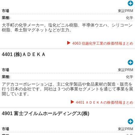
市場
東証PRM
業種:
化学
大手町の化学メーカー。塩化ビニル樹脂、半導体ウエハ、シリコーン
樹脂、希土類マグネットなどが主力。
4063 信越化学工業の株価/情報まとめ
4401 (株)ＡＤＥＫＡ
市場
東証PRM
業種:
化学
アデカコーポレーションは、主に化学製品や食品素材の製造・販売を
行う日本の会社です。同社は 3 つの事業セグメントを通じて事業を展
開しています。
4401 ＡＤＥＫＡの株価/情報まとめ
4901 富士フイルムホールディングス(株)
市場
東証PRM