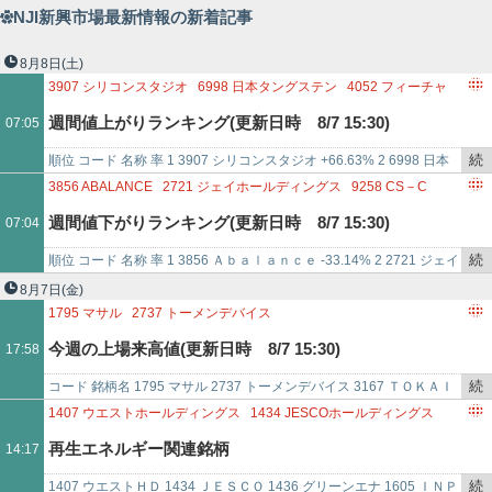
NJI新興市場最新情報の新着記事
8月8日
(土)
3907
シリコンスタジオ
6998
日本タングステン
4052
フィーチャ
4635
東京インキ
9444
トーシンホールディングス
週間値上がりランキング(更新日時 8/7 15:30)
07:05
4381
ビープラッツ
4234
サンエー化研
7272
ヤマハ発動機
7480
スズデン
2737
トーメンデバイス
3036
アルコニックス
続
順位 コード 名称 率 1 3907 シリコンスタジオ +66.63% 2 6998 日本
4746
東計電算
5142
アキレス
9110
NSユナイテッド海運
き
タングステン +63.87% 3 405…
3856
ABALANCE
2721
ジェイホールディングス
9258
CS－C
4220
リケンテクノス
7609
ダイトロン
3422
J－MAX
を
5034
UNERRY
7271
安永
9625
セレスポ
6870
日本フェンオール
週間値下がりランキング(更新日時 8/7 15:30)
07:04
4008
住友精化
4073
ジィ・シィ企画
4471
三洋化成工業
記
7760
IMV
3984
ユーザーローカル
6266
タツモ
4022
ラサ工
事
5105
TOYO TIRE
8747
豊トラスティ証券
続
順位 コード 名称 率 1 3856 Ａｂａｌａｎｃｅ -33.14% 2 2721 ジェイ
で
9399
ビート・ホールディングス・リミテッド
5242
アイズ
き
ホールディングス -19.74%…
8月7日
(金)
4901
富士フイルムホールディングス
2413
エムスリー
を
1795
マサル
2737
トーメンデバイス
6088
シグマクシス・ホールディングス
7003
三井E＆
記
3167
TOKAIホールディングス
3177
ありがとうサービス
今週の上場来高値(更新日時 8/7 15:30)
17:58
事
3402
東レ
3941
レンゴー
4118
カネカ
4220
リケンテクノス
で
4461
第一工業製薬
4578
大塚ホールディングス
4634
ARTIENCE
続
コード 銘柄名 1795 マサル 2737 トーメンデバイス 3167 ＴＯＫＡＩ
5121
藤倉コンポジット
5122
オカモト
5186
ニッタ
き
ホールディングス 3177 ありがとうサービス 34…
1407
ウエストホールディングス
1434
JESCOホールディングス
5195
バンドー化学
5458
高砂鐵工
5480
日本冶金工業
を
1436
グリーンエナジー＆カンパニー
1605
INPEX
再生エネルギー関連銘柄
14:17
5830
いよぎんホールディングス
6018
阪神内燃機工業
記
1711
SDSホールディングス
1798
守谷商会
1832
北海電工
6237
イワキ
6360
東京自働
事
1945
東京エネシス
1968
太平電業
続
1407 ウエストＨＤ 1434 ＪＥＳＣＯ 1436 グリーンエナ 1605 ＩＮＰ