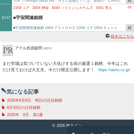
続
TGV（Through Glass Via：ガラス貫通ビア）は、前述の「CoPoS」
で
き
や「ガラスコア基板（GCS）」を実現する上で、最大の技術的ボト…
2359
コア
3004
神栄
3040
ソリトンシステムズ
3401
帝人
を
3402
東レ
3524
日東製網
3569
セーレン
3626
TIS
3741
セック
■宇宙関連銘柄
10:47
記
3778
さくらインターネット
4026
神島化学工業
事
4091
日本酸素ホールディングス
4188
三菱ケミカルグループ
続
■宇宙開発関連銘柄 186A アストロＨＤ 2359 コア 290A Ｓｙｎｓ
で
4202
ダイセル
4208
UBE
4275
カーリット
4403
日油
き
3004 神栄 3040 ソリトン 3401 …
続きはこちら
4667
アイサンテクノロジー
4685
菱友システムズ
を
4825
ウェザーニューズ
4980
デクセリアルズ
5101
横浜ゴム
記
ア
アテル投資顧問
ateru
テ
5189
櫻護謨
5256
FUSIC
事
ル
で
まだ市場は気づいていない大化けする前の厳選１銘柄、今年はこれ
投
だけ見ておけば大丈夫。今だけ限定公開します！
https://ateru.co.jp/
資
顧
問
気になる記事
2026年8月9日 明日の注目銘柄
8月10日の注目銘柄
2026年 8月 第1週
© 2026 株ライン