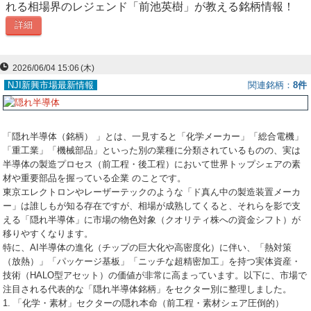
れる相場界のレジェンド「前池英樹」が教える銘柄情報！
ー
詳細
ク
2026/06/04 15:06
(木)
NJI新興市場最新情報
関連銘柄
8件
「隠れ半導体（銘柄） 」とは、一見すると「化学メーカー」「総合電機」
「重工業」「機械部品」といった別の業種に分類されているものの、実は
半導体の製造プロセス（前工程・後工程）において世界トップシェアの素
材や重要部品を握っている企業 のことです。
東京エレクトロンやレーザーテックのような「ド真ん中の製造装置メーカ
ー」は誰しもが知る存在ですが、相場が成熟してくると、それらを影で支
える「隠れ半導体」に市場の物色対象（クオリティ株への資金シフト）が
移りやすくなります。
特に、AI半導体の進化（チップの巨大化や高密度化）に伴い、「熱対策
（放熱）」「パッケージ基板」「ニッチな超精密加工」を持つ実体資産・
技術（HALO型アセット）の価値が非常に高まっています。以下に、市場で
注目される代表的な「隠れ半導体銘柄」をセクター別に整理しました。
1. 「化学・素材」セクターの隠れ本命（前工程・素材シェア圧倒的）