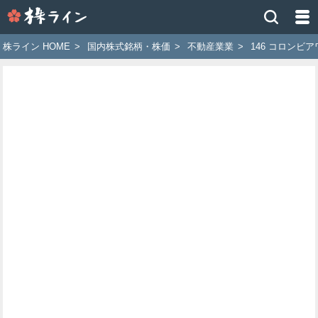
株
ラ
イ
株ライン HOME
>
国内株式銘柄・株価
>
不動産業業
>
146 コロンビ
ン
［ツ
イ
ッ
タ
ー
で
株
価
予
想
お
す
す
め
銘
柄］