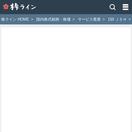
株
ラ
イ
株ライン HOME
>
国内株式銘柄・株価
>
サービス業業
>
150 ＪＳＨ
>
ン
［ツ
イ
ッ
タ
ー
で
株
価
予
想
お
す
す
め
銘
柄］