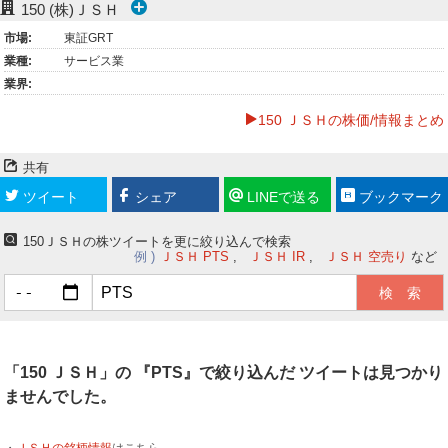
150
(株)ＪＳＨ
ー
市場:
東証GRT
業種:
サービス業
ク
業界:
150 ＪＳＨの株価/情報まとめ
共有
ツイート
シェア
LINEで送る
ブックマーク
150ＪＳＨの株ツイートを更に絞り込んで検索
例
ＪＳＨ PTS
ＪＳＨ IR
ＪＳＨ 空売り
など
「150 ＪＳＨ」の 『PTS』で絞り込んだ ツイートは見つかり
ませんでした。