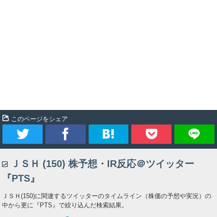
このページをシェア
ツ
シ
ブ
Pocket
ＪＳＨ (150) 株予想・IR反応＠ツイッター
イ
ェ
ッ
『PTS』
ー
ア
ク
ＪＳＨ(150)に関連するツイッターのタイムライン（株価の予想や実況）の
中から更に『PTS』で絞り込んだ検索結果。
ト
マ