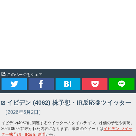
このページをシェア
ツ
シ
ブ
Pocket
イビデン (4062) 株予想・IR反応＠ツイッター
イ
ェ
ッ
［2026年6月2日］
ー
ア
ク
イビデン(4062)に関連するツイッターのタイムライン。株価の予想や実況。
2026-06-02
に呟かれた内容になります。最新のツイートは
イビデン ツイッ
ト
マ
ター株予想・IR反応 新着
から。