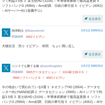
ラで利益3.5倍 3. 富士紡HD (3104) – 半導体研磨材で最高益更新 4.
ソフトバンクG (9984) – Arm好調、日経の牽引役 5. イビデン (4062)
– AIサーバー向け急騰中⤵️⤵️⤵️
全文表示
Ikukyusenshi
肉球戦士
6月2日 09時05分
Ikukyusenshi
関連銘柄
イビデン
4062
犬猫生活 売り イビデン 村田 ちょい買い足し
全文表示
sayuifmsgbdiry
ジジイでも勝てる株
6月2日 08時39分
sayuifmsgbdiry
関連銘柄
データセクション
富士紡ＨＤ
3905
3104
ソフトバンクＧ
イビデン
9984
4062
今の地合いで買われている5選 1. キオクシアHD (285A) – データセ
ンター向けNAND好調 2. データセクション (3905) – AIインフラで利
益3.5倍 3. 富士紡HD (3104) – 半導体研磨材で最高益更新 4. ソフト
バンクG (9984) – Arm好調、日経の牽引役 5. イビデン (4062) – AIサ