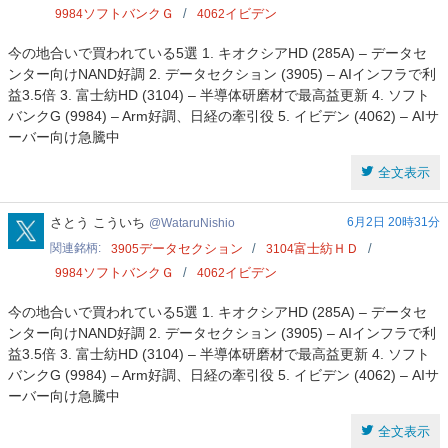
ソフトバンクＧ
イビデン
9984
4062
今の地合いで買われている5選 1. キオクシアHD (285A) – データセ
ンター向けNAND好調 2. データセクション (3905) – AIインフラで利
益3.5倍 3. 富士紡HD (3104) – 半導体研磨材で最高益更新 4. ソフト
バンクG (9984) – Arm好調、日経の牽引役 5. イビデン (4062) – AIサ
ーバー向け急騰中
全文表示
WataruNishio
さとう こういち
6月2日 20時31分
WataruNishio
関連銘柄
データセクション
富士紡ＨＤ
3905
3104
ソフトバンクＧ
イビデン
9984
4062
今の地合いで買われている5選 1. キオクシアHD (285A) – データセ
ンター向けNAND好調 2. データセクション (3905) – AIインフラで利
益3.5倍 3. 富士紡HD (3104) – 半導体研磨材で最高益更新 4. ソフト
バンクG (9984) – Arm好調、日経の牽引役 5. イビデン (4062) – AIサ
ーバー向け急騰中
全文表示