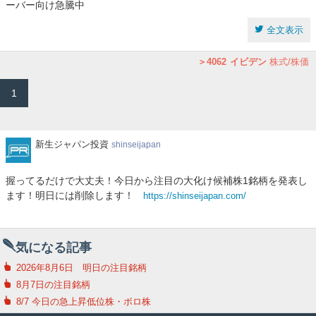
ーバー向け急騰中
全文表示
4062
イビデン
株式/株価
1
新
新生ジャパン投資
shinseijapan
生
ジ
握ってるだけで大丈夫！今日から注目の大化け候補株1銘柄を発表し
ャ
ます！明日には削除します！
https://shinseijapan.com/
パ
ン
投
資
気になる記事
2026年8月6日 明日の注目銘柄
8月7日の注目銘柄
8/7 今日の急上昇低位株・ボロ株