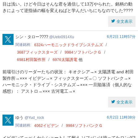
目は浅い。けど今日はそんな君を過信して13万やられた。銘柄の動
きによって逆指値の幅を変えねばと学んだいちにちなのでした????
全文表示
Ueto0914Xu
シン・タロー????
6月2日 11時57分
Ueto0914Xu
関連銘柄
ハーモニックドライブシステムズ
6324
フィックスターズ
ソフトバンクＧ
3687
9984
村田製作所
太陽誘電
他
6981
6976
前場引けのリーダーたちの状況： キオクシア→× 太陽誘電 and 村田
製作所→××× イビデン→× フィックスターズ→〇 ソフトバンク→×
ハーモニック・ドライブ・システムズ→××× 一旦陥落済（個人的な
感想）： アストロ→××× 古河電工→×
全文表示
Yud_rock
ゆう
6月2日 11時38分
Yud_rock
関連銘柄
イビデン
ソフトバンクＧ
4062
9984
イビデンてっぺんからショートして耐え ソフバンは持ってたロング2