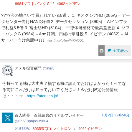
ソフトバンクＧ
イビデン
9984
4062
????今の地合いで買われている5選： 1. キオクシアHD (285A) – デー
タセンター向けNAND好調 2. データセクション (3905) – AIインフラ
で利益3.5倍 3. 富士紡HD (3104) – 半導体研磨材で最高益更新 4. ソフ
トバンクG (9984) – Arm好調、日経の牽引役 5. イビデン (4062) – AI
サーバー向け急騰中⤵️⤵️⤵️
https://t.co/L4mVMRACQ1
全文表示
ア
アテル投資顧問
ateru
テ
ル
今持ってる株は大丈夫？損する前に読んでおけばよかった！ってな
投
る前にこれだけは知っておいてください！今だけ限定公開情報
資
は・・・⇒
https://ateru.co.jp/
顧
問
8ZST8pbjosB5804
百人隊長｜百戦錬磨のリアルプレイヤー
6月2日 22時50分
8ZST8pbjosB5804
関連銘柄
東京エレクトロン
イビデン
8035
4062