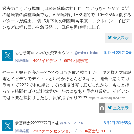
過去のこういう場面（日経反落時の押し目）でどうなったか？ 直近
の急騰後の調整局面でも、AI関連株は1〜2週間で+10〜25%回復する
パターンが続出。 例: 5月下旬の調整時も東京エレクトロン・イビデ
ンなどは押し目から急反発し、日経を再び押し上げ。
全文表示
chimu_kabu
ちむ@姉妹ママの投資アカウント
6月2日 22時13分
chimu_kabu
関連銘柄
イビデン
太陽誘電
4062
6976
やーっと娘たち寝たー???? 今日もお疲れ様でした！ キオ様と太陽誘
電とイビデンでデイトレというかほとんどスキャ。 地合い悪くてガ
ラ怖くて????でも結果としては後場は寄り底だったから、もっと持
ってる時間伸ばせば利益増やせたのになあと早売り反省。 イビデン
では不要な損切りしたし、反省点ばかり????
https://t.co/brUqBUvD3w
全文表示
felix__duda1
伊藤翔太????????日本株
6月2日 20時55分
felix__duda1
関連銘柄
データセクション
富士紡ＨＤ
3905
3104