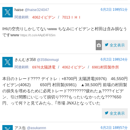
haise324047
haise
6月2日 19時51分
haise324047
関連銘柄
イビデン
ＩＨＩ
4062
7013
IHIの空売りしかしてないwww ちなみにイビデンと村田は含み損なう
ですwww
https://t.co/x4ApE4F6Sm
全文表示
358kinmugi
きんむぎ358
6月2日 19時24分
358kinmugi
関連銘柄
太陽誘電
イビデン
村田製作所
6976
4062
6981
本日のトレード???? デイトレ：+8700円 太陽誘電(6976) 46,550円
イビデン(4062) 650円 村田製(6981) ▲38,500円 前場の村田製
の損失を埋めるために必死トレード????????疲れたぁ????イビデ
ン、引け間際にいじって損切り????もったいなかったな????650
円、って何？と見てみたら、｢市場 JNXJとなっていた
全文表示
asukannn
アス缶
6月2日 18時57分
asukannn