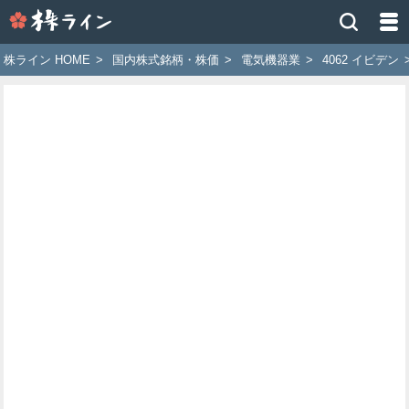
株
ラ
イ
株ライン HOME
>
国内株式銘柄・株価
>
電気機器業
>
4062 イビデン
ン
［ツ
イ
ッ
タ
ー
で
株
価
予
想
お
す
す
め
銘
柄］