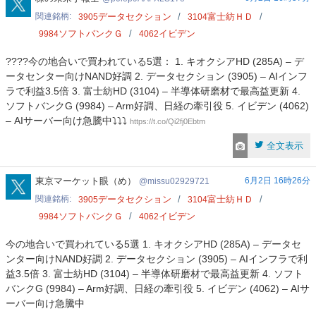
関連銘柄
データセクション
富士紡ＨＤ
3905
3104
ソフトバンクＧ
イビデン
9984
4062
????今の地合いで買われている5選： 1. キオクシアHD (285A) – デ
ータセンター向けNAND好調 2. データセクション (3905) – AIインフ
ラで利益3.5倍 3. 富士紡HD (3104) – 半導体研磨材で最高益更新 4.
ソフトバンクG (9984) – Arm好調、日経の牽引役 5. イビデン (4062)
– AIサーバー向け急騰中⤵️⤵️⤵️
https://t.co/Qi2fj0Ebtm
全文表示
missu02929721
東京マーケット眼（め）
6月2日 16時26分
missu02929721
関連銘柄
データセクション
富士紡ＨＤ
3905
3104
ソフトバンクＧ
イビデン
9984
4062
今の地合いで買われている5選 1. キオクシアHD (285A) – データセ
ンター向けNAND好調 2. データセクション (3905) – AIインフラで利
益3.5倍 3. 富士紡HD (3104) – 半導体研磨材で最高益更新 4. ソフト
バンクG (9984) – Arm好調、日経の牽引役 5. イビデン (4062) – AIサ
ーバー向け急騰中