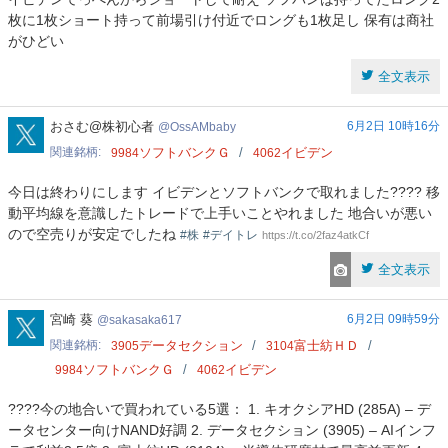
枚に1枚ショート持って前場引け付近でロングも1枚足し 保有は商社
がひどい
全文表示
OssAMbaby
おさむ@株初心者
6月2日 10時16分
OssAMbaby
関連銘柄
ソフトバンクＧ
イビデン
9984
4062
今日は終わりにします イビデンとソフトバンクで取れました???? 移
動平均線を意識したトレードで上手いことやれました 地合いが悪い
ので空売りが安定でしたね
#株
#デイトレ
https://t.co/2faz4atkCf
全文表示
sakasaka617
宮崎 葵
6月2日 09時59分
sakasaka617
関連銘柄
データセクション
富士紡ＨＤ
3905
3104
ソフトバンクＧ
イビデン
9984
4062
????今の地合いで買われている5選： 1. キオクシアHD (285A) – デ
ータセンター向けNAND好調 2. データセクション (3905) – AIインフ