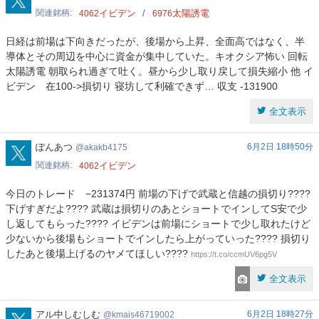
関連銘柄
イビデン
太陽誘電
4062
6976
日経は前場は下向きだったが、後場から上昇、全面高ではなく、半
導体とその周辺を中心に資金が集中していた。キオクシア怖い 回転
太陽誘電 朝取られ過ぎて吐く。昼から少し取り戻して損失縮小 他 イ
ビデン 在100->損切り 寝坊して利確できず… 収支 -131900
全文表示
akakb4175
ぽんあつ
6月2日 18時50分
akakb4175
関連銘柄
イビデン
4062
今日のトレード −231374円 前場の下げで武蔵と信越の損切り????
下げすぎだよ???? 武蔵は損切りのあとショートでインしてS安で少
し返してもらった???? イビデンは前場にショートで少し取れたけど
少ないから後場もショートでインしたら上がっていった???? 損切り
したあと後場上げるのヤメてほしい????
https://t.co/ccmUV6pg5V
全文表示
kmais46719002
アル中しむしむ
6月2日 18時27分
kmais46719002