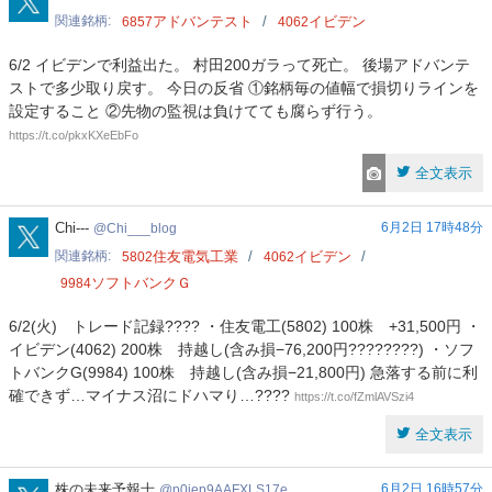
関連銘柄
アドバンテスト
イビデン
6857
4062
6/2 イビデンで利益出た。 村田200ガラって死亡。 後場アドバンテ
ストで多少取り戻す。 今日の反省 ①銘柄毎の値幅で損切りラインを
設定すること ②先物の監視は負けてても腐らず行う。
https://t.co/pkxKXeEbFo
全文表示
Chi___blog
Chi---
6月2日 17時48分
Chi___blog
関連銘柄
住友電気工業
イビデン
5802
4062
ソフトバンクＧ
9984
6/2(火) トレード記録???? ・住友電工(5802) 100株 +31,500円 ・
イビデン(4062) 200株 持越し(含み損−76,200円????????) ・ソフ
トバンクG(9984) 100株 持越し(含み損−21,800円) 急落する前に利
確できず…マイナス沼にドハマり…????
https://t.co/fZmlAVSzi4
全文表示
p0iep9AAFXLS17e
株の未来予報士
6月2日 16時57分
p0iep9AAFXLS17e