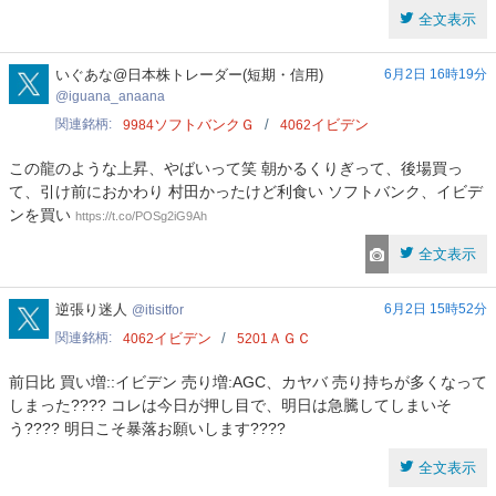
全文表示
iguana_anaana
いぐあな@日本株トレーダー(短期・信用)
6月2日 16時19分
iguana_anaana
関連銘柄
ソフトバンクＧ
イビデン
9984
4062
この龍のような上昇、やばいって笑 朝かるくりぎって、後場買っ
て、引け前におかわり 村田かったけど利食い ソフトバンク、イビデ
ンを買い
https://t.co/POSg2iG9Ah
全文表示
itisitfor
逆張り迷人
6月2日 15時52分
itisitfor
関連銘柄
イビデン
ＡＧＣ
4062
5201
前日比 買い増::イビデン 売り増:AGC、カヤバ 売り持ちが多くなって
しまった???? コレは今日が押し目で、明日は急騰してしまいそ
う???? 明日こそ暴落お願いします????
全文表示