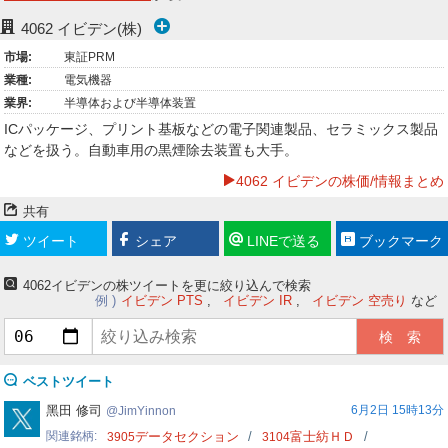
ー
4062
イビデン(株)
市場:
東証PRM
ク
業種:
電気機器
業界:
半導体および半導体装置
ICパッケージ、プリント基板などの電子関連製品、セラミックス製品
などを扱う。自動車用の黒煙除去装置も大手。
4062 イビデンの株価/情報まとめ
共有
ツイート
シェア
LINEで送る
ブックマーク
4062イビデンの株ツイートを更に絞り込んで検索
例
イビデン PTS
イビデン IR
イビデン 空売り
など
ベストツイート
JimYinnon
黑田 修司
6月2日 15時13分
JimYinnon
関連銘柄
データセクション
富士紡ＨＤ
3905
3104