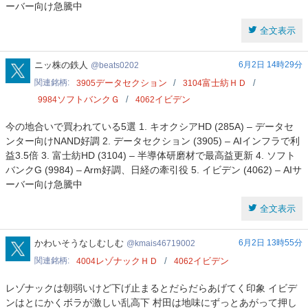
ーバー向け急騰中
全文表示
beats0202
ニッ株の鉄人
6月2日 14時29分
beats0202
関連銘柄
データセクション
富士紡ＨＤ
3905
3104
ソフトバンクＧ
イビデン
9984
4062
今の地合いで買われている5選 1. キオクシアHD (285A) – データセ
ンター向けNAND好調 2. データセクション (3905) – AIインフラで利
益3.5倍 3. 富士紡HD (3104) – 半導体研磨材で最高益更新 4. ソフト
バンクG (9984) – Arm好調、日経の牽引役 5. イビデン (4062) – AIサ
ーバー向け急騰中
全文表示
kmais46719002
かわいそうなしむしむ
6月2日 13時55分
kmais46719002
関連銘柄
レゾナックＨＤ
イビデン
4004
4062
レゾナックは朝弱いけど下げ止まるとだらだらあげてく印象 イビデ
ンはとにかくボラが激しい乱高下 村田は地味にずっとあがって押し