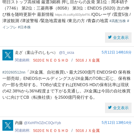
明日ストップ高候補 厳選3銘柄 押し目からの反発 第1位：岡本硝子
（7746） 第2位：三菱商事（8058） 第3位：ENEOS (5020) 次の伸
び株を随時更新中 最新情報
/QDレーザ /震度5強 /
https://t.co/Ky003ybrFN
津波観測 /津波警報 /緊急地震速報 /東北の方 /青森の地震
#高配当株
#
インフレ
#日本株
全文表示
S_orza
走ざ（案山子のしもべ）
5月12日 14時16分
S_orza
関連銘柄
ＥＮＥＯＳＨＤ
ＪＸ金属
5020
5016
「JX金属、自社株買い 最大2500億円 ENEOSHD 保有株
#20260512nn
一部売却」ENEOSホールディングスがJX金属のTOBに応じ、保有株
の一部を売却する。TOBが成立すればENEOS HDの保有比率は現状
の42.38%から36%程度まで下がる見通し。JX金属は今回の自社株買
いに向けてCB（転換社債）を2500億円発行する。
全文表示
XxHFhOZnC0QvYyb
内藤
5月12日 13時14分
XxHFhOZnC0QvYyb
関連銘柄
ＥＮＥＯＳＨＤ
ＪＸ金属
5020
5016