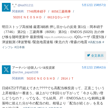
ka051211
^_^
5月12日 15時57分
ka051211
関連銘柄
岡本硝子
三菱商事
7746
8058
ＥＮＥＯＳＨＤ
ＱＤレーザ
5020
6613
明日ストップ高候補 厳選3銘柄 押し目からの反発 第1位：岡本硝子
（7746） 第2位：三菱商事（8058） 第3位：ENEOS (5020) 次の伸
び株を随時更新中 最新情報
/QDレーザ /震度5強 /
https://t.co/A9A2occuQL
津波観測 /津波警報 /緊急地震速報 /東北の方 /青森の地震
#高配当株
#
インフレ
#日本株
全文表示
archie_papa0108
アーチパパ@新人パパ&投資家
5月12日 15時42分
archie_papa0108
関連銘柄
ＥＮＥＯＳＨＤ
ＪＴ
5020
2914
日経6万2千円超えてきた????でも高配当株投資って、正直こういう
上昇相場が一番迷う。値上がりで利回りが下がって「今さら買い増
しどうなの？」ってなる。でも結局、JT・ENEOSみたいな銘柄は暴
落時に拾えた分が今の配当の柱。相場より「配当が続くか」を見る