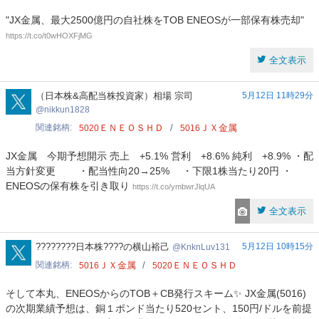
"JX金属、最大2500億円の自社株をTOB ENEOSが一部保有株売却"
https://t.co/t0wHOXFjMG
全文表示
nikkun1828
（日本株&高配当株投資家）相場 宗司
5月12日 11時29分
nikkun1828
関連銘柄
ＥＮＥＯＳＨＤ
ＪＸ金属
5020
5016
JX金属 今期予想開示 売上 +5.1% 営利 +8.6% 純利 +8.9% ・配
当方針変更 ・配当性向20→25% ・下限1株当たり20円 ・
ENEOSの保有株を引き取り
https://t.co/ymbwrJlqUA
全文表示
KnknLuv131
????????日本株????の横山裕己
5月12日 10時15分
KnknLuv131
関連銘柄
ＪＸ金属
ＥＮＥＯＳＨＤ
5016
5020
そして本丸、ENEOSからのTOB＋CB発行スキーム✨ JX金属(5016)
の次期業績予想は、銅１ポンド当たり520セント、150円/ドルを前提