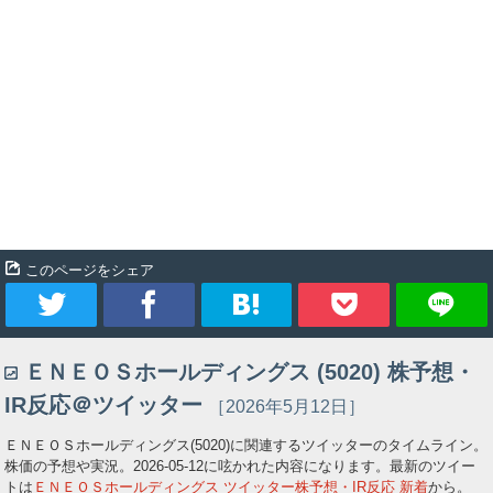
このページをシェア
ツ
シ
ブ
Pocket
ＥＮＥＯＳホールディングス (5020) 株予想・
イ
ェ
ッ
IR反応＠ツイッター
［2026年5月12日］
ー
ア
ク
ＥＮＥＯＳホールディングス(5020)に関連するツイッターのタイムライン。
株価の予想や実況。
2026-05-12
に呟かれた内容になります。最新のツイー
ト
マ
トは
ＥＮＥＯＳホールディングス ツイッター株予想・IR反応 新着
から。