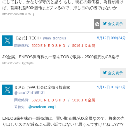
にしており、かなり保守的と思う もし、現在の銅価格、為替が続け
ば、営業利益500億円は上ブレるので、押し目の好機ではないか
https://t.co/kmtz7EWTji
全文表示
mn_techplus
【公式】TECH+
5月12日 09時24分
mn_techplus
関連銘柄
ＥＮＥＯＳＨＤ
ＪＸ金属
5020
5016
JX金属、ENEOS保有株の一部をTOBで取得 - 2500億円のCB発行
https://t.co/fZDgg3qj8s
全文表示
casa1214185131
まさたけ@AI社会に全振り投資家
5月12日 01時31分
casa1214185131
関連銘柄
ＥＮＥＯＳＨＤ
ＪＸ金属
5020
5016
返信先
@semicon_eng1
ENEOS保有株の一部売却は、買い取る側がJX金属なので、将来の売
り出しリスクが減るぶん悪い話ではないと思うんですけどね…????