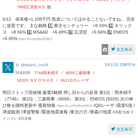
広済堂ＨＤ
他
7868
5/12 保有株+1,108千円 投資についてはやることないですね。 完全
に放置です。 主な銘柄 1️⃣ 東京センチュリー +9.33% 2️⃣ オリック
ス +8.56% 3️⃣ MS&AD +6.49% 4️⃣ 広済堂 +5.56% 5️⃣ ENEOS
+5.05%
https://t.co/yj6yxB38yT
全文表示
tadan0_cox44
り
5月12日 15時57分
tadan0_cox44
関連銘柄
岡本硝子
三菱商事
7746
8058
ＥＮＥＯＳＨＤ
ＱＤレーザ
5020
6613
明日ストップ高候補 厳選3銘柄 押し目からの反発 第1位：岡本硝子
（7746） 第2位：三菱商事（8058） 第3位：ENEOS (5020) 次の伸
び株を随時更新中 最新情報
/QDレーザ /震度5強 /
https://t.co/YerBvmiNzU
津波観測 /津波警報 /緊急地震速報 /東北の方 /青森の地震
#高配当株
#
インフレ
#日本株
全文表示