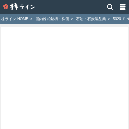
株
ラ
イ
株ライン HOME
>
国内株式銘柄・株価
>
石油・石炭製品業
>
5020 
ン
［ツ
イ
ッ
タ
ー
で
株
価
予
想
お
す
す
め
銘
柄］