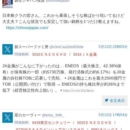
新
新生ジャパン投資
shinseijapan
生
ジ
日本株クラの皆さん、これから暴落しそうな株ばかり呟いてるけど
ャ
大丈夫？こんな状況でも安定して強い銘柄を1つだけ教えますね。
パ
https://shinseijapan.com/
ン
投
資
v3mCxaZdm6Ghife
新スーパーファミ男
5月12日 22時03分
v3mCxaZdm6Ghife
関連銘柄
ＥＮＥＯＳＨＤ
ＪＸ金属
5020
5016
JX金属がこんなに下がったのは… ENEOS（最大株主、42.38%保
有）が保有株の一部（約5730万株、発行済株式の約6.17%）をJX金
属の自社株TOBに応募して売却。 • JX金属はこれを最大2500億円で
TOB（公開買い付け）で取得 → ENEOSの持ち株比率が約36%まで
低下（経営独立性向上狙い）。 •
https://t.co/v1l3ySjnoc
全文表示
kirby_30th_
星のカーヴィー
5月12日 17時54分
kirby_30th_
関連銘柄
東京センチュリー
ＥＮＥＯＳＨＤ
8439
5020
ＭＳ＆ＡＤインシュアランスＧＨＤ
オリックス
8725
8591