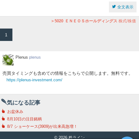
全文表示
5020
ＥＮＥＯＳホールディングス
株式/株価
1
Plenus
Plenus
plenus
売買タイミングも含めての情報をこちらで公開します。無料です。
https://plenus-investment.com/
気になる記事
お盆休み
8月10日の注目銘柄
8/7 ショーケース(3909)が出来高急増！
© 2026 株ライン