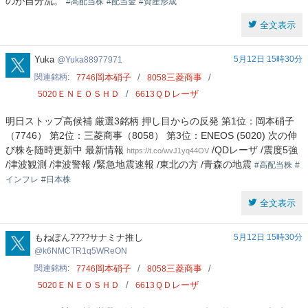
のが自分流。
#高配当株
#配当金
#資産形成
全文表示
Yuka88977971
Yuka
5月12日 15時30分
Yuka88977971
関連銘柄
岡本硝子
三菱商事
7746
8058
ＥＮＥＯＳＨＤ
ＱＤレーザ
5020
6613
明日ストップ高候補 厳選3銘柄 押し目からの反発 第1位：岡本硝子
（7746） 第2位：三菱商事（8058） 第3位：ENEOS (5020) 次の伸
び株を随時更新中 最新情報
/QDレーザ /震度5強
https://t.co/wvJ1yq44OV
/津波観測 /津波警報 /緊急地震速報 /東北の方 /青森の地震
#高配当株
#
インフレ
#日本株
全文表示
k6NMCTR1q5WReON
もねぽん????サナミナ推し
5月12日 15時30分
k6NMCTR1q5WReON
関連銘柄
岡本硝子
三菱商事
7746
8058
ＥＮＥＯＳＨＤ
ＱＤレーザ
5020
6613