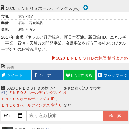
ー
5020
ＥＮＥＯＳホールディングス(株)
市場:
東証PRM
ク
業種:
石油・石炭製品
業界:
石油とガス
2017年 東燃ゼネラルと経営統合。新日本石油。新日鉱HD。エネルギ
ー事業、石油・天然ガス開発事業、金属事業を行う子会社およびグル
ープ会社の経営管理など。
5020 ＥＮＥＯＳＨＤの株価/情報まとめ
共有
ツイート
シェア
LINEで送る
ブックマーク
5020ＥＮＥＯＳＨＤの株ツイートを更に絞り込んで検索
例
ＥＮＥＯＳホールディングス PTS
ＥＮＥＯＳホールディングス IR
ＥＮＥＯＳホールディングス 空売り
など