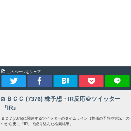
このページをシェア
ツ
シ
ブ
Pocket
ＢＣＣ (7376) 株予想・IR反応＠ツイッター
イ
ェ
ッ
『IR』
ー
ア
ク
ＢＣＣ(7376)に関連するツイッターのタイムライン（株価の予想や実況）の
中から更に『IR』で絞り込んだ検索結果。
ト
マ