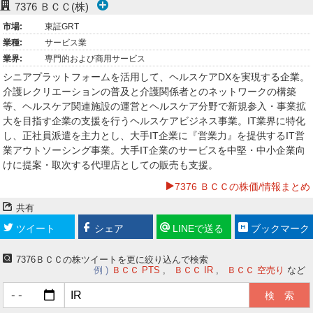
7376
ＢＣＣ(株)
ー
市場:
東証GRT
業種:
サービス業
ク
業界:
専門的および商用サービス
シニアプラットフォームを活用して、ヘルスケアDXを実現する企業。
介護レクリエーションの普及と介護関係者とのネットワークの構築
等、ヘルスケア関連施設の運営とヘルスケア分野で新規参入・事業拡
大を目指す企業の支援を行うヘルスケアビジネス事業。IT業界に特化
し、正社員派遣を主力とし、大手IT企業に『営業力』を提供するIT営
業アウトソーシング事業。大手IT企業のサービスを中堅・中小企業向
けに提案・取次する代理店としての販売も支援。
7376 ＢＣＣの株価/情報まとめ
共有
ツイート
シェア
LINEで送る
ブックマーク
7376ＢＣＣの株ツイートを更に絞り込んで検索
例
ＢＣＣ PTS
ＢＣＣ IR
ＢＣＣ 空売り
など