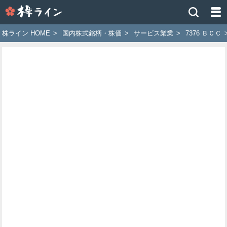
株
ラ
イ
株ライン HOME
>
国内株式銘柄・株価
>
サービス業業
>
7376 ＢＣＣ
ン
［ツ
イ
ッ
タ
ー
で
株
価
予
想
お
す
す
め
銘
柄］