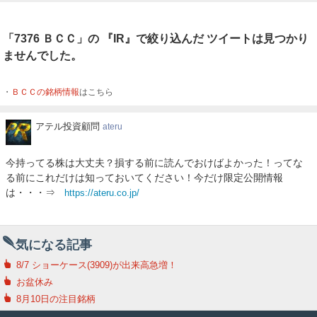
「7376 ＢＣＣ」の 『IR』で絞り込んだ ツイートは見つかり
ませんでした。
ＢＣＣの銘柄情報
はこちら
ア
アテル投資顧問
ateru
テ
ル
今持ってる株は大丈夫？損する前に読んでおけばよかった！ってな
投
る前にこれだけは知っておいてください！今だけ限定公開情報
資
は・・・⇒
https://ateru.co.jp/
顧
問
気になる記事
8/7 ショーケース(3909)が出来高急増！
お盆休み
8月10日の注目銘柄